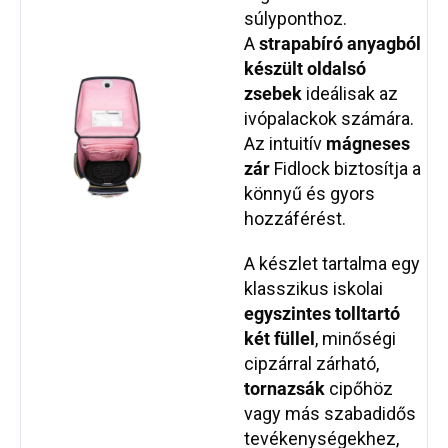
súlyponthoz.
A
strapabíró anyagból
készült oldalsó
zsebek
ideálisak az
ivópalackok számára.
Az intuitív
mágneses
zár
Fidlock biztosítja a
könnyű és gyors
hozzáférést.
A készlet tartalma egy
klasszikus iskolai
egyszintes tolltartó
két füllel
, minőségi
cipzárral zárható,
tornazsák
cipőhöz
vagy más szabadidős
tevékenységekhez,