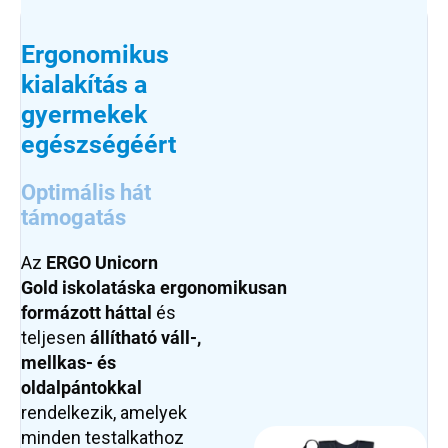
Ergonomikus
kialakítás a
gyermekek
egészségéért
Optimális hát
támogatás
Az
ERGO Unicorn
Gold
iskolatáska
ergonomikusan
formázott háttal
és
teljesen
állítható váll-,
mellkas- és
oldalpántokkal
rendelkezik, amelyek
minden testalkathoz