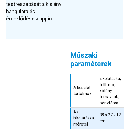
testreszabását a kislány
hangulata és
érdeklődése alapján.
Műszaki
paraméterek
iskolatáska,
tolltartó,
A készlet
kötény,
tartalmaz
tornazsák,
pénztárca
Az
39 x 27 x 17
iskolatáska
cm
méretei