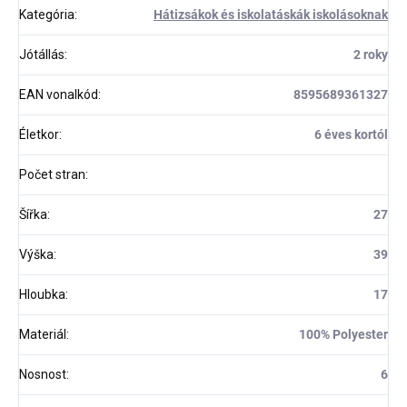
Kategória
:
Hátizsákok és iskolatáskák iskolásoknak
Jótállás
:
2 roky
EAN vonalkód
:
8595689361327
Életkor
:
6 éves kortól
Počet stran
:
Šířka
:
27
Výška
:
39
Hloubka
:
17
Materiál
:
100% Polyester
Nosnost
:
6