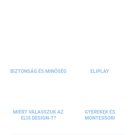
kellékek
kombinációját kínálja 6 éves kortól. Az
ergonomikus
iskolatáska
egyedülálló egyszarvú dizájnnal és arany
részletekkel van kiegészítve, valamint egy praktikus
tolltartóval
,
RÉSZLETES INFORMÁCIÓ
tornazsákkal,
köpennyel
és
pénztárcával.
KÉRDÉS
BIZTONSÁG ÉS MINŐSÉG
ELIPLAY
MIÉRT VÁLASSZUK AZ
GYEREKEK ÉS
ELIS DESIGN-T?
MONTESSORI