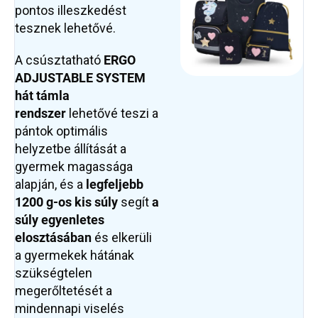
pontos illeszkedést
tesznek lehetővé.
A csúsztatható
ERGO
ADJUSTABLE SYSTEM
hát támla
rendszer
lehetővé teszi a
pántok optimális
helyzetbe állítását a
gyermek magassága
alapján, és a
legfeljebb
1200 g-os kis súly
segít
a
súly egyenletes
elosztásában
és elkerüli
a gyermekek hátának
szükségtelen
megerőltetését a
mindennapi viselés