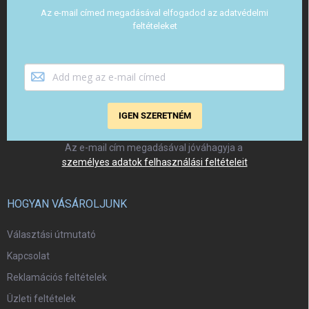
Az e-mail címed megadásával elfogadod az adatvédelmi
feltételeket
IGEN SZERETNÉM
Az e-mail cím megadásával jóváhagyja a
személyes adatok felhasználási feltételeit
HOGYAN VÁSÁROLJUNK
Választási útmutató
Kapcsolat
Reklamációs feltételek
Üzleti feltételek