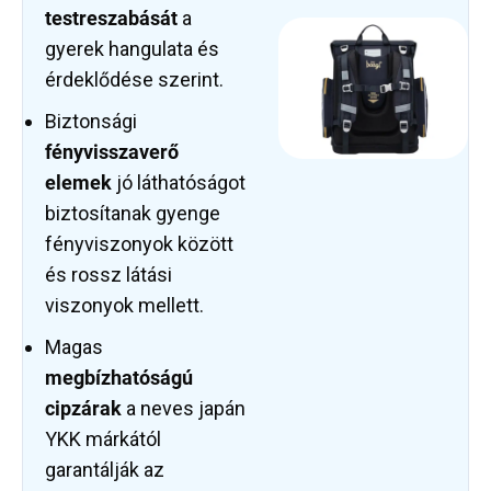
testreszabását
a
gyerek hangulata és
érdeklődése szerint.
Biztonsági
fényvisszaverő
e
lemek
jó láthatóságot
biztosítanak gyenge
fényviszonyok között
és rossz látási
viszonyok mellett.
Magas
megbízhatóságú
cipzárak
a neves japán
YKK márkától
garantálják az