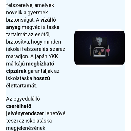
felszerelve, amelyek
növelik a gyermek
biztonságát. A
vízálló
anyag
megvédi a táska
tartalmát az esőtől,
biztosítva, hogy minden
iskolai felszerelés száraz
maradjon. A japán YKK
márkájú
megbízható
cipzárak
garantálják az
iskolatáska
hosszú
élettartamát
.
Az egyedülálló
cserélhető
jelvényrendszer
lehetővé
teszi az iskolatáska
megjelenésének