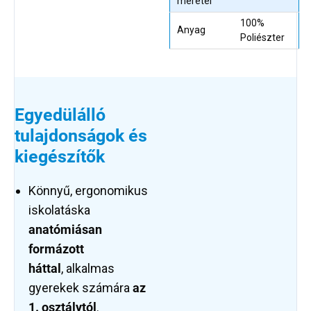
méretei
100%
Anyag
Poliészter
Egyedülálló
tulajdonságok és
kiegészítők
Könnyű, ergonomikus
iskolatáska
anatómiásan
formázott
háttal
,
alkalmas
gyerekek számára
az
1. osztálytól
.