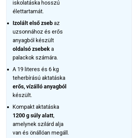
iskolatáska hosszú
élettartamát.
Izolált első zseb
az
uzsonnához és erős
anyagból készült
oldalsó zsebek
a
palackok számára.
A 19 literes és 6 kg
teherbírású aktatáska
erős, vízálló anyagból
készült.
Kompakt aktatáska
1200 g súly alatt
,
amelynek szilárd alja
van és önállóan megáll.