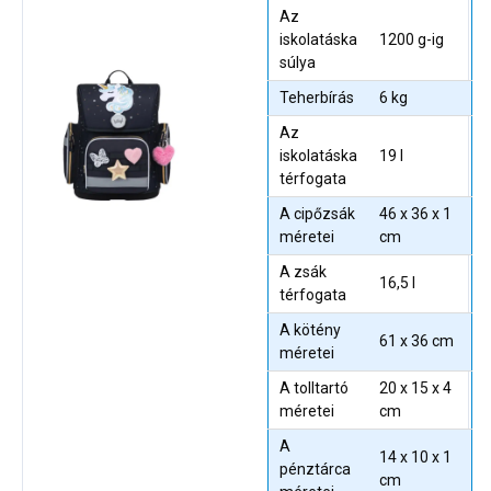
Az
iskolatáska
1200 g-ig
súlya
Teherbírás
6 kg
Az
iskolatáska
19 l
térfogata
A cipőzsák
46 x 36 x 1
méretei
cm
A zsák
16,5 l
térfogata
A kötény
61 x 36 cm
méretei
A tolltartó
20 x 15 x 4
méretei
cm
A
14 x 10 x 1
pénztárca
cm