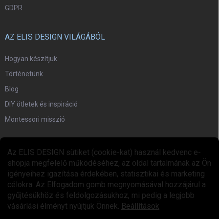
GDPR
AZ ELIS DESIGN VILÁGÁBÓL
Hogyan készítjük
Történetünk
Blog
DIY ötletek és inspiráció
Montessori misszió
EGYÜTTMŰKÖDÉS
Az ELIS DESIGN sütiket (cookie-kat) használ kedvenc e-
shopja megfelelő működéséhez, az oldal tartalmának az Ön
Együttműködési program
igényeihez igazítása érdekében, statisztikai és marketing
célokra. Az Elfogadom gomb megnyomásával hozzájárul a
gyűjtésükhöz és feldolgozásukhoz, mi pedig a legjobb
vásárlási élményt nyújtjuk Önnek.
Beállítások