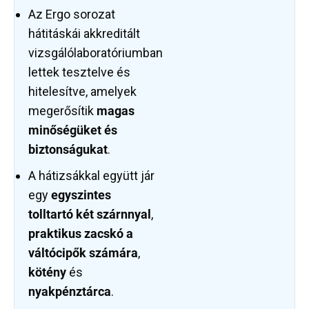
Az Ergo sorozat
hátitáskái akkreditált
vizsgálólaboratóriumban
lettek tesztelve és
hitelesítve, amelyek
megerősítik
magas
minőségüket és
biztonságukat
.
A hátizsákkal együtt jár
egy
egyszintes
tolltartó két szárnnyal
,
praktikus zacskó a
váltócipők számára
,
kötény
és
nyakpénztárca
.