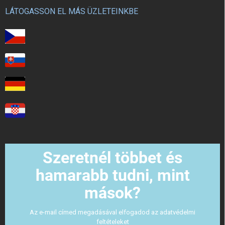
LÁTOGASSON EL MÁS ÜZLETEINKBE
Szeretnél többet és
hamarabb tudni, mint
mások?
Az e-mail címed megadásával elfogadod az adatvédelmi
feltételeket