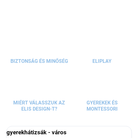
utazáshoz
. A nagy és kis zsebekben minden
RÉSZLETES INFORMÁCIÓ
elfér, amire szükség van, van egy külön zseb az
üvegnek, természetesen van
deréköv
,
állítható,
KÉRDÉS
párnázott vállpántok
és
fényvisszaverő elemek
.
BIZTONSÁG ÉS MINŐSÉG
ELIPLAY
MIÉRT VÁLASSZUK AZ
GYEREKEK ÉS
ELIS DESIGN-T?
MONTESSORI
gyerekhátizsák - város