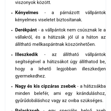
viszonyok között.
Kényelmes
- a párnázott vállpántok
kényelmes viseletet biztosítanak.
Derékpánt
- a vállpántok nem csúsznak le a
vállakról, és a hátizsák jól ül a háton az
állítható mellkaspántnak köszönhetően.
Illeszkedik
- az állítható vállpántok
segítségével a hátizsákot úgy állíthatod be,
hogy a lehető legjobban illeszkedjen
gyermekedhez.
Nagy és kis cipzáras zsebek
- a hátizsákba
minden belefér, ami egy kiránduláshoz,
gyűrűdobáláshoz vagy az oviba szükséges.
Palackzseb
- egy speciális belső zseb