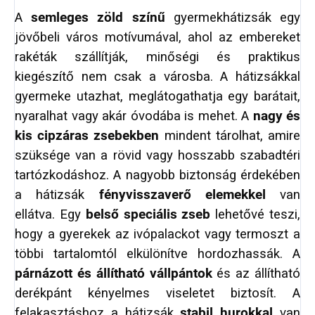
A
semleges zöld színű
gyermekhátizsák egy
jövőbeli város motívumával, ahol az embereket
rakéták szállítják, minőségi és praktikus
kiegészítő nem csak a városba. A hátizsákkal
gyermeke utazhat, meglátogathatja egy barátait,
nyaralhat vagy akár óvodába is mehet. A
nagy és
kis cipzáras zsebekben
mindent tárolhat, amire
szüksége van a rövid vagy hosszabb szabadtéri
tartózkodáshoz. A nagyobb biztonság érdekében
a hátizsák
fényvisszaverő elemekkel
van
ellátva. Egy
belső speciális zseb
lehetővé teszi,
hogy a gyerekek az ivópalackot vagy termoszt a
többi tartalomtól elkülönítve hordozhassák. A
párnázott és állítható vállpántok
és az állítható
derékpánt kényelmes viseletet biztosít. A
felakasztáshoz a hátizsák
stabil hurokkal
van