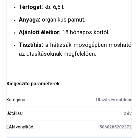
Térfogat:
kb. 6,5 l.
Anyaga:
organikus pamut.
Ajánlott életkor:
18 hónapos kortól.
Tisztítás:
a hátizsák mosógépben mosható
az utasításoknak megfelelően.
Kiegészítő paraméterek
Kategória
:
Utazás és outdoor
Jótállás
:
2 év
EAN vonalkód
:
5060285202372