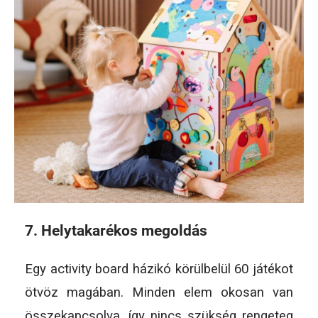
7. Helytakarékos megoldás
Egy activity board házikó körülbelül 60 játékot
ötvöz magában. Minden elem okosan van
összekapcsolva, így nincs szükség rengeteg