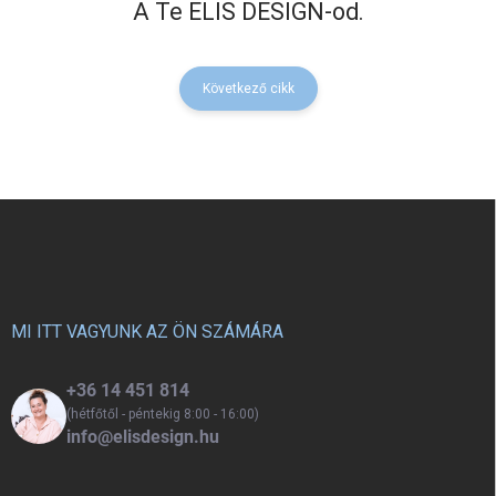
A Te ELIS DESIGN-od.
Következő cikk
L
á
b
l
é
c
MI ITT VAGYUNK AZ ÖN SZÁMÁRA
+36 14 451 814
(hétfőtől - péntekig 8:00 - 16:00)
info@elisdesign.hu