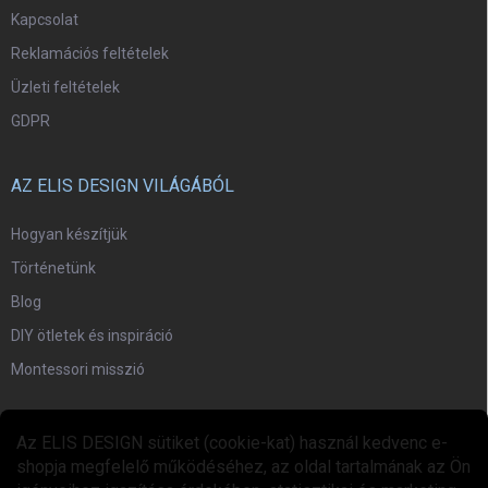
Kapcsolat
Reklamációs feltételek
Üzleti feltételek
GDPR
AZ ELIS DESIGN VILÁGÁBÓL
Hogyan készítjük
Történetünk
Blog
DIY ötletek és inspiráció
Montessori misszió
EGYÜTTMŰKÖDÉS
Az ELIS DESIGN sütiket (cookie-kat) használ kedvenc e-
shopja megfelelő működéséhez, az oldal tartalmának az Ön
Együttműködési program