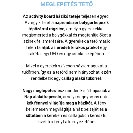
MEGLEPETÉS TETŐ
Az
activity board házikó teteje
teljesen egyedi.
Az egyik felét a
naprendszer bolygói képezik
tépőzárral rögzítve
, amely a gyerekekkel
megismerteti a bolygókkal és megtanítja őket a
színek felismerésére. A gyerekek a tető másik
felén találják az
eredeti kirakós játékot
egy
rakéta, egy UFO és egy üstökös képében.
Mivel a gyerekek szívesen nézik magukat a
tükörben, így ez a tetőről sem hiányozhat, ezért
rendelkezik egy
csillag alakú tükörrel
.
Nagy meglepetés
lesz minden kis űrhajósnak
a
Nap alakú kapcsoló
, amely megnyomás után
kék fénnyel világítja meg a házikót
. A fény
kellemesen megvilágítja a ház belsejét és
a
sötétben
a kereken és csillagokon keresztül
kivetíti a fényt a környezetébe.