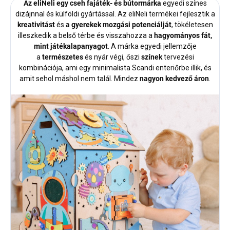
Az eliNeli egy cseh fajáték- és bútormárka
egyedi színes
dizájnnal és külföldi gyártással. Az eliNeli termékei fejlesztik a
kreativitást
és
a gyerekek mozgási potenciálját
, tökéletesen
illeszkedik a belső térbe és visszahozza a
hagyományos fát,
mint játékalapanyagot
. A márka egyedi jellemzője
a
természetes
és nyár végi, őszi
színek
tervezési
kombinációja, ami egy minimalista Scandi enteriőrbe illik, és
amit sehol máshol nem talál. Mindez
nagyon kedvező áron
.