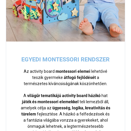
EGYEDI MONTESSORI RENDSZER
Az activity board
montessori elemei
lehetővé
teszik gyermeke
átfogó fejlődését
a
természetes kíváncsiságának köszönhetően.
A
világűr tematikájú activity board házikó
hat
játék és montessori elemekkel
teli lemezből áll,
amelyek célja az
ügyesség, logika, kreativitás és
türelem
fejlesztése. A házikó a felfedezések és
a fantázia világába vonzza a gyerekeket, ahol
önmaguk lehetnek, a legtermészetesebb