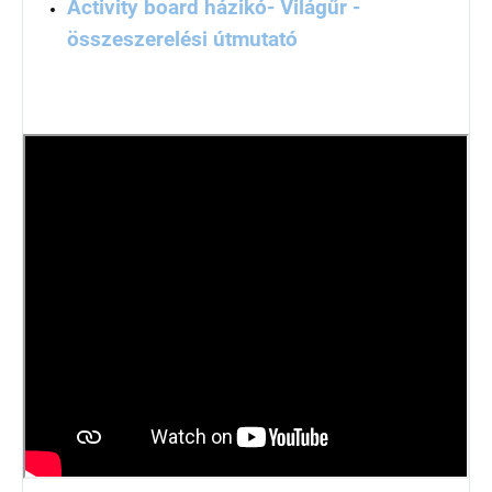
Activity board házikó- Világűr -
összeszerelési útmutató