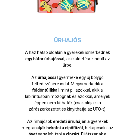
ŰRHAJÓS
A ház hátsó oldalán a gyerekek ismerkednek
egy bátor űrhajóssal
, aki küldetésre indult az
űrbe.
Az
űrhajóssal
gyermeke egy új bolygó
felfedezésére indul. Megismerkedik a
földöntúlikkal
, mint pl. azokkal, akik a
labirintusban mozognak és azokkal, amelyek
éppen nem láthatók (csak oldja ki a
zárószerkezetet és kinyithatja az UFO-t).
Az űrhajósok
eredeti űrruháján a
gyerekek
megtanulják
bekötni a cipőfűzőt
, bekapcsolni az
övet
vagy lehúzni a
cipzárt
. Eljátszanak a