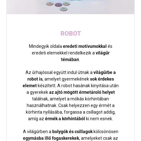
ROBOT
Mindegyik oldala
eredeti motívumokkal
és
eredeti elemekkel rendelkezik a
világűr
témában
.
Az űrhajóssal együtt indul útnak a
világűrbe a
robot is
, amelyet gyermekének
sok érdekes
elemet
készített. A robot hasának kinyitása után
a gyerekek
az ajtó mögött érmetároló helyet
találnak, amelyet a mókás körhintában
használhatnak. Csak helyezzen egy érmét a
körhinta nyílásába, forgassa a csillagot addig,
amíg az
érmék a körhintából
ki nem esnek.
A világűrben a
bolygók és csillagok
kölcsönösen
egymásba illő fogaskerekek
, amelyeket csak az