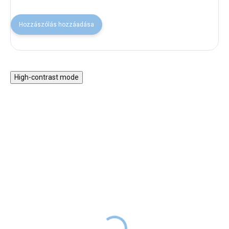
Hozzászólás hozzáadása
High-contrast mode
Fa Montessori 5 az 1-
Motorikus asztal vonattal
ben hinta 2 az 1-ben
és játékokkal
rámpával - pasztell szett