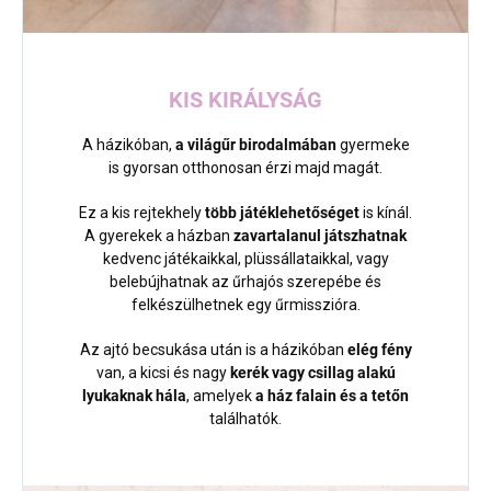
KIS KIRÁLYSÁG
A házikóban,
a világűr birodalmában
gyermeke
is gyorsan otthonosan érzi majd magát.
Ez a kis rejtekhely
több játéklehetőséget
is kínál.
A gyerekek a házban
zavartalanul játszhatnak
kedvenc játékaikkal, plüssállataikkal, vagy
belebújhatnak az űrhajós szerepébe és
felkészülhetnek egy űrmisszióra.
Az ajtó becsukása után is a házikóban
elég fény
van, a kicsi és nagy
kerék vagy csillag alakú
lyukaknak hála
, amelyek
a ház falain és a tetőn
találhatók.