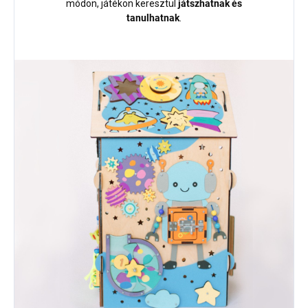
módon, játékon keresztül
játszhatnak és
tanulhatnak
.