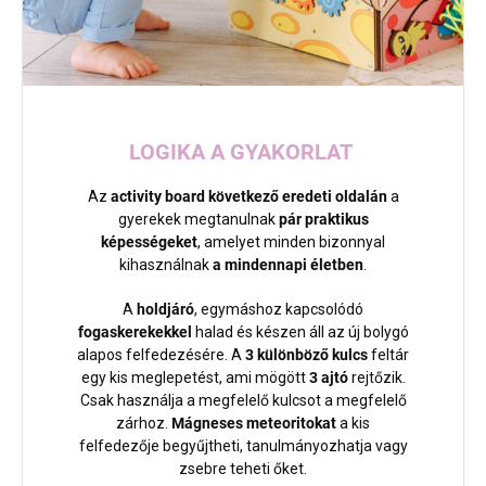
LOGIKA A GYAKORLAT
Az
activity board következő eredeti oldalán
a
gyerekek megtanulnak
pár praktikus
képességeket
, amelyet minden bizonnyal
kihasználnak
a mindennapi életben
.
A
holdjáró
, egymáshoz kapcsolódó
fogaskerekekkel
halad és készen áll az új bolygó
alapos felfedezésére. A
3 különböző kulcs
feltár
egy kis meglepetést, ami mögött
3 ajtó
rejtőzik.
Csak használja a megfelelő kulcsot a megfelelő
zárhoz.
Mágneses meteoritokat
a kis
felfedezője begyűjtheti, tanulmányozhatja vagy
zsebre teheti őket.