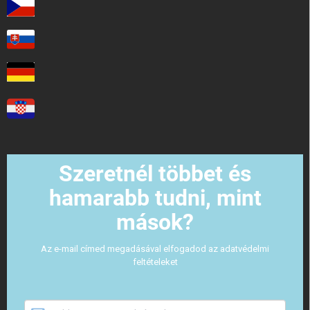
Szeretnél többet és
hamarabb tudni, mint
mások?
Az e-mail címed megadásával elfogadod az adatvédelmi
feltételeket