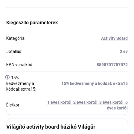
Kiegészítő paraméterek
Kategória
:
Activity Board
Jótállás
:
2 év
EAN vonalkód
:
8595701757572
?
15%
kedvezmény a
15% kedvezmény a kóddal: extra15
kóddal: extra15
:
1 éves kortól
,
2 éves kortól
,
3 éves kortól
,
6
Életkor
:
éves kortól
Világító activity board házikó Világűr