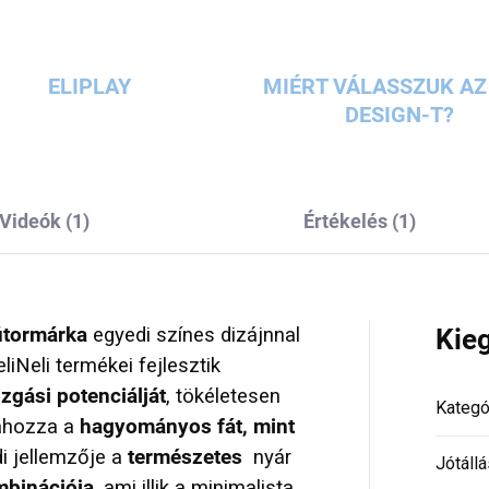
ELIPLAY
MIÉRT VÁLASSZUK AZ 
DESIGN-T?
Videók (1)
Értékelés (1)
bútormárka
egyedi színes dizájnnal
Kie
eliNeli termékei fejlesztik
zgási potenciálját
, tökéletesen
Kategó
zahozza a
hagyományos fát, mint
i jellemzője a
természetes
nyár
Jótállá
mbinációja
, ami illik a minimalista