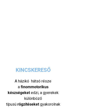
KINCSKERESŐ
A házikó hátsó része
a
finommotorikus
készségeket
edzi, a gyerekek
különböző
típusú
rögzítéseket
gyakorolnak