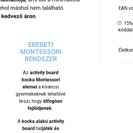
ehol máshol nem található.
EAN vo
 kedvező áron
.
?
15% 
kóddal
EREDETI
Életkor
MONTESSORI
RENDSZER
Az
activity board
kocka
Montessori
elemei
a kíváncsi
gyermekeknek lehetővé
teszi, hogy
átfogóan
fejlődjenek
.
A
kocka alakú activity
board
hat
játék és