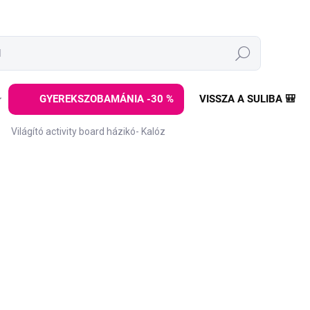
Keresés
GYEREKSZOBAMÁNIA -30 %
VISSZA A SULIBA 🎒
Világító activity board házikó- Kalóz
ÁRKA:
ELINELI
89 990 Ft
Egységár:
KIÁRUSÍTVA - ELADÁS LE
A gyerekek sok kalandot éln
kalózokkal annyi szórakozta