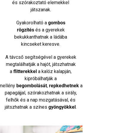
és szórakoztató elemekkel
játszanak.
Gyakorolható a
gombos
rögzítés
és a gyerekek
bekukkanthatnak a ládába
kincseket keresve.
A távcső segítségével a gyerekek
megtalálhatják a hajót, játszhatnak
a
flitterekkel
a kalóz kalapján,
kipróbálhatják a
mellény
begombolását
,
repkedhetnek
a
papagájjal, szórakozhatnak a sirály,
felhők és a nap mozgatásával, és
játszhatnak a színes
gyöngyökkel
.