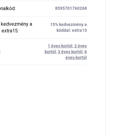
nalkód
:
8595701760268
kedvezmény a
15% kedvezmény a
: extra15
:
kóddal: extra15
1 éves kortól
,
2 éves
:
kortól
,
3 éves kortól
,
6
éves kortól