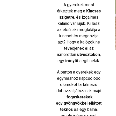
A gyerekek most
érkeztek meg a
Kincses
szigetre
, és izgalmas
kaland vár rájuk. Ki lesz
az első, aki megtalálja a
kincset és megosztja
azt? Hogy a kalózok ne
tévedjenek el az
ismeretlen
útvesztőben
,
egy
iránytű
segít nekik.
A parton a gyerekek egy
egymáshoz kapcsolódó
elemeket tartalmazó
dobozzal játszanak majd
-
fogaskerekek
,
egy
gyöngyökkel ellátott
teknős
és egy bálna,
amely igény szerint