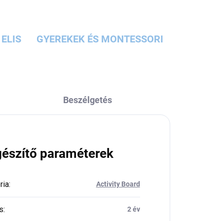
ELIS
GYEREKEK ÉS MONTESSORI
Beszélgetés
gészítő paraméterek
ria
:
Activity Board
s
:
2 év