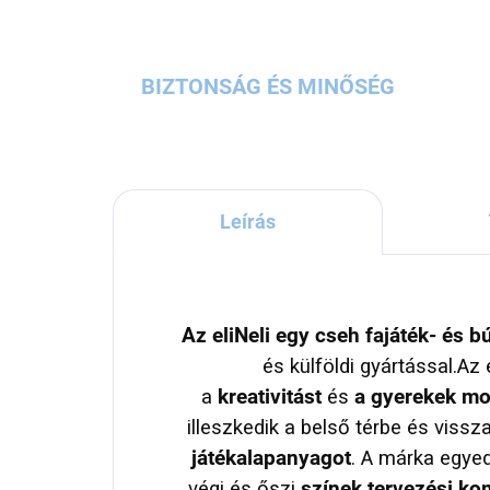
BIZTONSÁG ÉS MINŐSÉG
Leírás
Az eliNeli egy cseh fajáték- és 
és külföldi gyártással.Az 
a
kreativitást
és
a gyerekek mo
illeszkedik a belső térbe és viss
játékalapanyagot
. A márka egyed
végi és őszi
színek tervezési ko