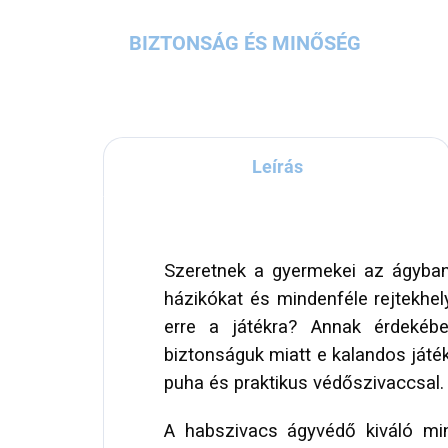
BIZTONSÁG ÉS MINŐSÉG
Leírás
Szeretnek a gyermekei az ágyban
házikókat és mindenféle rejtekhel
erre a játékra? Annak érdekéb
biztonságuk miatt e kalandos játék
puha és praktikus védőszivaccsal.
A habszivacs ágyvédő kiváló min