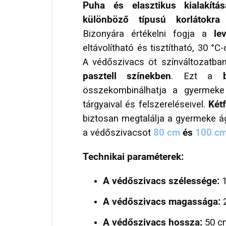
Puha és elasztikus kialakítás
különböző típusú korlátokra
Bizonyára értékelni fogja a
le
eltávolítható és tisztítható, 30 
A védőszivacs öt színváltozatba
pasztell színekben
. Ezt a
összekombinálhatja a gyermeke
tárgyaival és felszereléseivel.
Két
biztosan megtalálja a gyermeke á
a védőszivacsot
80 cm
és
100 c
Technikai paraméterek:
A védőszivacs szélessége:
1
A védőszivacs magassága:
2
A védőszivacs hossza:
50 c