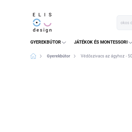
Ugrás
a
fő
tartalomhoz
GYEREKBÚTOR
JÁTÉKOK ÉS MONTESSORI
Kezdőlap
Gyerekbútor
Védőszivacs az ágyhoz - 5
Nincs értékelés
Ugrás az értékelésh
BESTSELLER