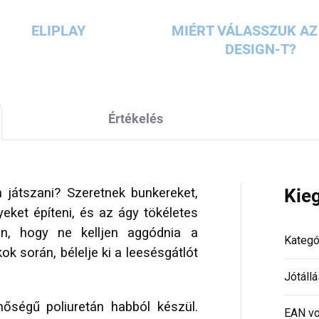
ELIPLAY
MIÉRT VÁLASSZUK AZ 
DESIGN-T?
Értékelés
 játszani? Szeretnek bunkereket,
Kie
yeket építeni, és az ágy tökéletes
en, hogy ne kelljen aggódnia a
Kategó
ok során, bélelje ki a leesésgátlót
Jótállá
őségű poliuretán habból készül.
EAN vo