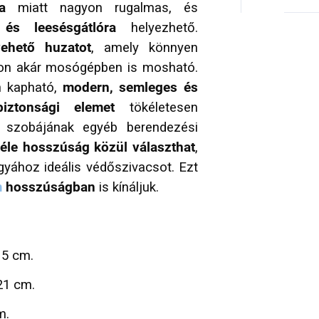
a
miatt nagyon rugalmas, és
 és leesésgátlóra
helyezhető.
vehető huzatot
, amely könnyen
°C-on akár mosógépben is mosható.
n kapható,
modern, semleges és
biztonsági elemet
tökéletesen
 szobájának egyéb berendezési
féle hosszúság közül választhat
,
gyához ideális védőszivacsot. Ezt
m
hosszúságban
is kínáljuk.
5 cm.
1 cm.
m.