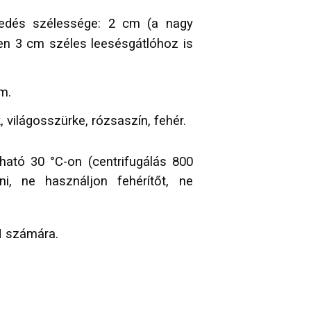
yedés szélessége: 2 cm (a nagy
n 3 cm széles leesésgátlóhoz is
m.
 világosszürke, rózsaszín, fehér.
tó 30 °C-on (centrifugálás 800
sni, ne használjon fehérítőt, ne
N számára.