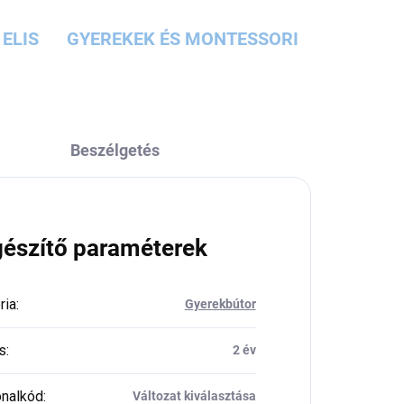
ELIS
GYEREKEK ÉS MONTESSORI
Beszélgetés
gészítő paraméterek
ria
:
Gyerekbútor
s
:
2 év
nalkód
:
Változat kiválasztása