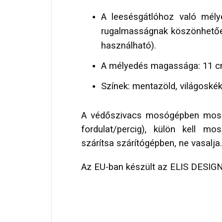
A leesésgátlóhoz való mél
rugalmasságnak köszönhetőe
használható).
A mélyedés magassága: 11 c
Színek: mentazöld, világoskék,
A védőszivacs mosógépben mosha
fordulat/percig), külön kell mo
szárítsa szárítógépben, ne vasalja.
Az EU-ban készült az ELIS DESIG