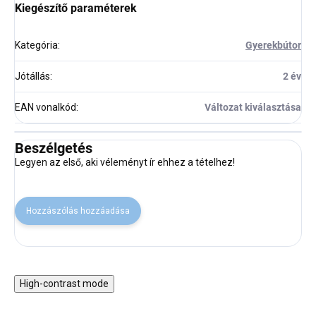
Kiegészítő paraméterek
Kategória
:
Gyerekbútor
Jótállás
:
2 év
EAN vonalkód
:
Változat kiválasztása
Beszélgetés
Legyen az első, aki véleményt ír ehhez a tételhez!
Hozzászólás hozzáadása
High-contrast mode