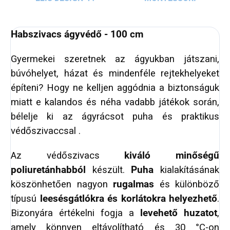
Habszivacs ágyvédő - 100 cm
Gyermekei szeretnek az ágyukban játszani,
búvóhelyet, házat és mindenféle rejtekhelyeket
építeni? Hogy ne kelljen aggódnia a biztonságuk
miatt e kalandos és néha vadabb játékok során,
bélelje ki az ágyrácsot puha és praktikus
védőszivaccsal .
Az védőszivacs
kiváló minőségű
poliuretánhabból
készült.
Puha
kialakításának
köszönhetően nagyon
rugalmas
és különböző
típusú
leesésgátlókra és korlátokra helyezhető
.
Bizonyára értékelni fogja a
levehető huzatot
,
amely könnyen eltávolítható és 30 °C-on