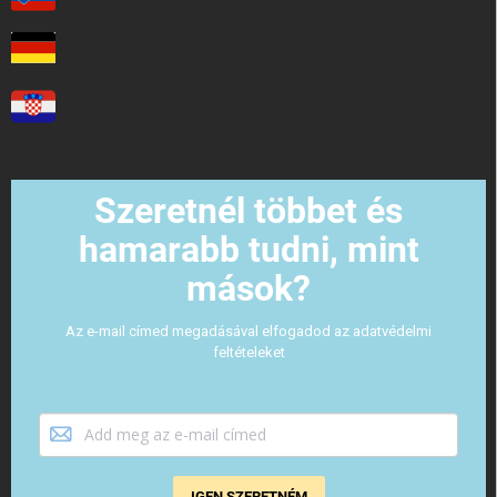
Szeretnél többet és
hamarabb tudni, mint
mások?
Az e-mail címed megadásával elfogadod az adatvédelmi
feltételeket
IGEN SZERETNÉM