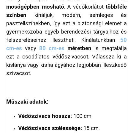
mosógépben mosható
. A védőkorlátot
többféle
színben
kínáljuk, modern, semleges és
pasztellszínekben, így ezt a biztonsági elemet a
gyermekszoba egyéb berendezési tárgyaihoz és
felszereléseihez illesztheti. Kínálatunkban
50
cm-es
vagy
80 cm-es
méretben
is megtalálja
ezt a csodálatos védőszivacsot. Válassza ki a
kislánya vagy kisfia ágyához legjobban illeszkedő
szivacsot.
Műszaki adatok:
Védőszivacs hossza:
100 cm.
Védőszivacs szélessége:
15 cm.