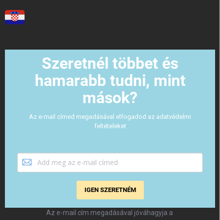
Szeretnél többet és
hamarabb tudni, mint
mások?
Az e-mail címed megadásával elfogadod az adatvédelmi
feltételeket
IGEN SZERETNÉM
Az e-mail cím megadásával jóváhagyja a