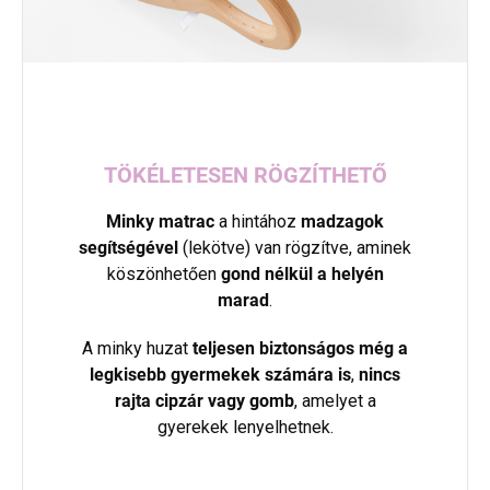
TÖKÉLETESEN RÖGZÍTHETŐ
Minky matrac
a hintához
madzagok
segítségével
(lekötve) van rögzítve, aminek
köszönhetően
gond nélkül a helyén
marad
.
A minky huzat
teljesen biztonságos még a
legkisebb gyermekek számára is
,
nincs
rajta cipzár vagy gomb
, amelyet a
gyerekek lenyelhetnek.