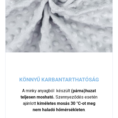
KÖNNYŰ KARBANTARTHATÓSÁG
A minky anyagból készült
(párna)huzat
teljesen mosható.
Szennyeződés esetén
ajánlott
kíméletes mosás 30 °C-ot meg
nem haladó hőmérsékleten
.