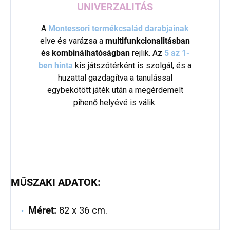
UNIVERZALITÁS
A
Montessori termékcsalád darabjainak
elve és varázsa a
multifunkcionalitásban
és kombinálhatóságban
rejlik. Az
5 az 1-
ben hinta
kis játszótérként is szolgál, és a
huzattal gazdagítva a tanulással
egybekötött játék után a megérdemelt
pihenő helyévé is válik.
MŰSZAKI ADATOK:
Méret:
82 x 36 cm.