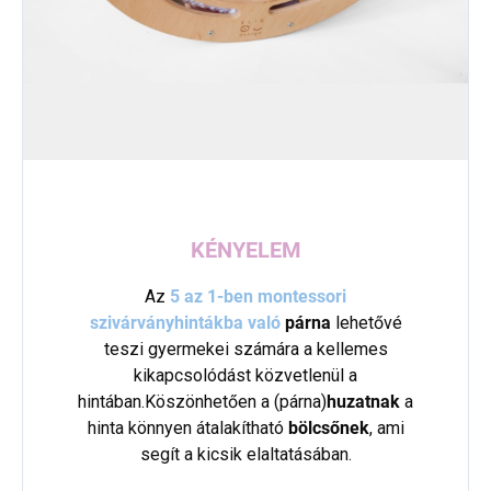
KÉNYELEM
Az
5 az 1-ben montessori
szivárványhintákba való
párna
lehetővé
teszi gyermekei számára a kellemes
kikapcsolódást közvetlenül a
hintában.Köszönhetően a (párna)
huzatnak
a
hinta könnyen átalakítható
bölcsőnek
, ami
segít a kicsik elaltatásában.