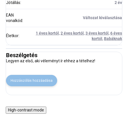
Jótállás
:
2 év
EAN
Változat kiválasztása
vonalkód
:
1 éves kortól
,
2 éves kortól
,
3 éves kortól
,
6 éves
Életkor
:
kortól
,
Babáknak
Beszélgetés
Legyen az első, aki véleményt ír ehhez a tételhez!
Hozzászólás hozzáadása
High-contrast mode