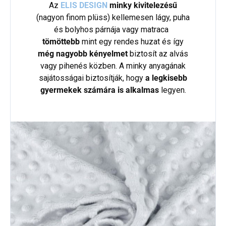
Az
ELIS
DESIGN
minky kivitelezésű
(nagyon finom plüss) kellemesen lágy, puha
és bolyhos párnája vagy matraca
tömöttebb
mint egy rendes huzat és így
még nagyobb kényelmet
biztosít az alvás
vagy pihenés közben. A minky anyagának
sajátosságai biztosítják, hogy
a legkisebb
gyermekek számára is alkalmas
legyen.