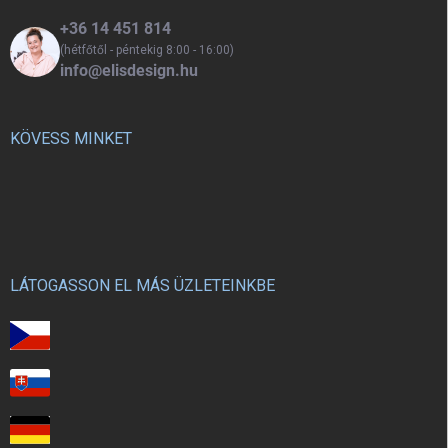
szivárvány és a fa hintáink. A
+36 14 451 814
TÁBLA KIZÁRÓLAG A SMILE
MONTESSORI HINTA
(hétfőtől - péntekig 8:00 - 16:00)
TARTOZÉKA.
info@elisdesign.hu
KÖVESS MINKET
LÁTOGASSON EL MÁS ÜZLETEINKBE