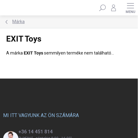
Ugrás
Keresés
a
fő
tartalomhoz
Márka
EXIT Toys
A márka
EXIT Toys
semmilyen terméke nem található...
L
á
b
l
é
c
MI ITT VAGYUNK AZ ÖN SZÁMÁRA
+36 14 451 814