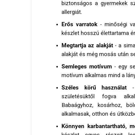
biztonságos a gyermekek sz
allergiát.
Erős varratok
- minőségi va
készlet hosszú élettartama é
Megtartja az alakját
- a sima
alakját és még mosás után sem
Semleges motívum
- egy se
motívum alkalmas mind a lány
Széles körű használat
- 
születésüktől fogva al
Babaágyhoz, kosárhoz, böl
alkalmasak, otthon és útközb
Könnyen karbantartható, m