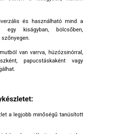
verzális és használható mind a
 egy kiságyban, bölcsőben,
y szőnyegen.
mutból van varrva, húzózsinórral,
ászként, papucstáskaként vagy
gálhat.
ykészletet:
let a legjobb minőségű tanúsított