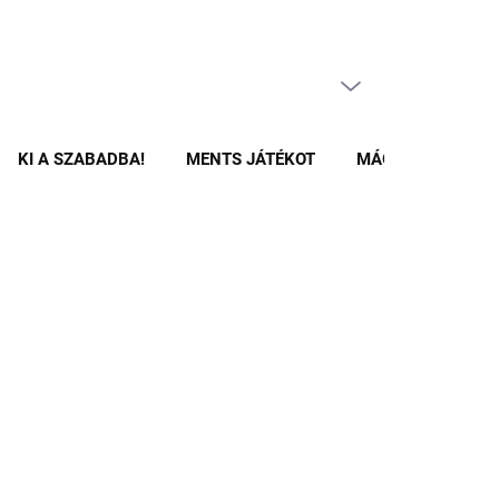
ÜRES KOSÁR
KOSÁR
KI A SZABADBA!
MENTS JÁTÉKOT
MÁGNESES ÉPÍTŐ
ZÁRULT
íszített babaágykészlet mindent tartalmaz
, amire
ényelmes alváshoz és pihenéshez. A kellemes és