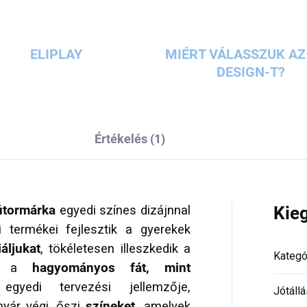
ELIPLAY
MIÉRT VÁLASSZUK AZ 
DESIGN-T?
Értékelés (1)
bútormárka
egyedi színes dizájnnal
Kie
li termékei fejlesztik a gyerekek
áljukat
, tökéletesen illeszkedik a
Kategó
za a
hagyományos fát, mint
yedi tervezési jellemzője,
Jótállá
yár végi, őszi
színeket,
amelyek