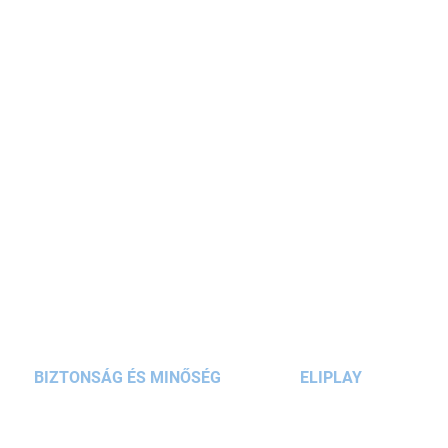
rózsaszín és türkiz
színeivel beragyogja minden
elsős és másodikos kislány
reggelét. A
gyerekeknek készült iskolatáska minden
szükséges felszerelést elnyel, a
sok rekesznek
és zsebnek
köszönhetően pedig a kis iskolások
könnyen eligazodnak benne.
RÉSZLETES INFORMÁCIÓ
KÉRDÉS
BIZTONSÁG ÉS MINŐSÉG
ELIPLAY