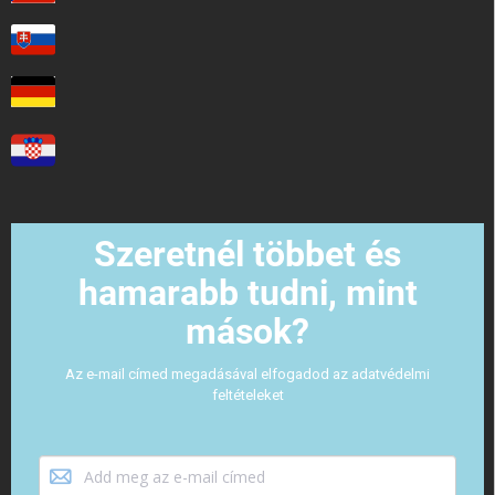
Szeretnél többet és
hamarabb tudni, mint
mások?
Az e-mail címed megadásával elfogadod az adatvédelmi
feltételeket