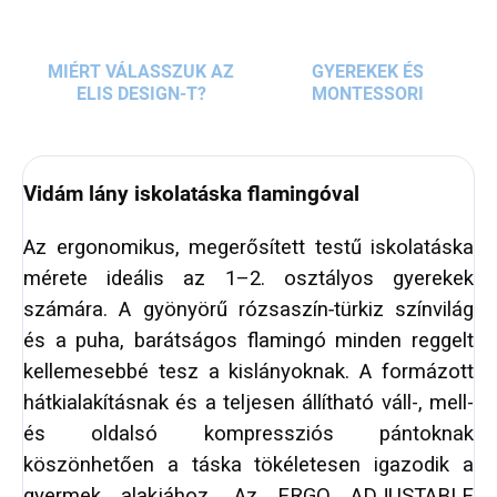
MIÉRT VÁLASSZUK AZ
GYEREKEK ÉS
ELIS DESIGN-T?
MONTESSORI
Vidám lány iskolatáska flamingóval
Az ergonomikus, megerősített testű iskolatáska
mérete ideális az 1–2. osztályos gyerekek
számára. A gyönyörű rózsaszín‑türkiz színvilág
és a puha, barátságos flamingó minden reggelt
kellemesebbé tesz a kislányoknak. A formázott
hátkialakításnak és a teljesen állítható váll-, mell-
és oldalsó kompressziós pántoknak
köszönhetően a táska tökéletesen igazodik a
gyermek alakjához. Az ERGO ADJUSTABLE