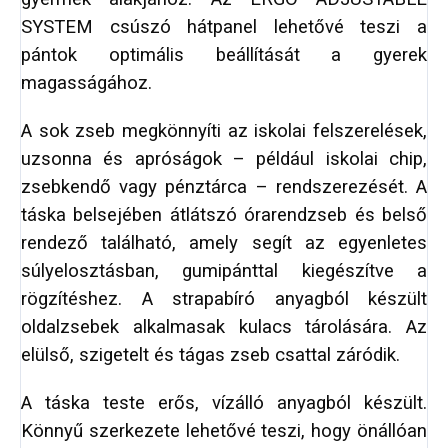
SYSTEM csúszó hátpanel lehetővé teszi a
pántok optimális beállítását a gyerek
magasságához.
A sok zseb megkönnyíti az iskolai felszerelések,
uzsonna és apróságok – például iskolai chip,
zsebkendő vagy pénztárca – rendszerezését. A
táska belsejében átlátszó órarendzseb és belső
rendező található, amely segít az egyenletes
súlyelosztásban, gumipánttal kiegészítve a
rögzítéshez. A strapabíró anyagból készült
oldalzsebek alkalmasak kulacs tárolására. Az
elülső, szigetelt és tágas zseb csattal záródik.
A táska teste erős, vízálló anyagból készült.
Könnyű szerkezete lehetővé teszi, hogy önállóan