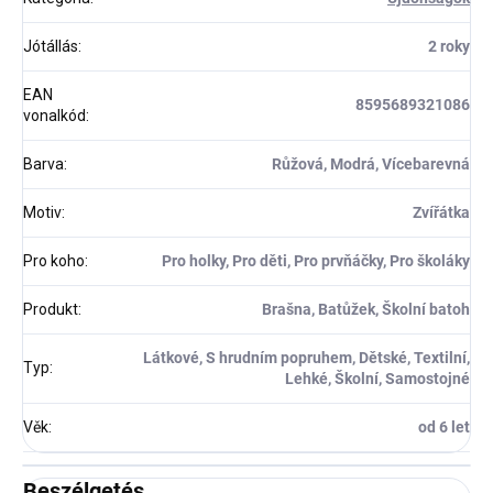
Jótállás
:
2 roky
EAN
8595689321086
vonalkód
:
Barva
:
Růžová, Modrá, Vícebarevná
Motiv
:
Zvířátka
Pro koho
:
Pro holky, Pro děti, Pro prvňáčky, Pro školáky
Produkt
:
Brašna, Batůžek, Školní batoh
Látkové, S hrudním popruhem, Dětské, Textilní,
Typ
:
Lehké, Školní, Samostojné
Věk
:
od 6 let
Beszélgetés