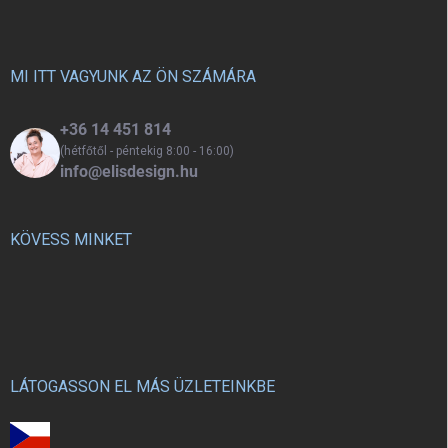
b
és a bájos dizájn együtt teszik
ezt az iskolatáskát tökéletes
l
társává a mindennapoknak.
é
c
MI ITT VAGYUNK AZ ÖN SZÁMÁRA
+36 14 451 814
(hétfőtől - péntekig 8:00 - 16:00)
info@elisdesign.hu
KÖVESS MINKET
LÁTOGASSON EL MÁS ÜZLETEINKBE