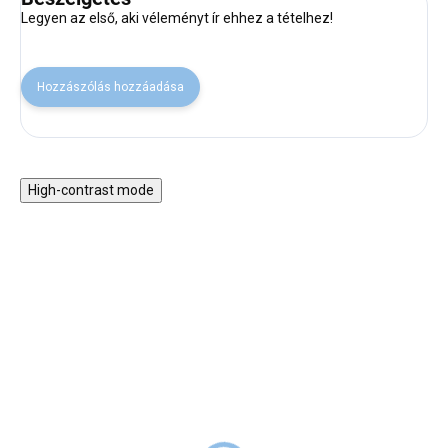
Legyen az első, aki véleményt ír ehhez a tételhez!
Hozzászólás hozzáadása
High-contrast mode
VISSZA A SULIBA
VISSZA A SULIBA
Rainbow Unicorn
Jungle Panda - köpeny