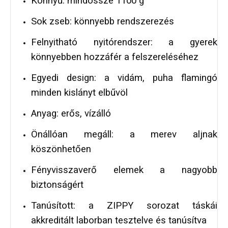
Könnyű: mindössze 1100 g
Sok zseb: könnyebb rendszerezés
Felnyitható nyitórendszer: a gyerek
könnyebben hozzáfér a felszereléséhez
Egyedi design: a vidám, puha flamingó
minden kislányt elbűvöl
Anyag: erős, vízálló
Önállóan megáll: a merev aljnak
köszönhetően
Fényvisszaverő elemek a nagyobb
biztonságért
Tanúsított: a ZIPPY sorozat táskái
akkreditált laborban tesztelve és tanúsítva