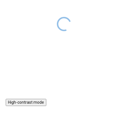
Gyerek főzőkészlet
Krokett
bőröndben - rózsaszín
24 990 Ft
RAKTÁRON
16 990 Ft
16 990 Ft
RAKTÁRON
A népszerű krokett
játék nagyszerű választás 3
éves kortól gyerekeknek.
Fejleszti a durva motorikát, a
logikai gondolkodást és a
Kosárba
Kosárba
kreativitást. Színes gyümölcs
formában lévő kapukat
tartalmaz, amelyek növelik a
vonzerejét.
High-contrast mode