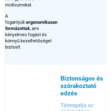
motívumokat.
A
fogantyúk
ergonomikusan
formázottak
, ami
kényelmes fogást és
könnyű kezelhetőséget
biztosít.
Biztonságos és
szórakoztató
edzés
Támogatja az