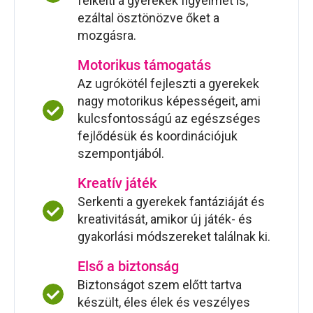
felkelti a gyerekek figyelmét is,
ezáltal ösztönözve őket a
mozgásra.
Motorikus támogatás
Az ugrókötél fejleszti a gyerekek
nagy motorikus képességeit, ami
kulcsfontosságú az egészséges
fejlődésük és koordinációjuk
szempontjából.
Kreatív játék
Serkenti a gyerekek fantáziáját és
kreativitását, amikor új játék- és
gyakorlási módszereket találnak ki.
Első a biztonság
Biztonságot szem előtt tartva
készült, éles élek és veszélyes