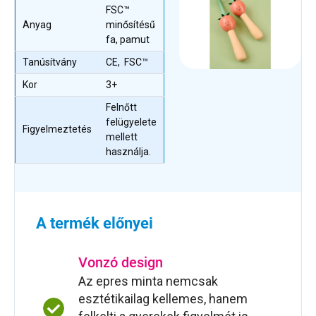
FSC™
Anyag
minősítésű
fa, pamut
Tanúsítvány
CE, FSC™
Kor
3+
Felnőtt
felügyelete
Figyelmeztetés
mellett
használja.
A termék előnyei
Vonzó design
Az epres minta nemcsak
esztétikailag kellemes, hanem