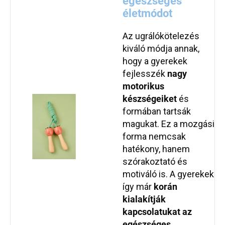
egészséges
életmódot
Az ugrálókötelezés
kiváló módja annak,
hogy a gyerekek
fejlesszék
nagy
motorikus
készségeiket
és
formában tartsák
magukat. Ez a mozgási
forma nemcsak
hatékony, hanem
szórakoztató és
motiváló is. A gyerekek
így már
korán
kialakítják
kapcsolatukat az
egészséges