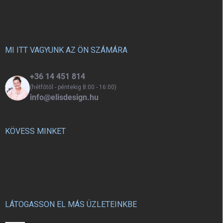
á
b
l
é
c
MI ITT VAGYUNK AZ ÖN SZÁMÁRA
+36 14 451 814
(hétfőtől - péntekig 8:00 - 16:00)
info@elisdesign.hu
KÖVESS MINKET
LÁTOGASSON EL MÁS ÜZLETEINKBE