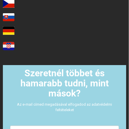
Szeretnél többet és
hamarabb tudni, mint
mások?
Az e-mail címed megadásával elfogadod az adatvédelmi
feltételeket