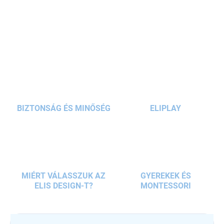
Elősegíti a
motorikus képességek és a fantázia fejlődését
.
Ajánlott
3 éves kortól, benti és
szabadtéri
felhasználásra
RÉSZLETES INFORMÁCIÓ
egyaránt.
KÉRDÉS
BIZTONSÁG ÉS MINŐSÉG
ELIPLAY
MIÉRT VÁLASSZUK AZ
GYEREKEK ÉS
ELIS DESIGN-T?
MONTESSORI