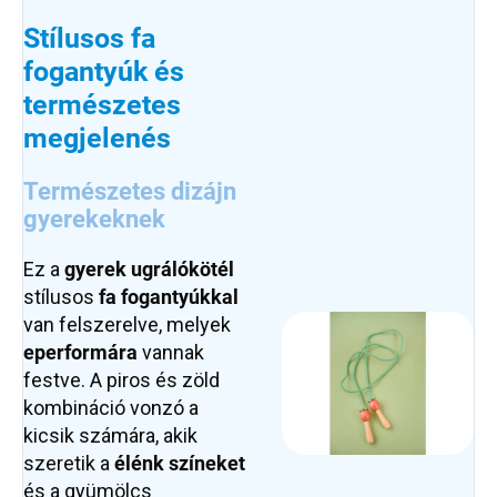
Stílusos fa
fogantyúk és
természetes
megjelenés
Természetes dizájn
gyerekeknek
Ez a
gyerek ugrálókötél
stílusos
fa fogantyúkkal
van felszerelve, melyek
eperformára
vannak
festve. A piros és zöld
kombináció vonzó a
kicsik számára, akik
szeretik a
élénk színeket
és a gyümölcs