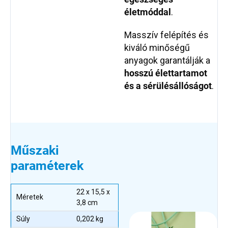
életmóddal
.
Masszív felépítés és
kiváló minőségű
anyagok garantálják a
hosszú élettartamot
és a sérülésállóságot
.
Műszaki
paraméterek
22 x 15,5 x
Méretek
3,8 cm
Súly
0,202 kg