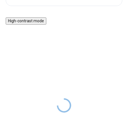
High-contrast mode
Fa Montessori 5 az 1-
Motorikus asztal vonattal
ben hinta 2 az 1-ben
és játékokkal
rámpával - pasztell szett
34 990 Ft
RAKTÁRON
16 990 Ft
59 990 Ft
RAKTÁRON
29 990 Ft
A lágy pasztellszínekben
pompázó motorika fejlesztő
A továbbfejlesztett