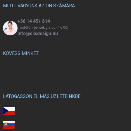
természetes módon fejleszti a
készségeket, és már 1 éves
c
MI ITT VAGYUNK AZ ÖN SZÁMÁRA
motoros készségeket, és már 1
kortól alkalmas a gyermekek
éves kortól alkalmas.
számára.
+36 14 451 814
(hétfőtől - péntekig 8:00 - 16:00)
info@elisdesign.hu
KÖVESS MINKET
LÁTOGASSON EL MÁS ÜZLETEINKBE