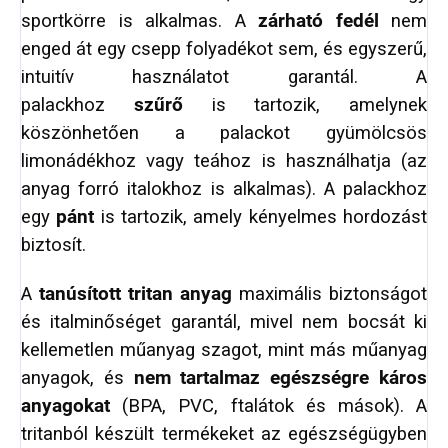
sportkörre is alkalmas. A
zárható fedél
nem
enged át egy csepp folyadékot sem, és egyszerű,
intuitív használatot garantál. A
palackhoz
szűrő
is tartozik, amelynek
köszönhetően a palackot gyümölcsös
limonádékhoz vagy teához is használhatja (az
anyag forró italokhoz is alkalmas). A palackhoz
egy
pánt
is tartozik, amely kényelmes hordozást
biztosít.
A
tanúsított tritan anyag
maximális biztonságot
és italminőséget garantál, mivel nem bocsát ki
kellemetlen műanyag szagot, mint más műanyag
anyagok, és
nem tartalmaz egészségre káros
anyagokat
(BPA, PVC, ftalátok és mások). A
tritanból készült termékeket az egészségügyben