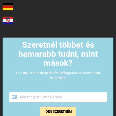
Szeretnél többet és
hamarabb tudni, mint
mások?
Az e-mail címed megadásával elfogadod az adatvédelmi
feltételeket
IGEN SZERETNÉM