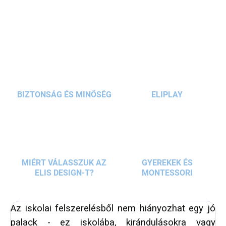
RÉSZLETES INFORMÁCIÓ
társává teszi az iskolába, kirándulásra és
edzésre.
KÉRDÉS
BIZTONSÁG ÉS MINŐSÉG
ELIPLAY
MIÉRT VÁLASSZUK AZ
GYEREKEK ÉS
ELIS DESIGN-T?
MONTESSORI
Az iskolai felszerelésből nem hiányozhat egy jó
palack - ez iskolába, kirándulásokra vagy