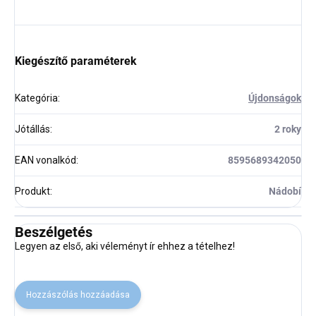
Kiegészítő paraméterek
Kategória
:
Újdonságok
Jótállás
:
2 roky
EAN vonalkód
:
8595689342050
Produkt
:
Nádobí
Beszélgetés
Legyen az első, aki véleményt ír ehhez a tételhez!
Hozzászólás hozzáadása