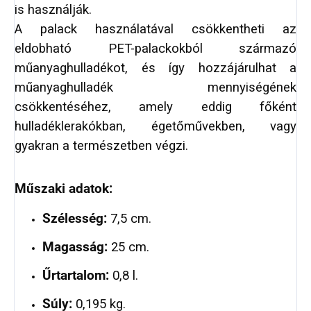
is használják.
A palack használatával csökkentheti az
eldobható PET-palackokból származó
műanyaghulladékot, és így hozzájárulhat a
műanyaghulladék mennyiségének
csökkentéséhez, amely eddig főként
hulladéklerakókban, égetőművekben, vagy
gyakran a természetben végzi.
Műszaki adatok:
Szélesség:
7,5 cm.
Magasság:
25 cm.
Űrtartalom:
0,8 l.
Súly:
0,195 kg.