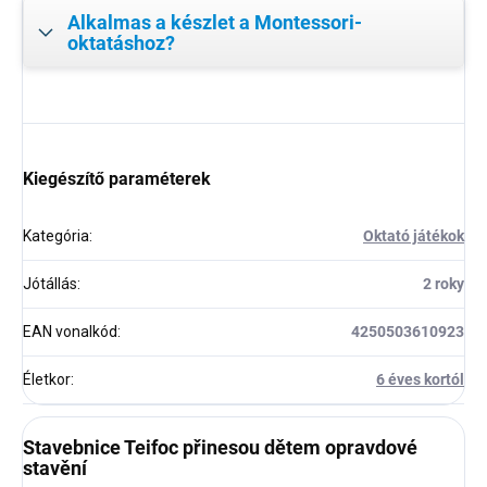
Alkalmas a készlet a Montessori-
oktatáshoz?
Kiegészítő paraméterek
Kategória
:
Oktató játékok
Jótállás
:
2 roky
EAN vonalkód
:
4250503610923
Életkor
:
6 éves kortól
Stavebnice Teifoc přinesou dětem opravdové
stavění