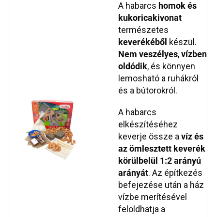
A habarcs
homok és
kukoricakivonat
természetes
keverékéből
készül.
Nem veszélyes
,
vízben
oldódik
, és könnyen
lemosható a ruhákról
és a bútorokról.
A habarcs
elkészítéséhez
keverje össze a
víz és
az ömlesztett keverék
körülbelül 1:2 arányú
arányát
. Az építkezés
befejezése után a ház
vízbe merítésével
feloldhatja a