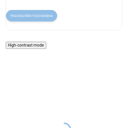
Hozzászólás hozzáadása
High-contrast mode
Téglaépítő készlet –
Fa memóriajáték -
habarcs, 250 g
méhecskék