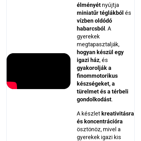
élményét
nyújtja
miniatűr téglákból
és
vízben oldódó
habarcsból
. A
gyerekek
megtapasztalják,
hogyan készül egy
igazi ház
, és
gyakorolják a
finommotorikus
készségeket, a
türelmet és a térbeli
gondolkodást
.
A készlet
kreativitásra
és koncentrációra
ösztönöz, mivel a
gyerekek igazi kis