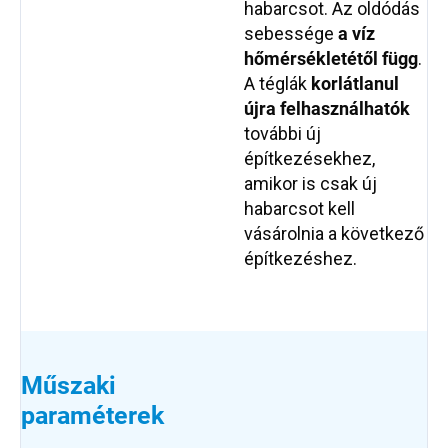
habarcsot. Az oldódás
sebessége
a víz
hőmérsékletétől függ
.
A téglák
korlátlanul
újra felhasználhatók
további új
építkezésekhez,
amikor is csak új
habarcsot kell
vásárolnia a következő
építkezéshez.
Műszaki
paraméterek