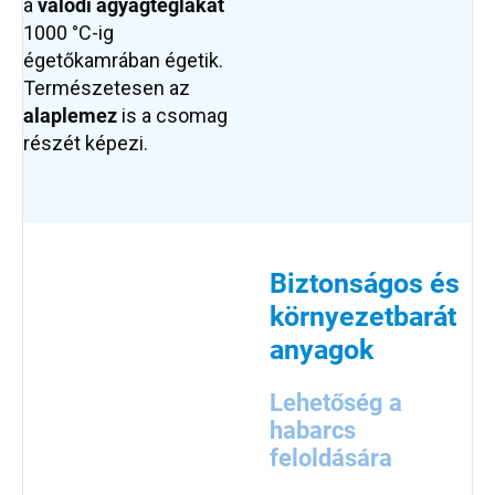
a
valódi agyagtéglákat
1000 °C-ig
égetőkamrában égetik.
Természetesen az
alaplemez
is a csomag
részét képezi.
Biztonságos és
környezetbarát
anyagok
Lehetőség a
habarcs
feloldására