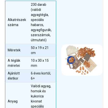
230 darab
(valódi
agyagtégla,
Alkatrészek
speciális
száma
habarcs,
agyagfigurák,
szerszámok,
útmutató)
50 x 19 x 21
Méretek
cm
A téglák
10 x 30 x 15
méretei
mm
Ajánlott
6 éves kortól,
életkor
6+
Valódi agyag,
homok és
kukorica
Anyag
kivonat
speciális