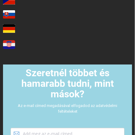
Szeretnél többet és
hamarabb tudni, mint
mások?
Az e-mail címed megadásával elfogadod az adatvédelmi
feltételeket