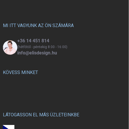
á
b
l
é
c
MI ITT VAGYUNK AZ ÖN SZÁMÁRA
+36 14 451 814
(hétfőtől - péntekig 8:00 - 16:00)
info@elisdesign.hu
KÖVESS MINKET
LÁTOGASSON EL MÁS ÜZLETEINKBE