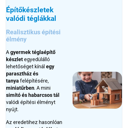
Építőkészletek
valódi téglákkal
Realisztikus építési
élmény
A
gyermek téglaépítő
készlet
egyedülálló
lehetőséget kínál
egy
parasztház és
tanya
felépítésére,
miniatűrben
. A mini
simító és habarcsos tál
valódi építési élményt
nyújt.
Az eredetihez hasonlóan