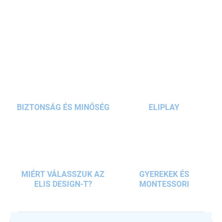
megépítsék saját
farmjukat, parasztházukat
. A
kreatív készlet
türelemre és térbeli
gondolkodásra
ösztönöz, és hiteles, valódi
RÉSZLETES INFORMÁCIÓ
építési élményt nyújt.
KÉRDÉS
BIZTONSÁG ÉS MINŐSÉG
ELIPLAY
MIÉRT VÁLASSZUK AZ
GYEREKEK ÉS
ELIS DESIGN-T?
MONTESSORI