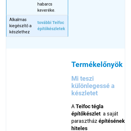
habarcs
keveréke.
Alkalmas
további Teifoc
kiegészítő a
építőkészletek
készlethez
Termékelőnyök
Mi teszi
különlegessé a
készletet
A
Teifoc tégla
építő
készlet
a saját
parasztház
építésének
hiteles