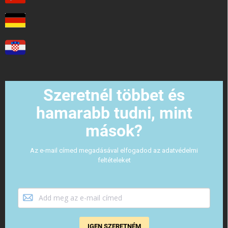
Szeretnél többet és
hamarabb tudni, mint
mások?
Az e-mail címed megadásával elfogadod az adatvédelmi
feltételeket
IGEN SZERETNÉM