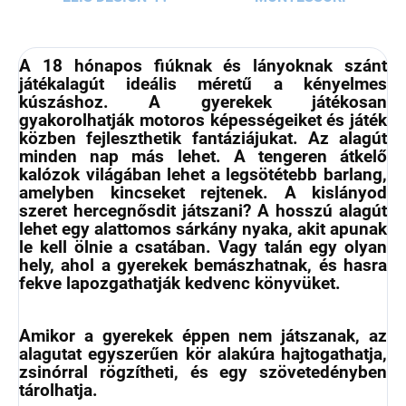
A
18 hónapos
fiúknak és lányoknak szánt
játékalagút ideális méretű a kényelmes
kúszáshoz. A gyerekek játékosan
gyakorolhatják
motoros képességeiket
és játék
közben fejleszthetik
fantáziájukat
. Az alagút
minden nap más lehet. A tengeren átkelő
kalózok világában lehet a legsötétebb barlang,
amelyben kincseket rejtenek. A kislányod
szeret hercegnősdit játszani? A hosszú alagút
lehet egy alattomos sárkány nyaka, akit apunak
le kell ölnie a csatában. Vagy talán egy olyan
hely, ahol a gyerekek bemászhatnak, és hasra
fekve lapozgathatják kedvenc könyvüket.
Amikor a gyerekek éppen nem játszanak, az
alagutat egyszerűen
kör alakúra hajtogathatja,
zsinórral rögzítheti
, és egy szövetedényben
tárolhatja.