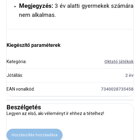
Megjegyzés:
3 év alatti gyermekek számára
nem alkalmas.
Kiegészítő paraméterek
Kategória
:
Oktató játékok
Jótállás
:
2 év
EAN vonalkód
:
7340028735458
Beszélgetés
Legyen az első, aki véleményt ír ehhez a tételhez!
Hozzászólás hozzáadása