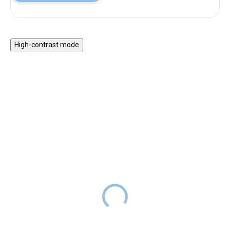
High-contrast mode
Fa Montessori 5 az 1-
Motorikus asztal vonattal
ben hinta 2 az 1-ben
és játékokkal
rámpával - pasztell szett
34 990 Ft
RAKTÁRON
16 990 Ft
59 990 Ft
RAKTÁRON
29 990 Ft
A lágy pasztellszínekben