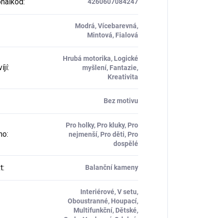
nalkód
:
4260607084247
Modrá, Vícebarevná,
Mintová, Fialová
Hrubá motorika, Logické
íjí
:
myšlení, Fantazie,
Kreativita
Bez motivu
Pro holky, Pro kluky, Pro
ho
:
nejmenší, Pro děti, Pro
dospělé
t
:
Balanční kameny
Interiérové, V setu,
Oboustranné, Houpací,
Multifunkční, Dětské,