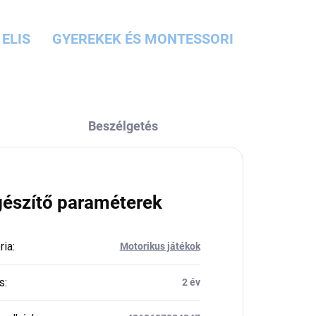
ELIS
GYEREKEK ÉS MONTESSORI
Beszélgetés
gészítő paraméterek
ria
:
Motorikus játékok
s
:
2 év