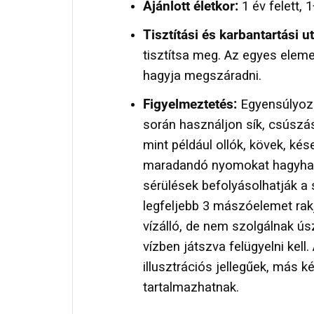
Ajánlott életkor:
1 év felett, 1
Tisztítási és karbantartási u
tisztítsa meg. Az egyes eleme
hagyja megszáradni.
Figyelmeztetés:
Egyensúlyozá
során használjon sík, csúszás
mint például ollók, kövek, kés
maradandó nyomokat hagyhatn
sérülések befolyásolhatják a s
legfeljebb 3 mászóelemet ra
vízálló, de nem szolgálnak ú
vízben játszva felügyelni kell.
illusztrációs jellegűek, más k
tartalmazhatnak.