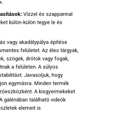
+.
tasítások:
Vízzel és szappannal
ket külön-külön tegye le és
s vagy akadálypálya építése
mentes felületet. Az éles tárgyak,
ek, szögek, drótok vagy fogak,
ak a felületen. A súlyos
tabilitást. Javasoljuk, hogy
kjon egymásra. Minden termék
szóeszközként. A kisgyermekeket
 A galériában található videók
észletek elemeit is