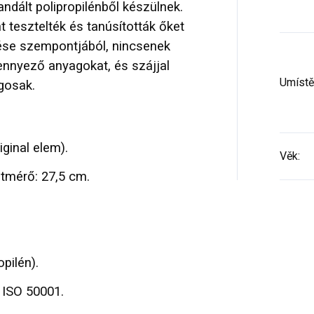
andált polipropilénből készülnek.
 tesztelték és tanúsították őket
ése szempontjából, nincsenek
ennyező anyagokat, és szájjal
Umístěn
gosak.
iginal elem).
Věk
:
tmérő: 27,5 cm.
pilén).
ISO 50001.