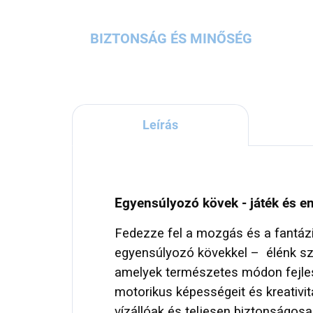
BIZTONSÁG ÉS MINŐSÉG
Leírás
Egyensúlyozó kövek - játék és e
Fedezze fel a mozgás és a fantázia
egyensúlyozó kövekkel – élénk s
amelyek természetes módon fejles
motorikus képességeit és kreativit
vízállóak és teljesen biztonságos