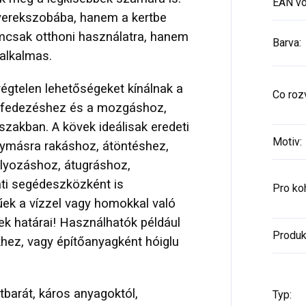
EAN vo
yerekszobába, hanem a kertbe
nemcsak otthoni használatra, hanem
Barva
:
 alkalmas.
égtelen lehetőségeket kínálnak a
Co rozv
felfedezéshez és a mozgáshoz,
zakban. A kövek ideálisak eredeti
Motiv
:
gymásra rakáshoz, átöntéshez,
lyozáshoz, átugráshoz,
ati segédeszközként is
Pro ko
ek a vízzel vagy homokkal való
ek határai! Használhatók például
Produk
khez, vagy építőanyagként hóiglu
barát, káros anyagoktól,
Typ
: