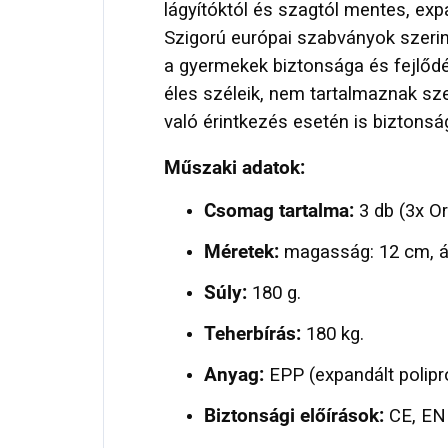
lágyítóktól és szagtól mentes, exp
Szigorú európai szabványok szerint
a gyermekek biztonsága és fejlőd
éles széleik, nem tartalmaznak sz
való érintkezés esetén is biztonsá
Műszaki adatok:
Csomag tartalma:
3 db (3x Or
Méretek:
magasság: 12 cm, á
Súly:
180 g.
Teherbírás:
180 kg.
Anyag:
EPP (expandált polipro
Biztonsági előírások:
CE, EN 