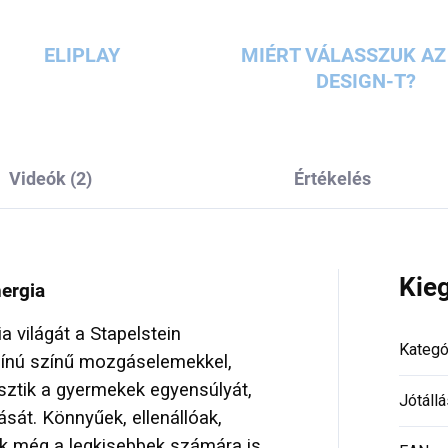
ELIPLAY
MIÉRT VÁLASSZUK AZ 
DESIGN-T?
Videók (2)
Értékelés
Kie
nergia
 világát a Stapelstein
Kategó
zínú színű mozgáselemekkel,
ztik a gyermekek egyensúlyát,
Jótállá
ását. Könnyűek, ellenállóak,
ak még a legkisebbek számára is.