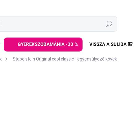
Keresés
GYEREKSZOBAMÁNIA -30 %
VISSZA A SULIBA 🎒
k
Stapelstein Original cool classic - egyensúlyozó kövek
ez
MÁRKA:
STAPELSTEIN
39 990 Ft
Egységár:
KIÁRUSÍTVA - ELADÁS LE
A mozgáselemek
játékos
koordinációját és fantáziá
akadálypályáit a
pasztell 