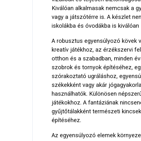
Kiválóan alkalmasak nemcsak a g
vagy a játszótérre is. A készlet 
iskolákba és óvodákba is kiválóan
A robusztus egyensúlyozó kövek v
kreatív játékhoz, az érzékszervi 
otthon és a szabadban, minden évs
szobrok és tornyok építéséhez, e
szórakoztató ugráláshoz, egyensú
székekként vagy akár jógagyakorl
használhatók. Különösen népszerű
játékokhoz. A fantáziának nincsen
gyűjtőtálakként természeti kincse
építéséhez.
Az egyensúlyozó elemek környezet