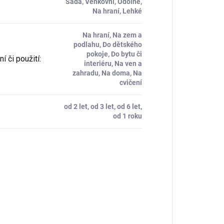
Sada, Venkovní, Odolné,
Na hraní, Lehké
Na hraní, Na zem a
podlahu, Do dětského
pokoje, Do bytu či
í či použití
:
interiéru, Na ven a
zahradu, Na doma, Na
cvičení
od 2 let, od 3 let, od 6 let,
od 1 roku