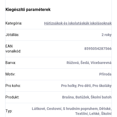
Kiegészítő paraméterek
Kategória
:
Hátizsákok és iskolatáskák iskolásoknak
Jótállás
:
2 roky
EAN
8595054287566
vonalkód
:
Barva
:
Růžová, Šedá, Vícebarevná
Motiv
:
Příroda
Pro koho
:
Pro holky, Pro děti, Pro školáky
Produkt
:
Brašna, Batůžek, Školní batoh
Látkové, Cestovní, S hrudním popruhem, Dětské,
Typ
:
Textilní, Lehké, Školní