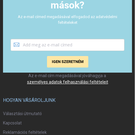
mások?
Az e-mail címed megadásával elfogadod az adatvédelmi
feltételeket
IGEN SZERETNÉM
Az e-mail cím megadásával jóváhagyja a
személyes adatok felhasználási feltételeit
HOGYAN VÁSÁROLJUNK
Választási útmutató
Kapcsolat
Reklamációs feltételek