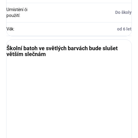
Umístění či
Do školy
použití
:
Věk
:
od 6 let
Školní batoh ve světlých barvách bude slušet
větším slečnám