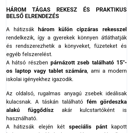
HÁROM TÁGAS REKESZ ÉS PRAKTIKUS
BELSŐ ELRENDEZÉS
A hátizsák
három külön cipzáras rekesszel
rendelkezik, így a gyerekek könnyen átláthatják
és rendszerezhetik a könyveket, füzeteket és
egyéb felszerelést.
A hátsó részben
párnázott zseb található 15"-
os laptop vagy tablet számára
, ami a modern
iskolai igényekhez igazodik.
Az oldalsó, rugalmas anyagú zsebek ideálisak
kulacsnak. A táskán található
fém gördeszka
alakú függődísz
akár kulcstartóként is
használható.
A hátizsák elején két
speciális pánt
kapott