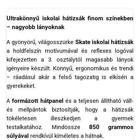
Ultrakönnyű iskolai hátizsák finom színekben
– nagyobb lányoknak
A gyönyörű, világosszürke
Skate iskolai hátizsák
a holdfelszín motívumával és reflexes logóval
kifejezetten a 3. osztálytól magasabb lányok
igényeire készült. Könnyű, ergonomikus és trendi
– ráadásul akár a felső tagozatig is elkíséri a
gyerekeket.
A
formázott hátpanel
és a teljesen állítható váll-
és mellpántok biztosítják, hogy a hátizsák
tökéletesen illeszkedjen a gyermek
testalkatához. Mindössze
850 grammos
súlyával
rendkívül kíméletes a hátnak.