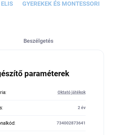
ELIS
GYEREKEK ÉS MONTESSORI
Beszélgetés
gészítő paraméterek
ria
:
Oktató játékok
s
:
2 év
nalkód
:
734002873641