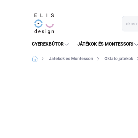
Ugrás
a
fő
tartalomhoz
GYEREKBÚTOR
JÁTÉKOK ÉS MONTESSORI
Kezdőlap
Játékok és Montessori
Oktató játékok
Nincs értékelés
Ugrás az értékelésh