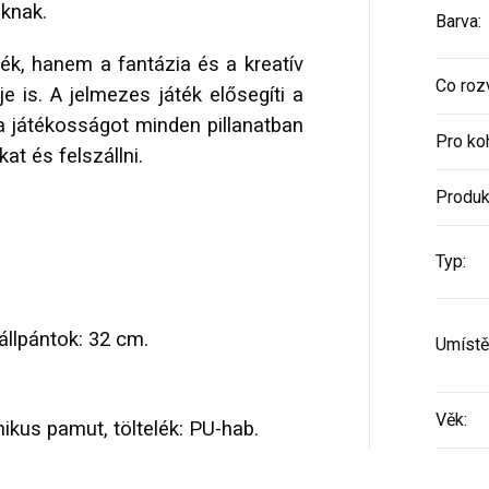
aknak.
Barva
:
k, hanem a fantázia és a kreatív
Co rozv
e is. A jelmezes játék elősegíti a
a játékosságot minden pillanatban
Pro ko
kat és felszállni.
Produk
Typ
:
llpántok: 32 cm.
Umístěn
Věk
:
kus pamut, töltelék: PU-hab.