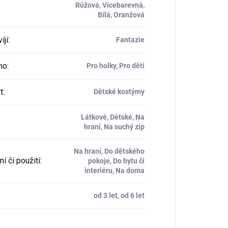
Růžová, Vícebarevná,
Bílá, Oranžová
íjí
:
Fantazie
ho
:
Pro holky, Pro děti
t
:
Dětské kostýmy
Látkové, Dětské, Na
hraní, Na suchý zip
Na hraní, Do dětského
í či použití
:
pokoje, Do bytu či
interiéru, Na doma
od 3 let, od 6 let