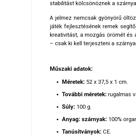
stabilitást kölcsönöznek a szárny
A jelmez nemcsak gyönyörű öltözé
játék fejlesztésének remek segítőj
kreativitást, a mozgás örömét és 
– csak ki kell terjeszteni a szárnya
Műszaki adatok:
Méretek:
52 x 37,5 x 1 cm.
További méretek:
rugalmas vá
Súly:
100 g.
Anyag: szárnyak:
100% organi
Tanúsítványok:
CE.