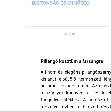
BIZTONSÁG ÉS MINŐSÉG
Leírás
Pillangó kosztüm a farsangra
A finom és elegáns pillangószárn
kislányt elbűvölő természeti lén
hullámait lovagolja meg. Az elas
a szárnyak könnyen fel- és leveh
független játékhoz. A párnázott
mozgás közben, a hímzett részl