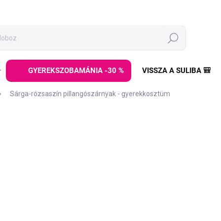
Keresés
GYEREKSZOBAMÁNIA -30 %
VISSZA A SULIBA 🎒
Sárga-rózsaszín pillangószárnyak - gyerekkosztüm
ez
MÁRKA:
KID'S CONCEPT
8 990 Ft
Egységár:
RAKTÁRON
(3 DB)
−
+
A lányos színekben készült