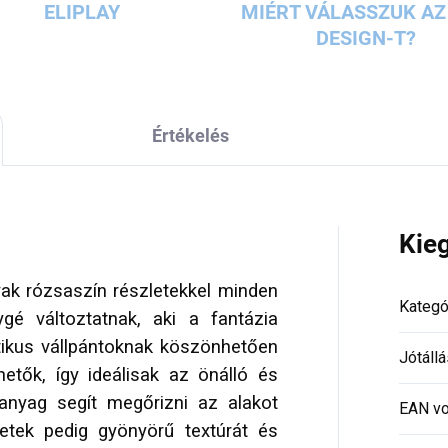
ELIPLAY
MIÉRT VÁLASSZUK AZ 
DESIGN-T?
Értékelés
Kie
yak rózsaszín részletekkel minden
Kategó
ygé változtatnak, aki a fantázia
ztikus vállpántoknak köszönhetően
Jótállá
etők, így ideálisak az önálló és
 anyag segít megőrizni az alakot
EAN vo
etek pedig gyönyörű textúrát és