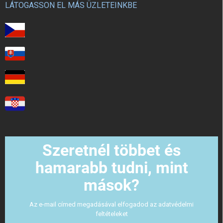
LÁTOGASSON EL MÁS ÜZLETEINKBE
Szeretnél többet és
hamarabb tudni, mint
mások?
Az e-mail címed megadásával elfogadod az adatvédelmi
feltételeket