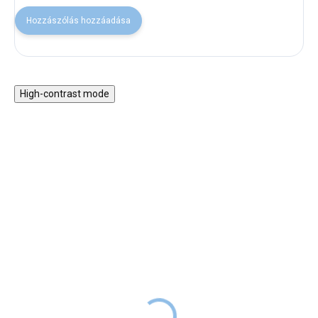
Hozzászólás hozzáadása
High-contrast mode
ÉPPEN LEÁRAZVA
30% KEDVEZMÉNY A
NYAR30 KÓDDAL
SALECODE:NYAR30:30:%
Falmatrica - Őzike
Álomfogó -
gyerekágynemű huzat
RAKTÁRON -
ELINDÍTJUK
9 990 Ft
15 990 Ft
RAKTÁRON
1 HÉTEN
BELÜL