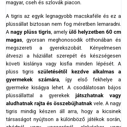
magyar, cseh és szlovák piacon.
A tigris az egyik legnagyobb macskaféle és ez a
plüssállat biztosan nem fog méretben lemaradni.
A
nagy plüss tigris
, amely
ülő helyzetben 60 cm
magas
, gyorsan meghonosodik otthonában és
megszereti a gyerekszobát. Kényelmesen
átveszi a háziállat szerepét és készségesen
követi kislánya vagy kisfia minden lépését. A
plüss tigris
születésétől kezdve alkalmas a
gyermekek számára
, így első fekhelye a
gyermeke kiságya lehet. A csodálatosan bájos
plüssállattal a gyerekek
játszhatnak vagy
aludhatnak rajta és összebújhatnak
vele. A nagy
tigris mindig készen áll arra, hogy a kicsinek
társaságot nyújtson a különböző játékok során,