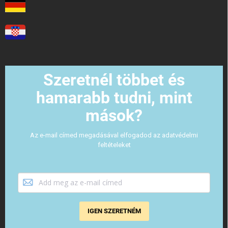
Szeretnél többet és
hamarabb tudni, mint
mások?
Az e-mail címed megadásával elfogadod az adatvédelmi
feltételeket
IGEN SZERETNÉM