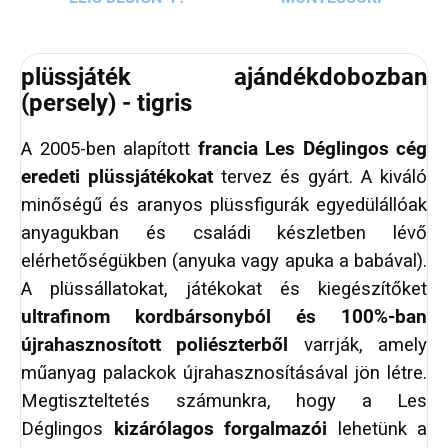
plüssjáték ajándékdobozban
(persely) - tigris
A 2005-ben alapított
francia
Les Déglingos cég
eredeti plüssjátékokat
tervez és gyárt. A kiváló
minőségű és aranyos plüssfigurák egyedülállóak
anyagukban és családi készletben lévő
elérhetőségükben (anyuka vagy apuka a babával).
A plüssállatokat, játékokat és kiegészítőket
ultrafinom kordbársonyból és 100%-ban
újrahasznosított poliészterből
varrják, amely
műanyag palackok újrahasznosításával jön létre.
Megtiszteltetés számunkra, hogy a Les
Déglingos
kizárólagos forgalmazói
lehetünk a