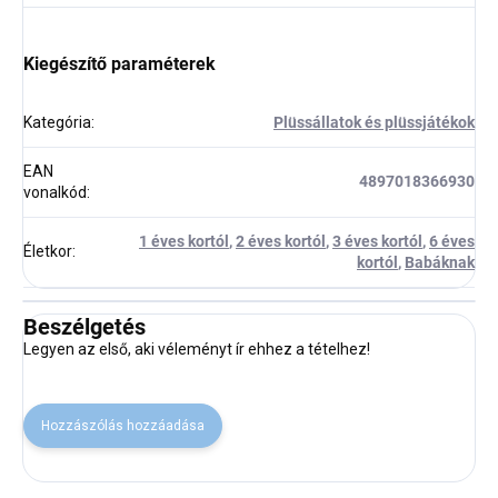
Kiegészítő paraméterek
Kategória
:
Plüssállatok és plüssjátékok
EAN
4897018366930
vonalkód
:
1 éves kortól
,
2 éves kortól
,
3 éves kortól
,
6 éves
Életkor
:
kortól
,
Babáknak
Beszélgetés
Legyen az első, aki véleményt ír ehhez a tételhez!
Hozzászólás hozzáadása