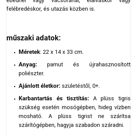
ebédnél vagy vacsoránál, elalváskor vagy
felébredéskor, és utazás közben is.
műszaki adatok:
Méretek
: 22 x 14 x 33 cm.
Anyag:
pamut és újrahasznosított
poliészter.
Ajánlott életkor:
születéstől, 0+.
Karbantartás és tisztítás:
A plüss tigris
szükség esetén mosógépben, hideg vízben
mosható. A plüss tigrist ne szárítsa
szárítógépben, hagyja szabadon száradni.