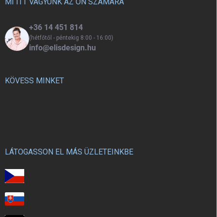
c
MI ITT VAGYUNK AZ ÖN SZÁMÁRA
+36 14 451 814
(hétfőtől - péntekig 8:00 - 16:00)
info@elisdesign.hu
KÖVESS MINKET
LÁTOGASSON EL MÁS ÜZLETEINKBE