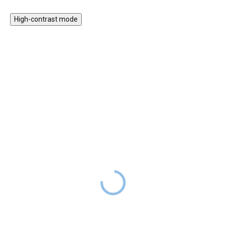
High-contrast mode
ÚJDONSÁG
Plüss tigris ajándék
Tigris iskolatáska 32 cm
dobozban - kicsi
15 990 Ft
RAKTÁRON
12 990 Ft
8 990 Ft
RAKTÁRON
Az aranyos tigris alakú
Aranyos plüss tigris
iskolatáska, ideális az első
ajándékdobozban (ami persely
osztályosok számára. Nagy
és doboz egyben), gyönyörű
belső tér az A4-es füzeteknek,
ajándék a baba születésére vagy
légáteresztő hátlap, párnázott