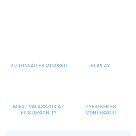
valamint a
fantáziát
. A színes gyümölcs dizájnnal és a lebegő,
hosszú rojtokkal örömet és szórakozást nyújt
a kertben
.
RÉSZLETES INFORMÁCIÓ
KÉRDÉS
BIZTONSÁG ÉS MINŐSÉG
ELIPLAY
MIÉRT VÁLASSZUK AZ
GYEREKEK ÉS
ELIS DESIGN-T?
MONTESSORI