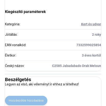
Kiegészítő paraméterek
Kategória
:
Kert és udvar
Jótállás
:
2 roky
EAN vonalkód
:
7332599025854
Életkor
:
3 éves kortól
Český názov
:
C2585 Jabadabado Drak Meloun
Beszélgetés
Legyen az első, aki véleményt ír ehhez a tételhez!
Hozzászólás hozzáadása