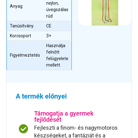
nejlon,
Anyag
üvegszálas
rúd
Tanúsítvány
CE
Korcsoport
3+
Használja
felnőtt
Figyelmeztetés
felügyelete
mellett.
A termék előnyei
Támogatja a gyermek
fejlődését
Fejleszti a finom- és nagymotoros
készségeket, a fantáziát és a