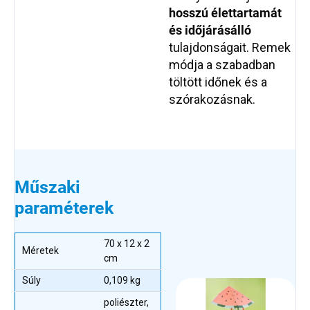
hosszú élettartamát
és időjárásálló
tulajdonságait. Remek
módja a szabadban
töltött időnek és a
szórakozásnak.
Műszaki
paraméterek
70 x 12 x 2
Méretek
cm
Súly
0,109 kg
poliészter,