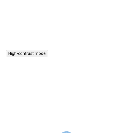
Fejleszti a durva motorikát, a
logikai gondolkodást és a
Kosárba
Kosárba
kreativitást. Színes gyümölcs
formában lévő kapukat
tartalmaz, amelyek növelik a
vonzerejét.
High-contrast mode
Papírsárkány - ananász
Papírsárkány - polip