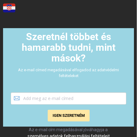
Szeretnél többet és
hamarabb tudni, mint
mások?
Az e-mail címed megadásával elfogadod az adatvédelmi
feltételeket
IGEN SZERETNÉM
Az e-mail cím megadásával jóváhagyja a
személyes adatok felhasználási feltételeit