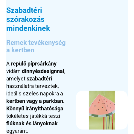
Szabadtéri
szórakozás
mindenkinek
Remek tevékenység
a kertben
A
repülő píprsárkány
vidám
dinnyés
designnal
,
amelyet
szabadtéri
használatra terveztek,
ideális szeles napokra
a
kertben vagy a parkban
.
Könnyű irányíthatósága
tökéletes játékká teszi
fiúknak és lányoknak
egyaránt.