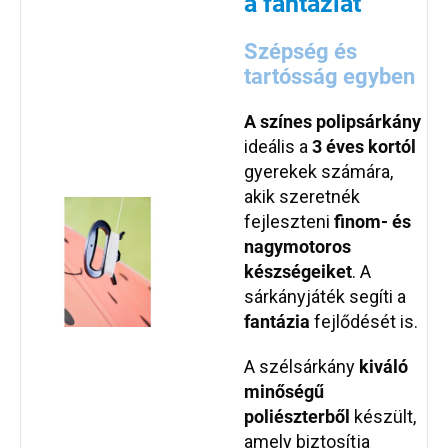
a fantáziát
Szépség és
tartósság egyben
A színes polipsárkány
ideális a
3 éves kortól
gyerekek számára,
akik szeretnék
fejleszteni
finom- és
nagymotoros
készségeiket
. A
sárkányjáték segíti a
fantázia
fejlődését is.
A szélsárkány
kiváló
minőségű
poliészterből
készült,
amely biztosítja