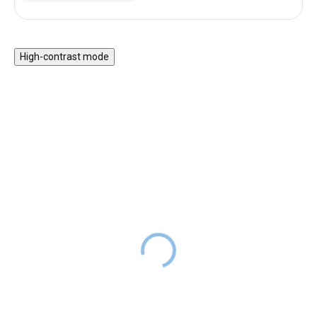
High-contrast mode
Gyerek főzőkészlet
Krokett
bőröndben - rózsaszín
24 990 Ft
RAKTÁRON
16 990 Ft
16 990 Ft
RAKTÁRON
A népszerű krokett
játék nagyszerű választás 3
éves kortól gyerekeknek.