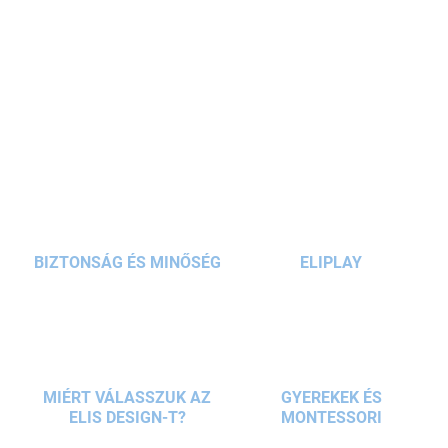
praktikus cipzáras zsebbel
tökéletes választás
iskolás lányoknak. A
húzózsinóros kialakításnak
köszönhetően nemcsak váltócipő tárolására
RÉSZLETES INFORMÁCIÓ
alkalmas, hanem
tornazsákként
, edzésre,
szakkörre vagy akár hétköznapi használatra is
KÉRDÉS
ideális.
BIZTONSÁG ÉS MINŐSÉG
ELIPLAY
MIÉRT VÁLASSZUK AZ
GYEREKEK ÉS
ELIS DESIGN-T?
MONTESSORI