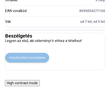
Jótállás
:
2 roky
EAN vonalkód
:
8595054277154
Věk
:
od 7 let, od 5 let
Beszélgetés
Legyen az első, aki véleményt ír ehhez a tételhez!
Hozzászólás hozzáadása
High-contrast mode
VISSZA A SULIBA
VISSZA A SULIBA