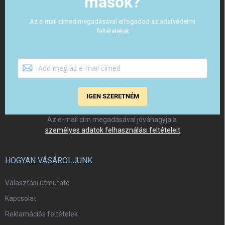
mások?
Az e-mail címed megadásával elfogadod az adatvédelmi
feltételeket
IGEN SZERETNÉM
Az e-mail cím megadásával jóváhagyja a
személyes adatok felhasználási feltételeit
HOGYAN VÁSÁROLJUNK
Választási útmutató
Kapcsolat
Reklamációs feltételek