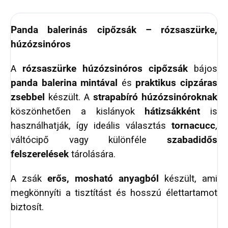
Panda balerinás cipőzsák – rózsaszürke,
húzózsinóros
A
rózsaszürke húzózsinóros cipőzsák
bájos
panda balerina mintával
és
praktikus cipzáras
zsebbel
készült. A
strapabíró húzózsinóroknak
köszönhetően a kislányok
hátizsákként
is
használhatják, így ideális választás
tornacucc
,
váltócipő vagy különféle
szabadidős
felszerelések
tárolására.
A zsák
erős, mosható anyagból
készült, ami
megkönnyíti a tisztítást és hosszú élettartamot
biztosít.