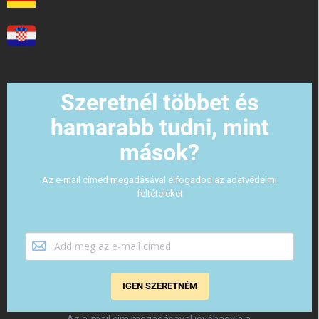
Szeretnél többet és
hamarabb tudni, mint
mások?
Az e-mail címed megadásával elfogadod az adatvédelmi
feltételeket
IGEN SZERETNÉM