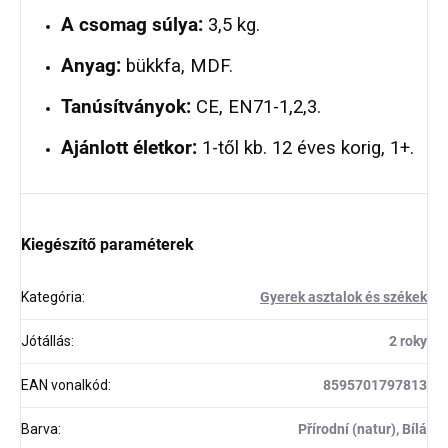
A csomag súlya:
3,5 kg.
Anyag:
bükkfa, MDF.
Tanúsítványok:
CE, EN71-1,2,3.
Ajánlott életkor:
1-től kb. 12 éves korig, 1+.
Kiegészítő paraméterek
Kategória
:
Gyerek asztalok és székek
Jótállás
:
2 roky
EAN vonalkód
:
8595701797813
Barva
:
Přírodní (natur), Bílá