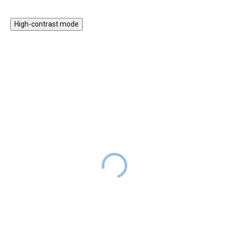
High-contrast mode
VISSZA A SULIBA
Szürke huzat a
Fa fellépő gyerekeknek
gyerekszékhez
13 990 Ft
RAKTÁRON
6 490 Ft
6 990 Ft
RAKTÁRON
A fa fellépő sokféleképpen
felhasználható a gyermekes
A szürke cserehuzat
háztartásokban. Segítenek a
megfelelően kiegészíti a
gyermekeknek önállóvá válni a
kínálatunkban szereplő
konyhában, a fürdőszobában és
ergonomikus gyermek széket. A