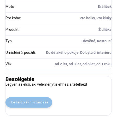
Motiv
:
Králíček
Pro koho
:
Pro holky, Pro kluky
Produkt
:
Židlička
Typ
:
Dřevěné, Rostoucí
Umístění či použití
:
Do dětského pokoje, Do bytu či interiéru
Věk
:
od 2 let, od 3 let, od 6 let, od 1 roku
Beszélgetés
Legyen az első, aki véleményt ír ehhez a tételhez!
Hozzászólás hozzáadása