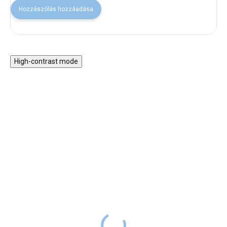
Hozzászólás hozzáadása
High-contrast mode
30% KEDVEZMÉNY A
30% KEDVEZMÉNY A
NYAR30 KÓDDAL
NYAR30 KÓDDAL
BESTSELLER
SALECODE:NYAR30:30:%
SALECODE:NYAR30:30:%
Kiegészítő rámpa a
Gyermek jelmez - Lovag
Montessori szivárvány
4 990 Ft
RAKTÁRON
hintához
15 990 Ft
RAKTÁRON