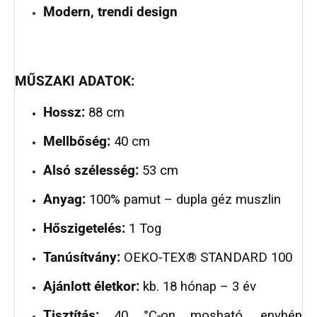
Modern, trendi design
MŰSZAKI ADATOK:
Hossz:
88 cm
Mellbőség:
40 cm
Alsó szélesség:
53 cm
Anyag:
100% pamut – dupla géz muszlin
Hőszigetelés:
1 Tog
Tanúsítvány:
OEKO‑TEX® STANDARD 100
Ajánlott életkor:
kb. 18 hónap – 3 év
Tisztítás:
40 °C‑on mosható, enyhén