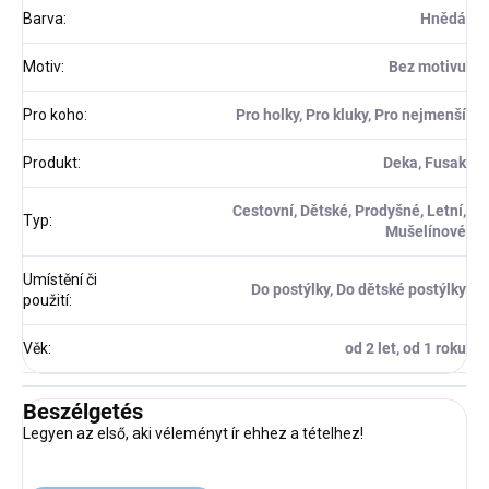
Barva
:
Hnědá
Motiv
:
Bez motivu
Pro koho
:
Pro holky, Pro kluky, Pro nejmenší
Produkt
:
Deka, Fusak
Cestovní, Dětské, Prodyšné, Letní,
Typ
:
Mušelínové
Umístění či
Do postýlky, Do dětské postýlky
použití
:
Věk
:
od 2 let, od 1 roku
Beszélgetés
Legyen az első, aki véleményt ír ehhez a tételhez!