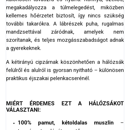
megakadályozza a túlmelegedést, miközben
kellemes hőérzetet biztosít, így nincs szükség
további takarókra. A lábrészek puha, rugalmas
mandzsettával záródnak, amelyek nem
szorítanak, és teljes mozgásszabadságot adnak
a gyerekeknek.
A kétirányú cipzárnak köszönhetően a hálózsák
felülről és alulról is gyorsan nyitható – különösen
praktikus éjszakai pelenkacserénél.
MIÉRT ÉRDEMES EZT A HÁLÓZSÁKOT
VÁLASZTANI:
100% pamut, kétoldalas muszlin
–