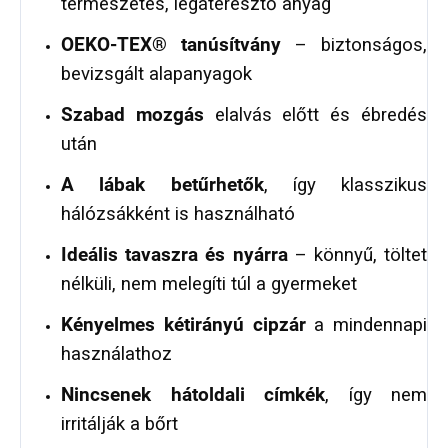
természetes, légáteresztő anyag
OEKO‑TEX® tanúsítvány
– biztonságos,
bevizsgált alapanyagok
Szabad mozgás
elalvás előtt és ébredés
után
A lábak betűrhetők
, így klasszikus
hálózsákként is használható
Ideális tavaszra és nyárra
– könnyű, töltet
nélküli, nem melegíti túl a gyermeket
Kényelmes kétirányú cipzár
a mindennapi
használathoz
Nincsenek hátoldali címkék
, így nem
irritálják a bőrt