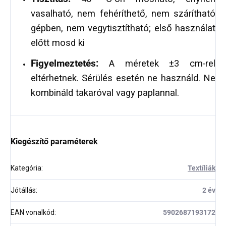
vasalható, nem fehéríthető, nem szárítható
gépben, nem vegytisztítható; első használat
előtt mosd ki
Figyelmeztetés:
A méretek ±3 cm‑rel
eltérhetnek. Sérülés esetén ne használd. Ne
kombináld takaróval vagy paplannal.
Kiegészítő paraméterek
Kategória
:
Textíliák
Jótállás
:
2 év
EAN vonalkód
:
5902687193172