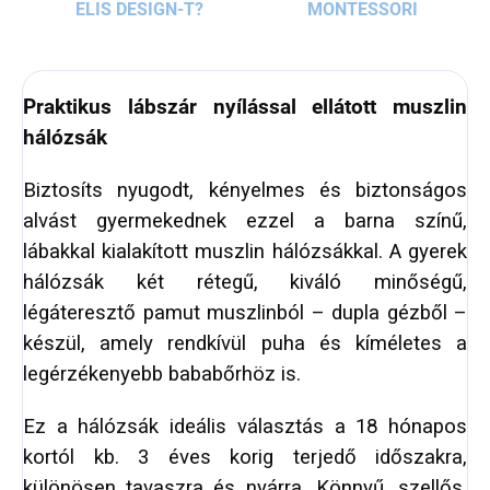
ELIS DESIGN-T?
MONTESSORI
Praktikus lábszár nyílással ellátott muszlin
hálózsák
Biztosíts nyugodt, kényelmes és biztonságos
alvást gyermekednek ezzel a barna színű,
lábakkal kialakított muszlin hálózsákkal. A gyerek
hálózsák két rétegű, kiváló minőségű,
légáteresztő pamut muszlinból – dupla gézből –
készül, amely rendkívül puha és kíméletes a
legérzékenyebb bababőrhöz is.
Ez a hálózsák ideális választás a 18 hónapos
kortól kb. 3 éves korig terjedő időszakra,
különösen tavaszra és nyárra. Könnyű, szellős,