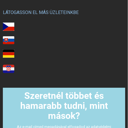
LÁTOGASSON EL MÁS ÜZLETEINKBE
Szeretnél többet és
hamarabb tudni, mint
mások?
Az e-mail címed megadásával elfogadod az adatvédelmi