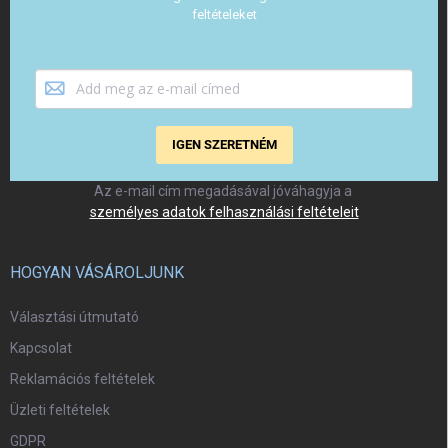
feltételeket
IGEN SZERETNÉM
Az e-mail cím megadásával jóváhagyja a
személyes adatok felhasználási feltételeit
HOGYAN VÁSÁROLJUNK
Választási útmutató
Kapcsolat
Reklamációs feltételek
Üzleti feltételek
GDPR