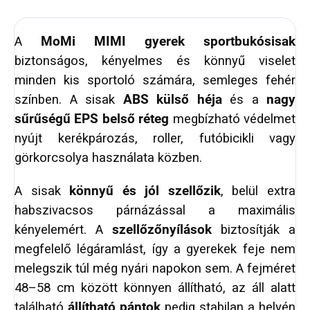
A
MoMi MIMI gyerek sportbukósisak
biztonságos, kényelmes és könnyű viselet
minden kis sportoló számára, semleges fehér
színben. A sisak
ABS külső héja
és a
nagy
sűrűségű EPS belső réteg
megbízható védelmet
nyújt kerékpározás, roller, futóbicikli vagy
görkorcsolya használata közben.
A sisak
könnyű és jól szellőzik
, belül extra
habszivacsos párnázással a maximális
kényelemért. A
szellőzőnyílások
biztosítják a
megfelelő légáramlást, így a gyerekek feje nem
melegszik túl még nyári napokon sem. A fejméret
48–58 cm között könnyen állítható, az áll alatt
található
állítható pántok
pedig stabilan a helyén