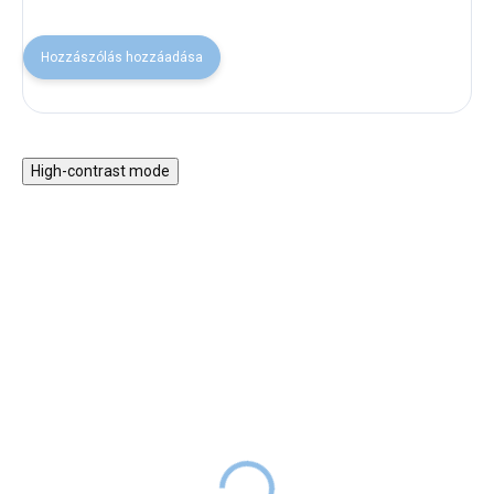
Hozzászólás hozzáadása
High-contrast mode
KI A SZABADBA!
KI A SZABADBA!
Műanyag golyópálya a
MoMi MIMI rózsaszín
fürdőkádba
bukósisak