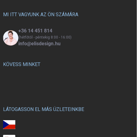
l
é
c
MI ITT VAGYUNK AZ ÖN SZÁMÁRA
+36 14 451 814
(hétfőtől - péntekig 8:00 - 16:00)
info@elisdesign.hu
KÖVESS MINKET
LÁTOGASSON EL MÁS ÜZLETEINKBE