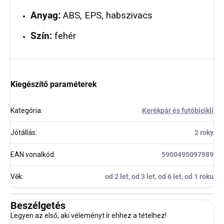
Anyag:
ABS, EPS, habszivacs
Szín:
fehér
Kiegészítő paraméterek
Kategória
:
Kerékpár és futóbicikli
Jótállás
:
2 roky
EAN vonalkód
:
5900495097989
Věk
:
od 2 let, od 3 let, od 6 let, od 1 roku
Beszélgetés
Legyen az első, aki véleményt ír ehhez a tételhez!