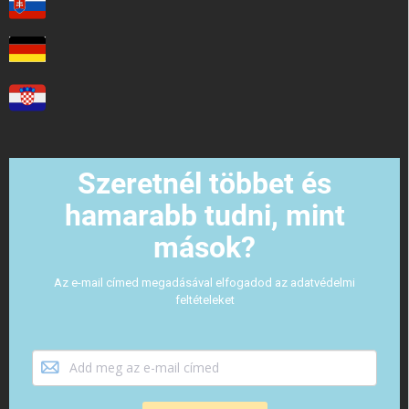
Szeretnél többet és
hamarabb tudni, mint
mások?
Az e-mail címed megadásával elfogadod az adatvédelmi
feltételeket