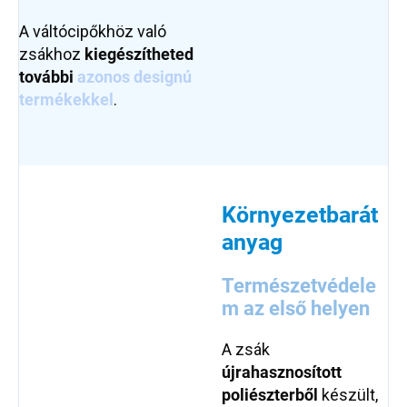
A váltócipőkhöz való
zsákhoz
kiegészítheted
további
azonos designú
termékekkel
.
Környezetbarát
anyag
Természetvédele
m az első helyen
A zsák
újrahasznosított
poliészterből
készült,