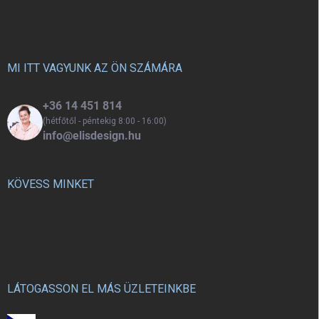
á
tökéletes választás tornacucc,
b
szakköri felszerelés vagy akár
l
váltócipő számára. Könnyű,
kényelmes és praktikus
é
mindennapi használatra.
c
MI ITT VAGYUNK AZ ÖN SZÁMÁRA
+36 14 451 814
(hétfőtől - péntekig 8:00 - 16:00)
info@elisdesign.hu
KÖVESS MINKET
LÁTOGASSON EL MÁS ÜZLETEINKBE