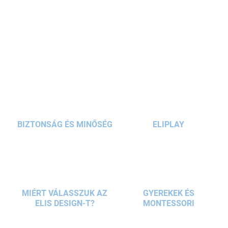
felnőtteknek is. A
lila dizájn
logóval minden iskolás lányt
magával ragad. A
tornazsák
könnyű, tágas, és a zsinórnak
köszönhetően könnyen hordozható. Ideális iskolához,
RÉSZLETES INFORMÁCIÓ
kirándulásokhoz
és sporttevékenységekhez.
KÉRDÉS
BIZTONSÁG ÉS MINŐSÉG
ELIPLAY
MIÉRT VÁLASSZUK AZ
GYEREKEK ÉS
ELIS DESIGN-T?
MONTESSORI