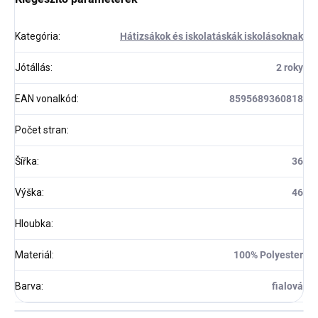
Kategória
:
Hátizsákok és iskolatáskák iskolásoknak
Jótállás
:
2 roky
EAN vonalkód
:
8595689360818
Počet stran
:
Šířka
:
36
Výška
:
46
Hloubka
:
Materiál
:
100% Polyester
Barva
:
fialová