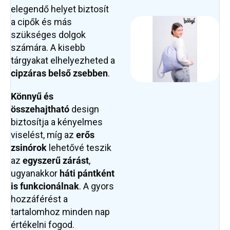
elegendő helyet biztosít
a cipők és más
szükséges dolgok
számára. A kisebb
tárgyakat elhelyezheted a
cipzáras belső zsebben
.
Könnyű és
összehajtható
design
biztosítja a kényelmes
viselést, míg az
erős
zsinórok
lehetővé teszik
az
egyszerű zárást
,
ugyanakkor
háti pántként
is funkcionálnak
. A gyors
hozzáférést a
tartalomhoz minden nap
értékelni fogod.