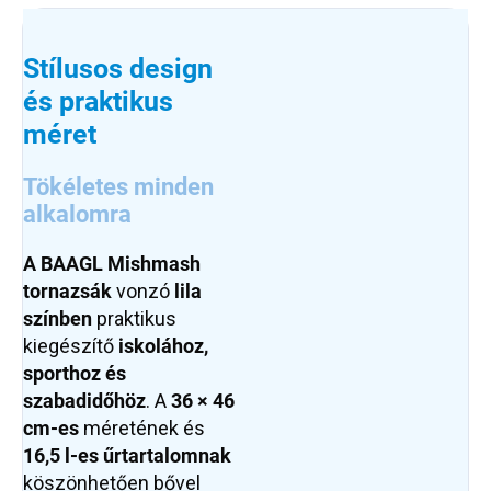
Stílusos design
és praktikus
méret
Tökéletes minden
alkalomra
A BAAGL Mishmash
tornazsák
vonzó
lila
színben
praktikus
kiegészítő
iskolához,
sporthoz és
szabadidőhöz
. A
36 × 46
cm-es
méretének és
16,5 l-es űrtartalomnak
köszönhetően bővel