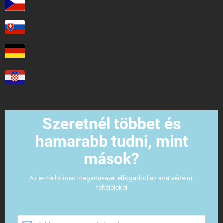
Szeretnél többet és
hamarabb tudni, mint
mások?
Az e-mail címed megadásával elfogadod az adatvédelmi
feltételeket