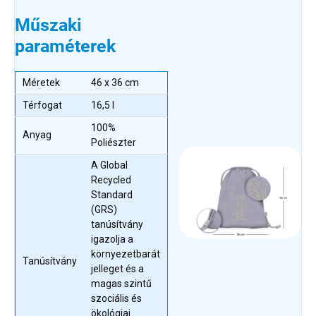
Műszaki
paraméterek
Méretek
46 x 36 cm
Térfogat
16,5 l
100%
Anyag
Poliészter
A Global
Recycled
Standard
(GRS)
tanúsítvány
igazolja a
környezetbarát
Tanúsítvány
jelleget és a
magas szintű
szociális és
ökológiai