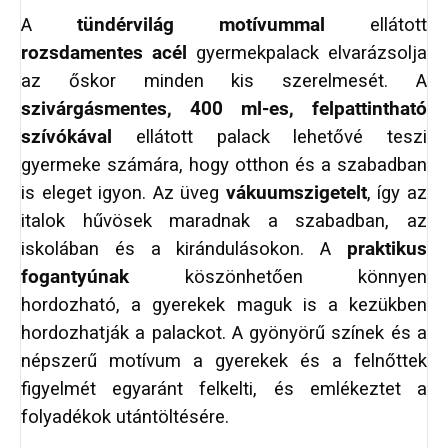
A
tündérvilág motívummal
ellátott
rozsdamentes acél
gyermekpalack elvarázsolja
az őskor minden kis szerelmesét. A
szivárgásmentes, 400 ml-es, felpattintható
szívókával
ellátott palack lehetővé teszi
gyermeke számára, hogy otthon és a szabadban
is eleget igyon. Az üveg
vákuumszigetelt
, így az
italok hűvösek maradnak a szabadban, az
iskolában és a kirándulásokon. A
praktikus
fogantyúnak
köszönhetően könnyen
hordozható, a gyerekek maguk is a kezükben
hordozhatják a palackot. A gyönyörű színek és a
népszerű motívum a gyerekek és a felnőttek
figyelmét egyaránt felkelti, és emlékeztet a
folyadékok utántöltésére.