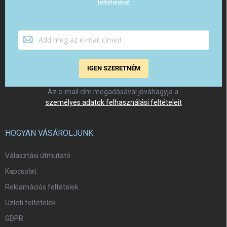
feltételeket
IGEN SZERETNÉM
Az e-mail cím megadásával jóváhagyja a
személyes adatok felhasználási feltételeit
HOGYAN VÁSÁROLJUNK
Választási útmutató
Kapcsolat
Reklamációs feltételek
Üzleti feltételek
GDPR