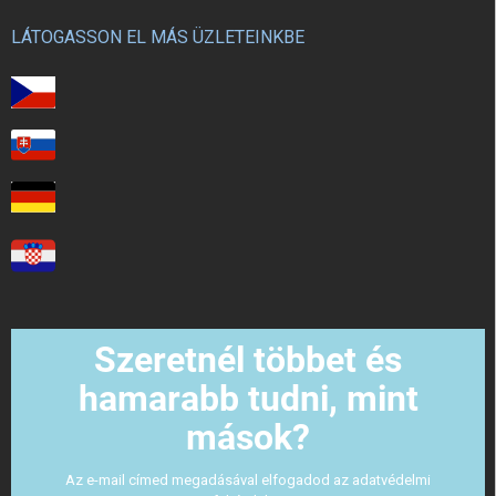
LÁTOGASSON EL MÁS ÜZLETEINKBE
Szeretnél többet és
hamarabb tudni, mint
mások?
Az e-mail címed megadásával elfogadod az adatvédelmi