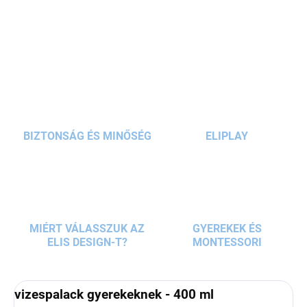
őslényrajongót elvarázsol. A
praktikus
RÉSZLETES INFORMÁCIÓ
fogantyúval
ellátott, vákuumszigetelt,
szivárgásmentes palack lehetővé teszi, hogy a
KÉRDÉS
gyerekek kéznél tartsák az italukat, és könnyedén
betarthassák a napi vízadagot. A
400 ml-es
palack
tündérvilág motívummal ideális otthonra,
iskolába és utazásra.
BIZTONSÁG ÉS MINŐSÉG
ELIPLAY
MIÉRT VÁLASSZUK AZ
GYEREKEK ÉS
ELIS DESIGN-T?
MONTESSORI
vizespalack gyerekeknek - 400 ml