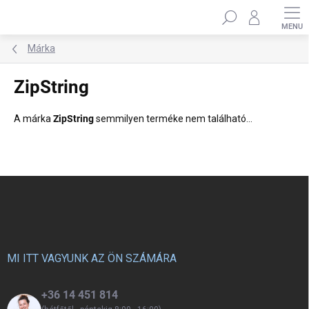
Ugrás
Keresés
a
fő
tartalomhoz
Márka
ZipString
A márka
ZipString
semmilyen terméke nem található...
L
á
b
l
é
c
MI ITT VAGYUNK AZ ÖN SZÁMÁRA
+36 14 451 814