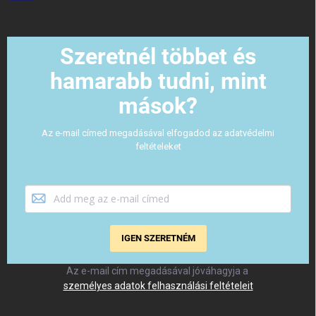
Szeretnél többet és
hamarabb tudni, mint
mások?
Az e-mail címed megadásával elfogadod az adatvédelmi
feltételeket
IGEN SZERETNÉM
Az e-mail cím megadásával jóváhagyja a
személyes adatok felhasználási feltételeit