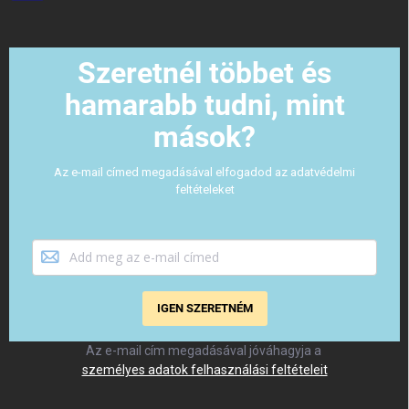
Szeretnél többet és
hamarabb tudni, mint
mások?
Az e-mail címed megadásával elfogadod az adatvédelmi
feltételeket
IGEN SZERETNÉM
Az e-mail cím megadásával jóváhagyja a
személyes adatok felhasználási feltételeit