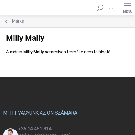
Ugrás
Keresés
a
fő
tartalomhoz
Márka
Milly Mally
A márka
Milly Mally
semmilyen terméke nem található...
L
á
b
l
é
c
MI ITT VAGYUNK AZ ÖN SZÁMÁRA
+36 14 451 814