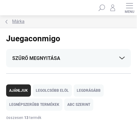
Ugrás
Keresés
a
fő
tartalomhoz
Márka
Juegaconmigo
SZŰRŐ MEGNYITÁSA
T
e
AJÁNLJUK
LEGOLCSÓBB ELÖL
LEGDRÁGÁBB
r
m
LEGNÉPSZERŰBB TERMÉKEK
ABC SZERINT
é
k
összesen
13
termék
e
T
k
e
r