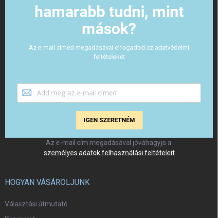
hamarabb tudni, mint
mások?
Az e-mail címed megadásával elfogadod az adatvédelmi
feltételeket
IGEN SZERETNÉM
Az e-mail cím megadásával jóváhagyja a
személyes adatok felhasználási feltételeit
HOGYAN VÁSÁROLJUNK
Választási útmutató