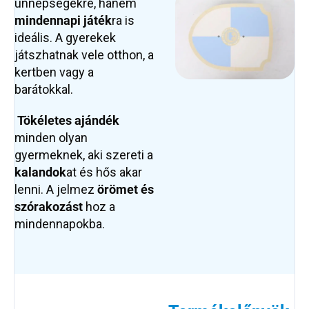
ünnepségekre, hanem
mindennapi játék
ra is
ideális. A gyerekek
játszhatnak vele otthon, a
kertben vagy a
barátokkal.
Tökéletes ajándék
minden olyan
gyermeknek, aki szereti a
kalandok
at és hős akar
lenni. A jelmez
örömet és
szórakozást
hoz a
mindennapokba.