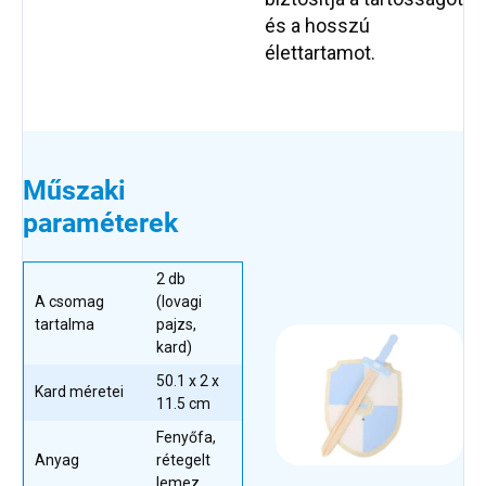
és a hosszú
élettartamot.
Műszaki
paraméterek
2 db
A csomag
(lovagi
tartalma
pajzs,
kard)
50.1 x 2 x
Kard méretei
11.5 cm
Fenyőfa,
Anyag
rétegelt
lemez