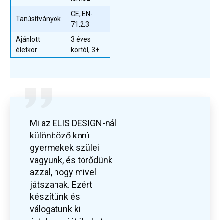
CE, EN-
Tanúsítványok
71,2,3
Ajánlott
3 éves
életkor
kortól, 3+
Mi az ELIS DESIGN-nál
különböző korú
gyermekek szülei
vagyunk, és törődünk
azzal, hogy mivel
játszanak. Ezért
készítünk és
válogatunk ki