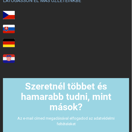
LÁTOGASSON EL MÁS ÜZLETEINKBE
Szeretnél többet és
hamarabb tudni, mint
mások?
Az e-mail címed megadásával elfogadod az adatvédelmi
feltételeket