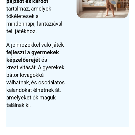
pajzsot és kardot
tartalmaz, amelyek
tökéletesek a
mindennapi, fantáziával
teli játékhoz.
A jelmezekkel való játék
fejleszti a gyermekek
képzelőerejét
és
kreativitását. A gyerekek
bátor lovagokká
válhatnak, és csodálatos
kalandokat élhetnek át,
amelyeket ők maguk
találnak ki.