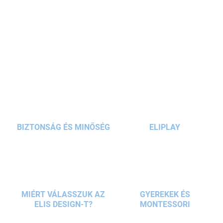
és kalandot kedvelő kis hősöknek. Tartalmaz egy fából készült
pajzsot
és
kardot
, ösztönzi a képzelőerőt, és tökéletes
farsangi
és tematikus partikra.
RÉSZLETES INFORMÁCIÓ
KÉRDÉS
BIZTONSÁG ÉS MINŐSÉG
ELIPLAY
MIÉRT VÁLASSZUK AZ
GYEREKEK ÉS
ELIS DESIGN-T?
MONTESSORI