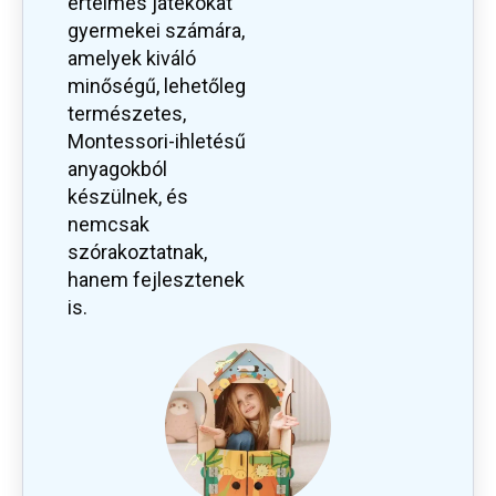
értelmes játékokat
gyermekei számára,
amelyek kiváló
minőségű, lehetőleg
természetes,
Montessori-ihletésű
anyagokból
készülnek, és
nemcsak
szórakoztatnak,
hanem fejlesztenek
is.