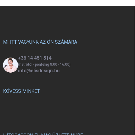
miniépítészet világába.
hanem gyönyörűen kiegészíti
L
minden gyerekszobát.
á
b
l
é
c
MI ITT VAGYUNK AZ ÖN SZÁMÁRA
+36 14 451 814
(hétfőtől - péntekig 8:00 - 16:00)
info@elisdesign.hu
KÖVESS MINKET