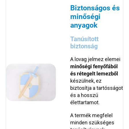
Biztonságos és
minőségi
anyagok
Tanúsított
biztonság
A lovag jelmez elemei
minőségi fenyőfából
és rétegelt lemezből
készülnek, ez
biztosítja a tartósságot
és a hosszú
élettartamot.
A termék megfelel
minden szükséges