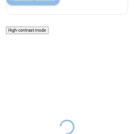
High-contrast mode
30% KEDVEZMÉNY A
30% KEDVEZMÉNY A
NYAR30 KÓDDAL
NYAR30 KÓDDAL
SALECODE:NYAR30:30:%
SALECODE:NYAR30:30:%
Gyermek
Kinetikus homok
hangszerkészlet
homokozóval és
dobozban - pasztell
formákkal
11 990 Ft
13 990 Ft
RAKTÁRON
RAKTÁRON