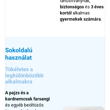
tanúsítványnak,
biztonságos
és
3 éves
kortól
alkalmas
gyermekek számára
.
Sokoldalú
használat
Tökéletes a
legkülönbözőbb
alkalmakra
A pajzs és a
kard
nemcsak farsangi
és egyéb beöltözős