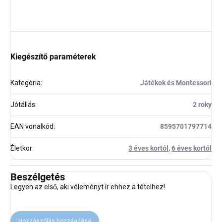
Kiegészítő paraméterek
Kategória
:
Játékok és Montessori
Jótállás
:
2 roky
EAN vonalkód
:
8595701797714
Életkor
:
3 éves kortól
,
6 éves kortól
Beszélgetés
Legyen az első, aki véleményt ír ehhez a tételhez!
Hozzászólás hozzáadása