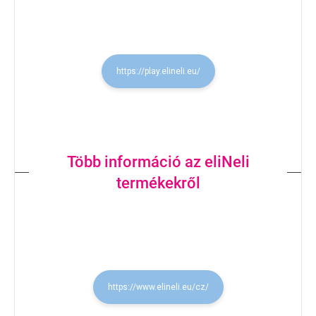
https://play.elineli.eu/
Több információ az eliNeli
termékekről
https://www.elineli.eu/cz/