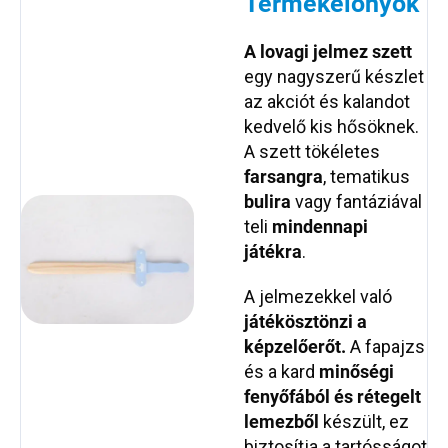
Termékelőnyök
A lovagi jelmez szett
egy nagyszerű készlet
az akciót és kalandot
kedvelő kis hősöknek.
A szett tökéletes
farsangra
, tematikus
bulira
vagy fantáziával
teli
mindennapi
játékra
.
A jelmezekkel való
játék
ösztönzi a
képzelőerőt.
A fapajzs
és a kard
minőségi
fenyőfából és rétegelt
lemezből
készült, ez
biztosítja a tartósságot