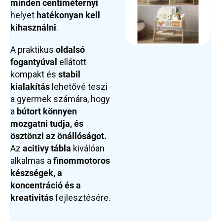
minden centiméternyi
helyet
hatékonyan kell
kihasználni
.
A praktikus
oldalsó
fogantyúval
ellátott
kompakt és
stabil
kialakítás
lehetővé teszi
a gyermek számára, hogy
a
bútort könnyen
mozgatni tudja, és
ösztönzi az önállóságot.
Az
acitivy tábla
kiválóan
alkalmas a
finommotoros
készségek, a
koncentráció és a
kreativitás
fejlesztésére.