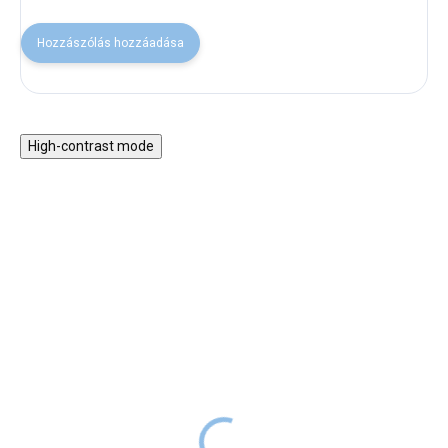
Hozzászólás hozzáadása
High-contrast mode
VISSZA A SULIBA
VISSZA A SULIBA
Az élet körforgása -
Gyermek asztali lámpa
puzzle gyerekeknek
fényerőszabályzóval -
fehér
3 990 Ft
RAKTÁRON