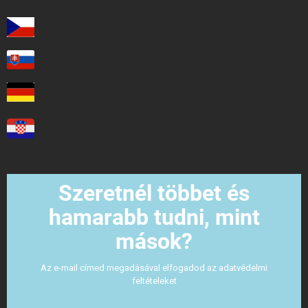
Szeretnél többet és
hamarabb tudni, mint
mások?
Az e-mail címed megadásával elfogadod az adatvédelmi
feltételeket