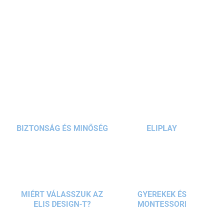
multifunkciós bútor nyírfából készült rétegelt
lemezből
, amely
könyvespolcként
, kis székként
és éjjeliszekrényként is használható
. A fa
RÉSZLETES INFORMÁCIÓ
könyvespolc támogatja a
gyermek önállóságát
,
és tökéletesen illeszkedik
kisebb terekbe
.
KÉRDÉS
BIZTONSÁG ÉS MINŐSÉG
ELIPLAY
MIÉRT VÁLASSZUK AZ
GYEREKEK ÉS
ELIS DESIGN-T?
MONTESSORI