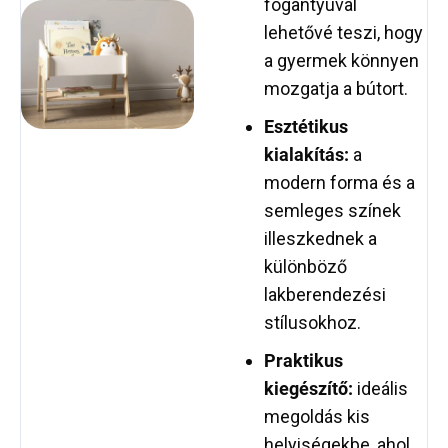
fogantyúval
lehetővé teszi, hogy
a gyermek könnyen
mozgatja a bútort.
Esztétikus
kialakítás:
a
modern forma és a
semleges színek
illeszkednek a
különböző
lakberendezési
stílusokhoz.
Praktikus
kiegészítő:
ideális
megoldás kis
helyiségekbe, ahol