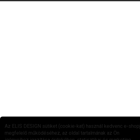
Az ELIS DESIGN sütiket (cookie-kat) használ kedvenc e-shop
megfelelő működéséhez, az oldal tartalmának az Ön
igényeihez igazítása érdekében, statisztikai és marketing