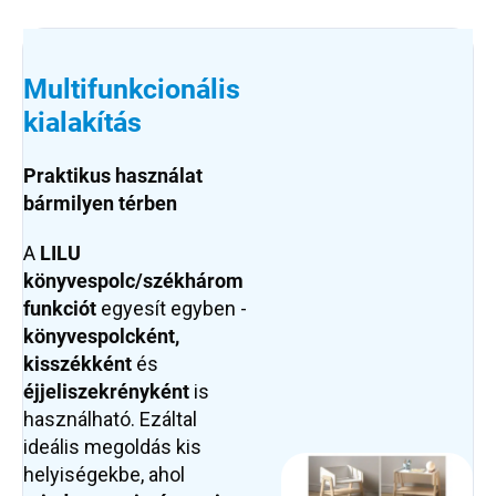
Multifunkcionális
kialakítás
Praktikus használat
bármilyen térben
A
LILU
könyvespolc/szék
három
funkciót
egyesít egyben -
könyvespolcként,
kisszékként
és
éjjeliszekrényként
is
használható. Ezáltal
ideális megoldás kis
helyiségekbe, ahol