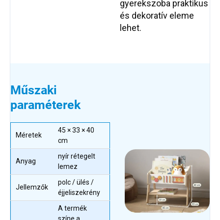
gyerekszoba praktikus
és dekoratív eleme
lehet.
Műszaki
paraméterek
45 × 33 × 40
Méretek
cm
nyír rétegelt
Anyag
lemez
polc / ülés /
Jellemzők
éjjeliszekrény
A termék
színe a