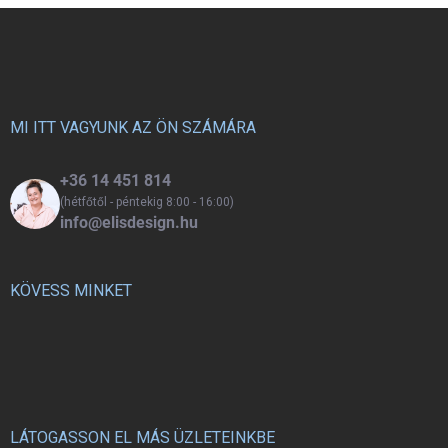
kincsek elrejtésére, valamint
elrejtésére, de akár játékházként
L
játszóházként is. Kétoldalú
is használható. Kétoldalas
á
kialakításának köszönhetően ez
kialakításának köszönhetően a
b
a gyerekkönyvespolc valóban
felhasználási lehetőségek
l
sokoldalúan használható.
igazán sokrétűek.
é
c
MI ITT VAGYUNK AZ ÖN SZÁMÁRA
+36 14 451 814
(hétfőtől - péntekig 8:00 - 16:00)
info@elisdesign.hu
KÖVESS MINKET
LÁTOGASSON EL MÁS ÜZLETEINKBE