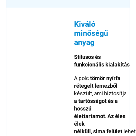
Kiváló
minőségű
anyag
Stílusos és
funkcionális kialakítás
A polc
tömör nyírfa
rétegelt lemezből
készült, ami biztosítja
a tartósságot és a
hosszú
élettartamot
.
Az éles
élek
nélküli,
sima
felület
lehe