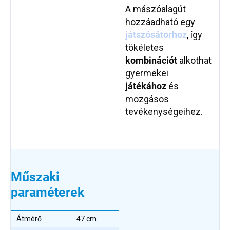
A mászóalagút
hozzáadható egy
játszósátorhoz
, így
tökéletes
kombinációt
alkothat
gyermekei
játékához
és
mozgásos
tevékenységeihez.
Műszaki
paraméterek
Átmérő
47 cm