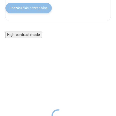
Hozzászólás hozzáadása
High-contrast mode
30% KEDVEZMÉNY A
30% KEDVEZMÉNY A
NYAR30 KÓDDAL
NYAR30 KÓDDAL
SALECODE:NYAR30:30:%
SALECODE:NYAR30:30:%
Moomin játék étkészlet
Fa amőba - állatok
15 990 Ft
5 990 Ft
RAKTÁRON
RAKTÁRON