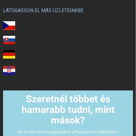
LÁTOGASSON EL MÁS ÜZLETEINKBE
Szeretnél többet és
hamarabb tudni, mint
mások?
Az e-mail címed megadásával elfogadod az adatvédelmi