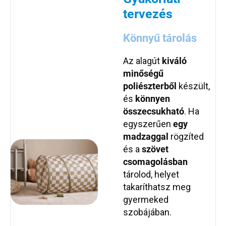
tervezés
Könnyű tárolás
Az alagút
kiváló
minőségű
poliészterből
készült,
és
könnyen
összecsukható
. Ha
egyszerűen
egy
madzaggal
rögzíted
és a
szövet
csomagolásban
tárolod, helyet
takaríthatsz meg
gyermeked
szobájában.