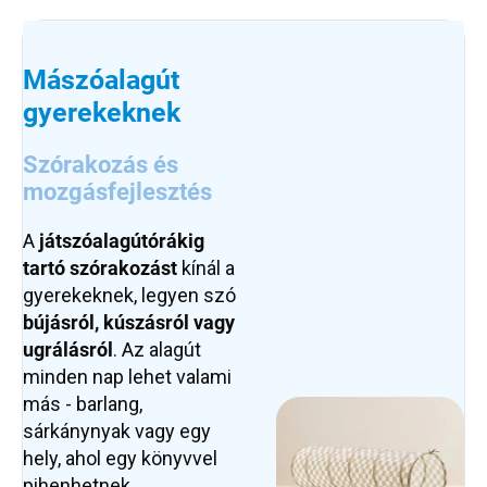
Mászóalagút
gyerekeknek
Szórakozás és
mozgásfejlesztés
A
játszóalagút
órákig
tartó szórakozást
kínál a
gyerekeknek, legyen szó
bújásról, kúszásról vagy
ugrálásról
. Az alagút
minden nap lehet valami
más - barlang,
sárkánynyak vagy egy
hely, ahol egy könyvvel
pihenhetnek.