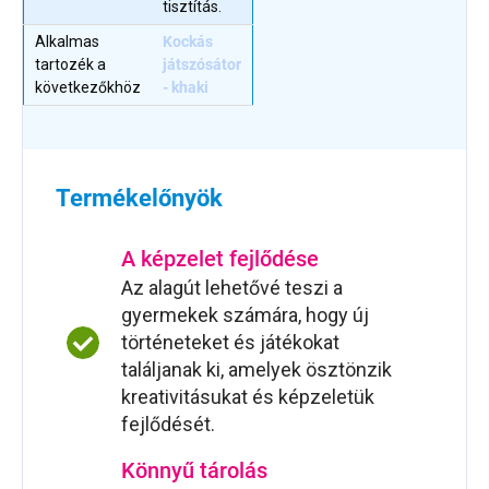
tisztítás.
Alkalmas
Kockás
tartozék a
játszósátor
következőkhöz
- khaki
Termékelőnyök
A képzelet fejlődése
Az alagút lehetővé teszi a
gyermekek számára, hogy új
történeteket és játékokat
találjanak ki, amelyek ösztönzik
kreativitásukat és képzeletük
fejlődését.
Könnyű tárolás