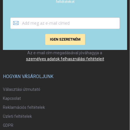
feltételeket
IGEN SZERETNÉM
Az e-mail cím megadásával jóváhagyja a
személyes adatok felhasználási feltételeit
HOGYAN VÁSÁROLJUNK
Választási útmutató
Kapcsolat
Reklamációs feltételek
Üzleti feltételek
GDPR