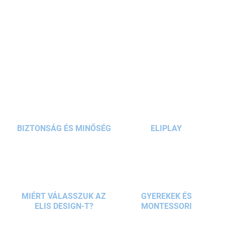
motoros készségek
és a képzelőerő
fejlesztéséhez
. A
18
hónapos és annál idősebb
gyermekek sporttevékenységek
során gyakorolhatják
motorikus
képességeiket. Az alagút
RÉSZLETES INFORMÁCIÓ
könnyen
összecsukható
és tárolható.
KÉRDÉS
BIZTONSÁG ÉS MINŐSÉG
ELIPLAY
MIÉRT VÁLASSZUK AZ
GYEREKEK ÉS
ELIS DESIGN-T?
MONTESSORI