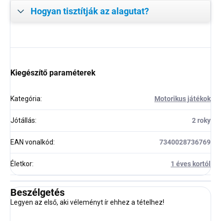
Hogyan tisztítják az alagutat?
Kiegészítő paraméterek
Kategória
:
Motorikus játékok
Jótállás
:
2 roky
EAN vonalkód
:
7340028736769
Életkor
:
1 éves kortól
Beszélgetés
Legyen az első, aki véleményt ír ehhez a tételhez!