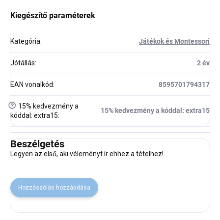
Kiegészítő paraméterek
Kategória
:
Játékok és Montessori
Jótállás
:
2 év
EAN vonalkód
:
8595701794317
?
15% kedvezmény a
15% kedvezmény a kóddal: extra15
kóddal: extra15
:
Beszélgetés
Legyen az első, aki véleményt ír ehhez a tételhez!
Hozzászólás hozzáadása