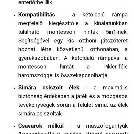
enteriőrbe illik.
Kompatibilitás
- a kétoldalú rámpa
megfelelő kiegészítője a kínálatunkban
található montessori hinták 5in1-nek.
Segítségével egy kis otthoni játszóteret
hozhat létre közvetlenül otthonában, a
gyerekszobában. A kétoldalú rámpával a
montessori hintát a Pikler-féle
háromszöggel is összekapcsolhatja.
Simára csiszolt élek
- a maximális
biztonság érdekében a játék és a mozgásos
tevékenységek során a felület sima, az élek
simára csiszoltak.
Csavarok nélkül
- a mászófogantyúk