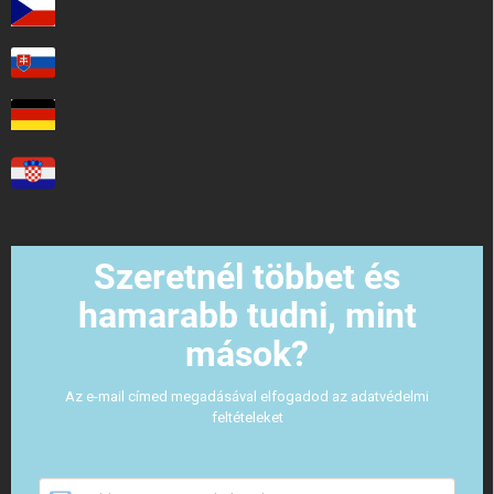
Szeretnél többet és
hamarabb tudni, mint
mások?
Az e-mail címed megadásával elfogadod az adatvédelmi
feltételeket