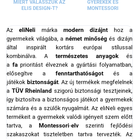
MIÉRT VÁLASSZUK AZ
GYEREKEK ÉS
ELIS DESIGN-T?
MONTESSORI
Az
eliNeli
márka
modern dizájnt
hoz a
gyermekek világába, a
német minőség
és dizájn
által inspirált kortárs európai stílussal
kombinálva. A
természetes anyagok
és
a
fa
prioritást élveznek a gyártási folyamatban,
elősegítve a
fenntarthatóságot
és a
játékok
biztonságát
. Az új termékek megfelelnek
a
TÜV Rheinland
szigorú biztonsági tesztjeinek,
így biztosítva a biztonságos játékot a gyermekek
számára és a szülők nyugalmát. Az eliNeli egyes
termékeit a gyermekek valódi igényeit szem előtt
tartva, a
Montessori
-
elv
szerinti fejlődési
szakaszokat tiszteletben tartva tervezték. Az