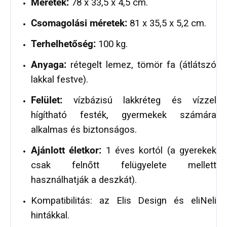
Méretek:
78 x 33,5 x 4,5 cm.
Csomagolási méretek:
81 x 35,5 x 5,2 cm.
Terhelhetőség:
100 kg.
Anyaga:
rétegelt lemez, tömör fa (átlátszó
lakkal festve).
Felület:
vízbázisú lakkréteg és vízzel
hígítható festék, gyermekek számára
alkalmas és biztonságos.
Ajánlott életkor:
1 éves kortól (a gyerekek
csak felnőtt felügyelete mellett
használhatják a deszkát).
Kompatibilitás: az Elis Design és eliNeli
hintákkal.