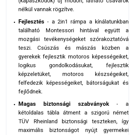
(kapaszkodók) új módon, látható csavarok
nélkül vannak rögzítve.
Fejlesztés
- a 2in1 rámpa a kínálatunkban
található Montessori hintával együtt a
mozgási tevékenységeket szórakoztatóvá
teszi. Csúszás és mászás közben a
gyerekek fejlesztik motoros képességeiket,
logikus gondolkodásukat, fejlesztik
képzeletüket, motoros készségeiket,
felfedezik képességeiket, bátorságukat és
fejlődnek.
Magas biztonsági szabványok
- a
kétoldalas tábla átment a szigorú német
TÜV Rheinland biztonsági teszteken, így
maximális biztonságot nyújt gyermekei