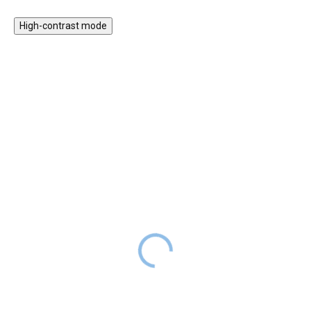
High-contrast mode
30% KEDVEZMÉNY A
30% KEDVEZMÉNY A
NYAR30 KÓDDAL
NYAR30 KÓDDAL
SALECODE:NYAR30:30:%
SALECODE:NYAR30:30:%
Párna elasztánnal a
Fa amőba - állatok
Montessori 100 cm max
5 990 Ft
RAKTÁRON
hintához
13 990 Ft
RAKTÁRON
A kedvezményes ár
4193 Ft
, kód:
NYAR30
A kedvezményes ár
A fából készült amőba játék új
9793 Ft
, kód:
NYAR30
dizájnban, kutya és macska