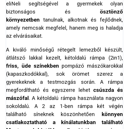
eliNeli segítségével a gyermekek olyan
biztonságos és
ösztönző
környezetben
tanulnak, alkotnak és fejlődnek,
amely nemcsak megfelel, hanem meg is haladja
az elvárásaikat.
A kiváló minőségű rétegelt lemezből készült,
átlátszó lakkal kezelt, kétoldalú rámpa (2in1),
friss, üde színekben
pompázó mászókarokkal
(kapaszkodókkal), sok örömet szerez a
gyerekeknek a testmozgás során. A rámpa
megfordítható és egyszerre lehet
csúszda és
mászófal
. A kétoldalú rámpa használata nagyon
sokoldalú. A 2 az 1-ben rámpa két végén
található síneknek köszönhetően
könnyen
csatlakoztatható a kínálatunkban található