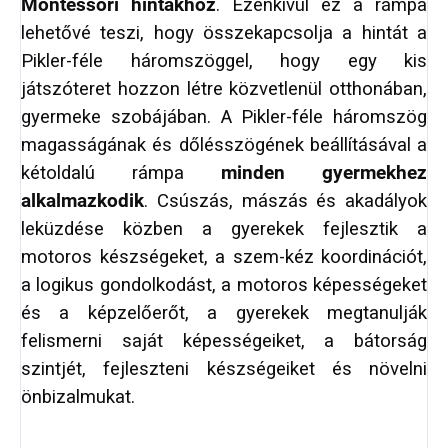
Montessori hintákhoz
. Ezenkívül ez a rámpa
lehetővé teszi, hogy összekapcsolja a hintát a
Pikler-féle háromszöggel, hogy egy kis
játszóteret hozzon létre közvetlenül otthonában,
gyermeke szobájában. A Pikler-féle háromszög
magasságának és dőlésszögének beállításával a
kétoldalú rámpa
minden gyermekhez
alkalmazkodik
. Csúszás, mászás és akadályok
leküzdése közben a gyerekek fejlesztik a
motoros készségeket, a szem-kéz koordinációt,
a logikus gondolkodást, a motoros képességeket
és a képzelőerőt, a gyerekek megtanulják
felismerni saját képességeiket, a bátorság
szintjét, fejleszteni készségeiket és növelni
önbizalmukat.