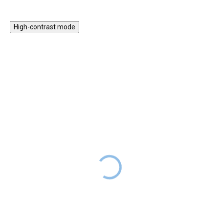
viseljék a zsákot.
gondolkodást, a térbeli
képzelőerőt, türelmet és
koncentrációt tanulnak.
High-contrast mode
Világűr - KIDYDRAW
Téglaépítő készlet –
MINI rajz tablet
habarcs, 250 g
9 490 Ft
4 990 Ft
RAKTÁRON
RAKTÁRON
Az űr témájú rajztablet ideális
A valódi mini téglákkal
társ a kis felfedezőknek. A
használható habarcs élethű
gyerekek otthon, utazás közben,
megjelenést ad minden