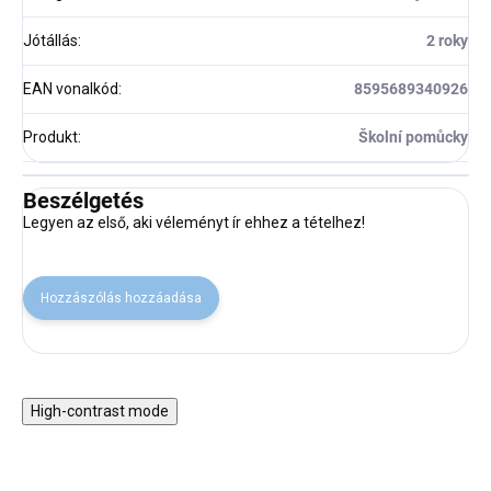
Jótállás
:
2 roky
EAN vonalkód
:
8595689340926
Produkt
:
Školní pomůcky
Beszélgetés
Legyen az első, aki véleményt ír ehhez a tételhez!
Hozzászólás hozzáadása
High-contrast mode