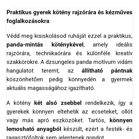
Praktikus gyerek kötény rajzórára és kézműves
foglalkozásokra
Védd meg kisiskolásod ruháját ezzel a praktikus,
panda‑mintás köténykével
, amely ideális
rajzórára, technikaórára és különféle kreatív
szakkörökre. A dzsungeles panda motívum vidám
hangulatot teremt, az
állítható pántnak
köszönhetően pedig könnyedén a gyermek
aktuális magasságához igazítható.
A kötény
két alsó zsebbel
rendelkezik, így a
gyerekek könnyen eltehetik az ecseteket, ollót
vagy más apró eszközöket. Tartós,
könnyen
lemosható anyagból
készült, ezért a festék- és
ragasztófoltok sem jelentenek gondot.