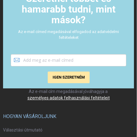
hamarabb tudni, mint
mások?
Az e-mail címed megadásával elfogadod az adatvédelmi
feltételeket
IGEN SZERETNÉM
Az e-mail cím megadásával jóváhagyja a
személyes adatok felhasználási feltételeit
HOGYAN VÁSÁROLJUNK
Választási útmutató