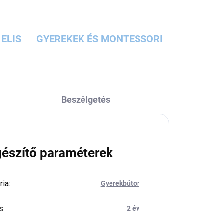
ELIS
GYEREKEK ÉS MONTESSORI
Beszélgetés
gészítő paraméterek
ria
:
Gyerekbútor
s
:
2 év