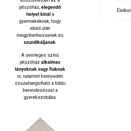
köszönhetően ez a
játszóház,
elegendő
Életkor
helyet kínál
a
gyermekeknek, hogy
ebéd után
megpihenhessenek és
szundikáljanak
.
A semleges színű
játszóház
alkalmas
lányoknak vagy fiúknak
is, valamint könnyedén
összehangolható a többi
berendezéssel a
gyerekszobába.