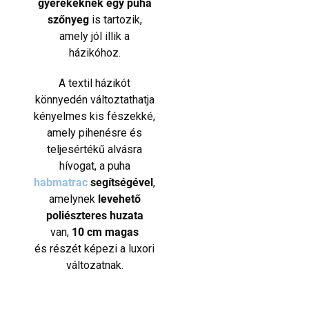
gyerekeknek egy puha
szőnyeg
is tartozik,
amely jól illik a
házikóhoz.
A textil házikót
könnyedén változtathatja
kényelmes kis fészekké,
amely pihenésre és
teljesértékű alvásra
hívogat, a puha
habmatrac
segítségével
,
amelynek
levehető
poliészteres huzata
van,
10 cm magas
és részét képezi a luxori
változatnak.