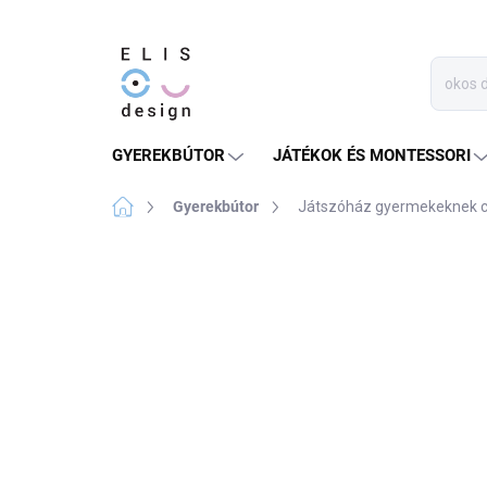
Ugrás
a
fő
tartalomhoz
GYEREKBÚTOR
JÁTÉKOK ÉS MONTESSORI
Kezdőlap
Gyerekbútor
Játszóház gyermekeknek csi
Nincs értékelés
Ugrás az értékeléshe
ÉRTÉKESÍTÉS VÉGET
ÉRT