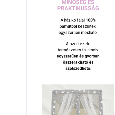
MINŐSÉG ÉS
PRAKTIKUSSÁG
A házikó falai
100%
pamutból
készültek,
egyszerűen mosható.
A szerkezete
természetes fa, amely
egyszerűen és gyorsan
összerakható és
szétszedhető
.