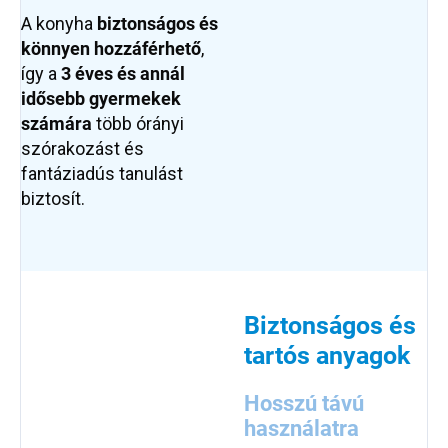
A konyha
biztonságos és
könnyen hozzáférhető
,
így a
3 éves és annál
idősebb gyermekek
számára
több órányi
szórakozást és
fantáziadús tanulást
biztosít.
Biztonságos és
tartós anyagok
Hosszú távú
használatra