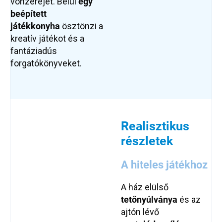
vonzerejét. Belül
egy
beépített
játékkonyha
ösztönzi a
kreatív játékot és a
fantáziadús
forgatókönyveket.
Realisztikus
részletek
A hiteles játékhoz
A ház elülső
tetőnyúlványa
és az
ajtón lévő