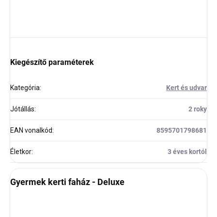
Kiegészítő paraméterek
Kategória
:
Kert és udvar
Jótállás
:
2 roky
EAN vonalkód
:
8595701798681
Életkor
:
3 éves kortól
Gyermek kerti faház - Deluxe