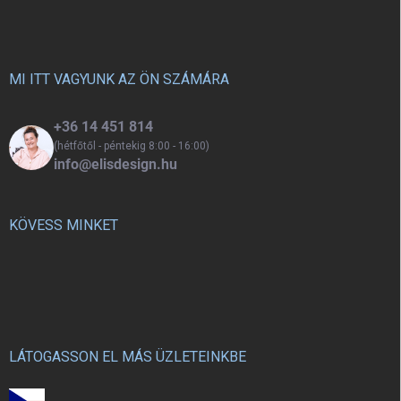
á
b
l
é
c
MI ITT VAGYUNK AZ ÖN SZÁMÁRA
+36 14 451 814
(hétfőtől - péntekig 8:00 - 16:00)
info@elisdesign.hu
KÖVESS MINKET
LÁTOGASSON EL MÁS ÜZLETEINKBE