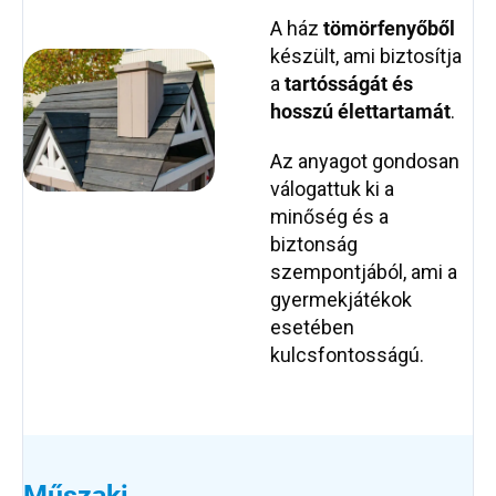
A ház
tömör
fenyőből
készült, ami biztosítja
a
tartósságát és
hosszú élettartamát
.
Az anyagot gondosan
válogattuk ki a
minőség és a
biztonság
szempontjából, ami a
gyermekjátékok
esetében
kulcsfontosságú.
Műszaki