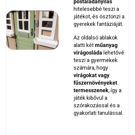
postaládanyílás
hitelesebbé teszi a
játékot, és ösztönzi a
gyerekek fantáziáját.
Az oldalsó ablakok
alatti két
műanyag
virágosláda
lehetővé
teszi a gyermekek
számára, hogy
virágokat vagy
fűszernövényeket
termesszenek
, így a
játék kibővül a
szórakozással és a
gyakorlati tanulással.