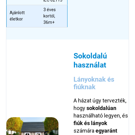
IEC 62115
3 éves
Ajánlott
kortól,
életkor
36m+
Sokoldalú
használat
Lányoknak és
fiúknak
A házat úgy tervezték,
hogy
sokoldalúan
használható legyen, és
fiúk és lányok
számára
egyaránt