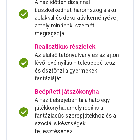
A ház időtlen dizájnnal
büszkélkedhet, háromszög alakú
ablakkal és dekoratív kéményével,
amely mindenki szemét
megragadja.
Realisztikus részletek
Az elülső tetőnyúlvány és az ajtón
lévő levélnyílás hitelesebbé teszi
és ösztönzi a gyermekek
fantáziáját.
Beépített játszókonyha
A ház belsejében található egy
játékkonyha, amely ideális a
fantáziadús szerepjátékhoz és a
szociális készségek
fejlesztéséhez.