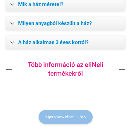
Mik a ház méretei?
Milyen anyagból készült a ház?
A ház alkalmas 3 éves kortól?
Több információ az eliNeli
termékekről
https://www.elineli.eu/cz/