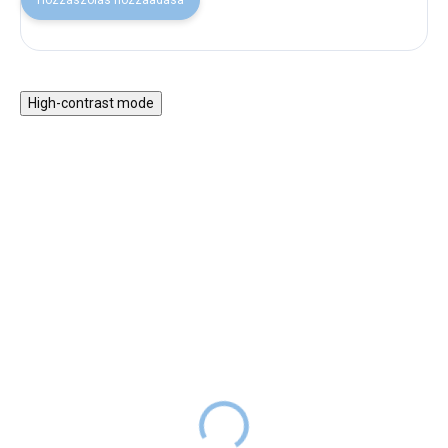
High-contrast mode
KI A SZABADBA!
30% KEDVEZMÉNY A
NYAR30 KÓDDAL
SALECODE:NYAR30:30:%
Műanyag golyópálya a
Tapogass és találj játék
fürdőkádba
zsákban - Farm
4 990 Ft
6 990 Ft
5 990 Ft
RAKTÁRON
RAKTÁRON
A műanyag golyópálya, amelyet