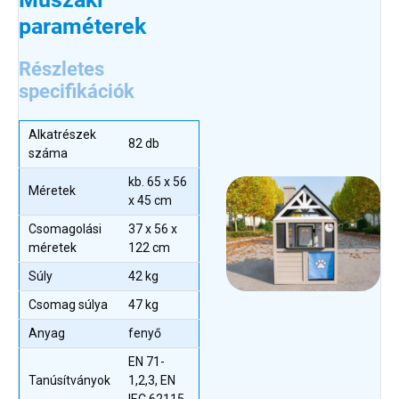
paraméterek
Részletes
specifikációk
Alkatrészek
82 db
száma
kb. 65 x 56
Méretek
x 45 cm
Csomagolási
37 x 56 x
méretek
122 cm
Súly
42 kg
Csomag súlya
47 kg
Anyag
fenyő
EN 71-
Tanúsítványok
1,2,3, EN