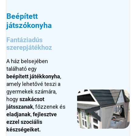
Beépített
játszókonyha
Fantáziadús
szerepjátékhoz
A ház belsejében
található egy
beépített
játékkonyha
,
amely lehetővé teszi a
gyermekek számára,
hogy
szakácsot
játsszanak
, főzzenek és
eladjanak
,
fejlesztve
ezzel szociális
készségeiket.