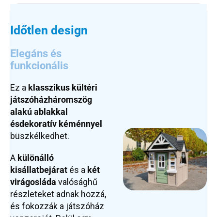
Időtlen design
Elegáns és
funkcionális
Ez a
klasszikus kültéri
játszóház
háromszög
alakú ablakkal
és
dekoratív kéménnyel
büszkélkedhet.
A
különálló
kisállatbejárat
és a
két
virágosláda
valósághű
részleteket adnak hozzá,
és fokozzák a játszóház