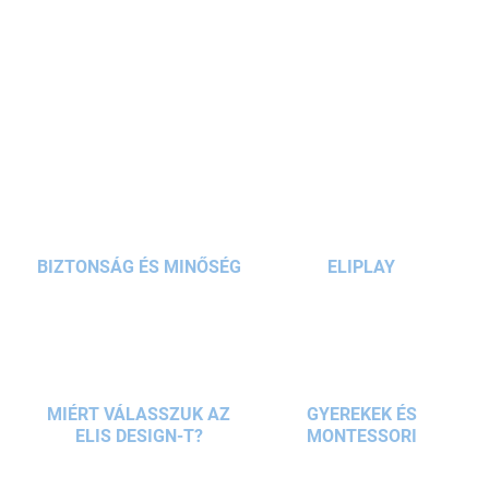
különleges kémény részletekkel és beépített
játékkonyhával
valósághű részleteket kínál, és fantáziadús
szerepjátékra
ösztönzi a gyermekeket
.
RÉSZLETES INFORMÁCIÓ
KÉRDÉS
BIZTONSÁG ÉS MINŐSÉG
ELIPLAY
MIÉRT VÁLASSZUK AZ
GYEREKEK ÉS
ELIS DESIGN-T?
MONTESSORI