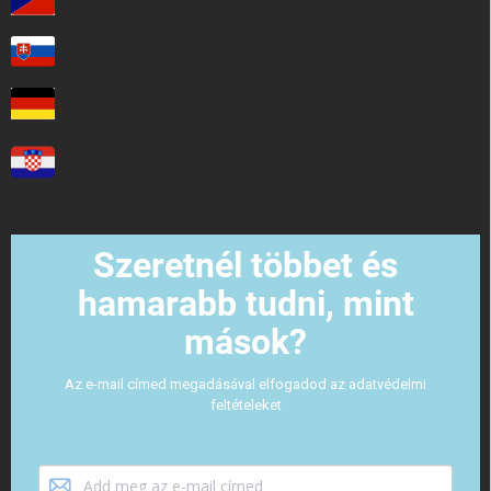
Szeretnél többet és
hamarabb tudni, mint
mások?
Az e-mail címed megadásával elfogadod az adatvédelmi
feltételeket