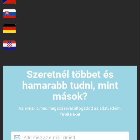
Szeretnél többet és
hamarabb tudni, mint
mások?
Az e-mail címed megadásával elfogadod az adatvédelmi
feltételeket