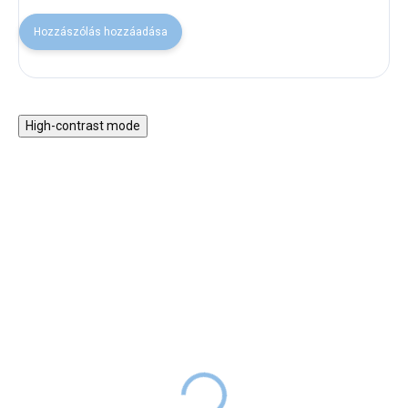
Hozzászólás hozzáadása
High-contrast mode
Fa Montessori 5 az 1-
Motorikus asztal vonattal
ben hinta 2 az 1-ben
és játékokkal
rámpával - pasztell szett
34 990 Ft
RAKTÁRON