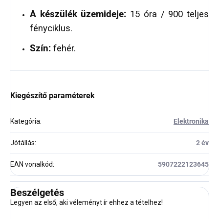
A készülék üzemideje:
15 óra / 900 teljes
fényciklus.
Szín:
fehér.
Kiegészítő paraméterek
Kategória
:
Elektronika
Jótállás
:
2 év
EAN vonalkód
:
5907222123645
Beszélgetés
Legyen az első, aki véleményt ír ehhez a tételhez!