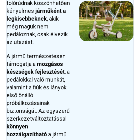
tolórúdnak köszönhetően
kényelmes
járműként a
legkisebbeknek
, akik
még maguk nem
pedáloznak, csak élvezik
az utazást.
A jármű természetesen
támogatja a
mozgásos
készségek fejlesztését
, a
pedálokkal való munkát,
valamint a fiúk és lányok
első önálló
próbálkozásainak
biztonságát. Az egyszerű
szerkezetváltoztatással
könnyen
hozzáigazítható
a jármű