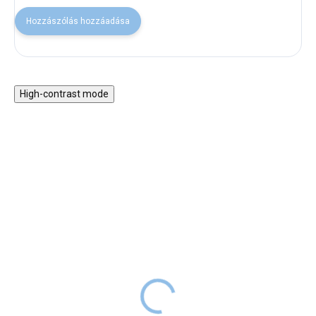
Hozzászólás hozzáadása
High-contrast mode
KI A SZABADBA!
Szeletelhető élelmiszer +
Gyerek kerékpáros
zöldség + gyümölcs 3 az
készlet
1-ben doboz
16 990 Ft
RAKTÁRON