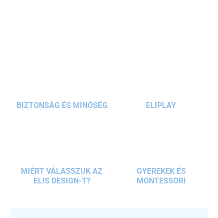
futóbringa, egyensúlyozó kerékpár vagy "babajárgány"
(vezetőrúd használata esetén). Ideális
18 hónapos
kortól, és
RÉSZLETES INFORMÁCIÓ
elősegíti a
durva motorikus készségek
fejlődését.
KÉRDÉS
BIZTONSÁG ÉS MINŐSÉG
ELIPLAY
MIÉRT VÁLASSZUK AZ
GYEREKEK ÉS
ELIS DESIGN-T?
MONTESSORI