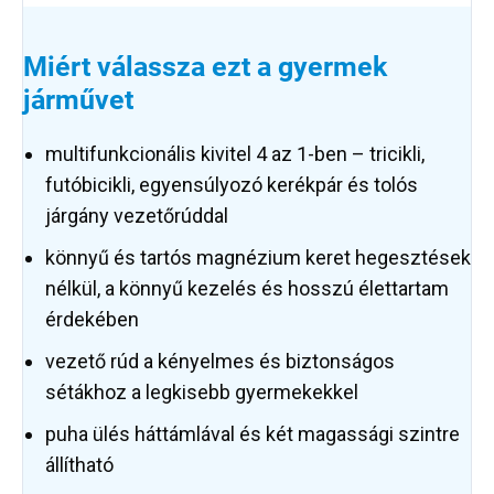
Miért válassza ezt a gyermek
járművet
multifunkcionális kivitel 4 az 1-ben – tricikli,
futóbicikli, egyensúlyozó kerékpár és tolós
járgány vezetőrúddal
könnyű és tartós magnézium keret hegesztések
nélkül, a könnyű kezelés és hosszú élettartam
érdekében
vezető rúd a kényelmes és biztonságos
sétákhoz a legkisebb gyermekekkel
puha ülés háttámlával és két magassági szintre
állítható