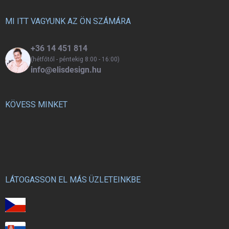
é
c
MI ITT VAGYUNK AZ ÖN SZÁMÁRA
+36 14 451 814
(hétfőtől - péntekig 8:00 - 16:00)
info@elisdesign.hu
KÖVESS MINKET
LÁTOGASSON EL MÁS ÜZLETEINKBE