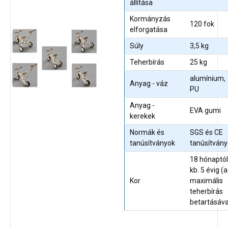
állítása
Kormányzás
120 fok
elforgatása
Súly
3,5 kg
Teherbírás
25 kg
alumínium,
Anyag - váz
PU
Anyag -
EVA gumi
kerekek
Normák és
SGS és CE
tanúsítványok
tanúsítván
18 hónaptól
kb. 5 évig (a
Kor
maximális
teherbírás
betartásáva