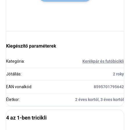
Kiegészítő paraméterek
Kategória
:
Kerékpár és futóbicikli
Jótállás
:
2 roky
EAN vonalkód
:
8595701795642
Életkor
:
2 éves kortól, 3 éves kortól
4 az 1-ben tricikli