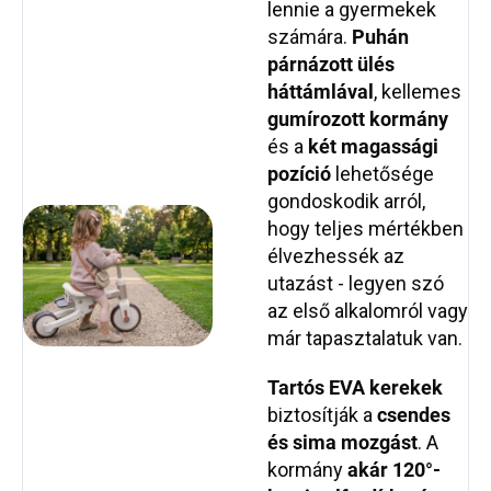
lennie a gyermekek
számára.
Puhán
párnázott ülés
háttámlával
, kellemes
gumírozott kormány
és a
két magassági
pozíció
lehetősége
gondoskodik arról,
hogy teljes mértékben
élvezhessék az
utazást - legyen szó
az első alkalomról vagy
már tapasztalatuk van.
Tartós EVA kerekek
biztosítják a
csendes
és sima mozgást
. A
kormány
akár 120°-