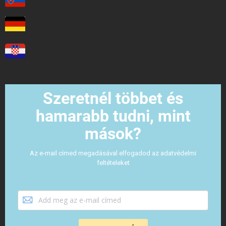
Szeretnél többet és
hamarabb tudni, mint
mások?
Az e-mail címed megadásával elfogadod az adatvédelmi
feltételeket