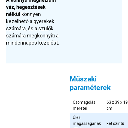
váz,
hegesztések
nélkül
könnyen
kezelhető a gyerekek
számára, és a szülők
számára megkönnyíti a
mindennapos kezelést.
Műszaki
paraméterek
Csomagolás
63 x 39 x 19
méretei
cm
Ülés
magasságának
két szintű