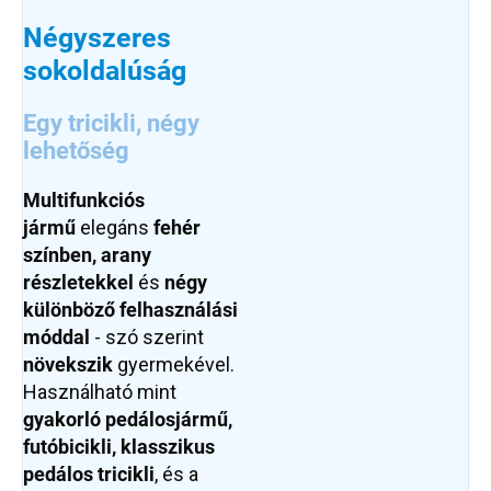
Négyszeres
sokoldalúság
Egy tricikli, négy
lehetőség
Multifunkciós
jármű
elegáns
fehér
színben, arany
részletekkel
és
négy
különböző felhasználási
móddal
- szó szerint
növekszik
gyermekével.
Használható mint
gyakorló pedálos
jármű,
futóbicikli, klasszikus
pedálos tricikli
, és a