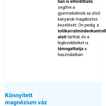
ban is elfordítható
,
segítve a
gyermekeknek az első
kanyarok magabiztos
kezelését. Ön pedig a
tolókarral
minden
kontroll
alatt
tarthat, és a
legkisebbeket is
támogathatja
a
használatban.
Könnyített
magnézium váz