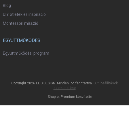
Blog
DIY ötletek és inspiráció
Montessori misszió
EGYÜTTMŰKÖDÉS
Együttműködési program
Copyright 2026
ELIS DESIGN
. Minden jog fenntartva.
Süti beállítások
szerkesztése
Shoptet Premium készítette