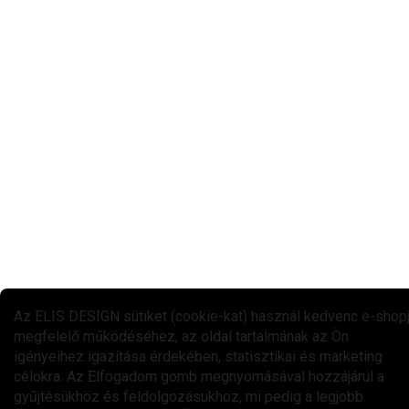
Az ELIS DESIGN sütiket (cookie-kat) használ kedvenc e-shop
megfelelő működéséhez, az oldal tartalmának az Ön
igényeihez igazítása érdekében, statisztikai és marketing
célokra. Az Elfogadom gomb megnyomásával hozzájárul a
gyűjtésükhöz és feldolgozásukhoz, mi pedig a legjobb