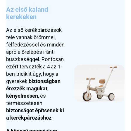
Az első kaland
kerekeken
Az első kerékpározások
tele vannak örömmel,
felfedezéssel és minden
apró előrelépés iránti
büszkeséggel. Pontosan
ezért tervezték a 4 az 1-
ben triciklit úgy, hogy a
gyerekek
biztonságban
érezzék magukat
,
kényelmesen
, és
természetesen
biztonságot építsenek ki
a kerékpározáshoz
.
A könnyű magnézium