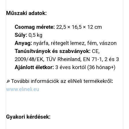
Műszaki adatok:
Csomag mérete:
22,5 × 16,5 × 12 cm
Súly:
0,5 kg
Anyag:
nyárfa, rétegelt lemez, fém, vászon
Tanúsítványok és szabványok:
CE,
2009/48/EK, TÜV Rheinland, EN 71-1, 2 és 3
Ajánlott életkor:
3 éves kortól (36 hónap+)
További információk az eliNeli termékekről
:
🔎
www.elineli.eu
Gyakori kérdések: