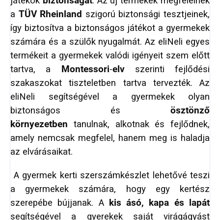
játékok
biztonságát
. Az új termékek megfelelnek
a
TÜV Rheinland
szigorú biztonsági tesztjeinek,
így biztosítva a biztonságos játékot a gyermekek
számára és a szülők nyugalmát. Az eliNeli egyes
termékeit a gyermekek valódi igényeit szem előtt
tartva, a
Montessori
-
elv
szerinti fejlődési
szakaszokat tiszteletben tartva tervezték. Az
eliNeli segítségével a gyermekek olyan
biztonságos és
ösztönző
környezetben
tanulnak, alkotnak és fejlődnek,
amely nemcsak megfelel, hanem meg is haladja
az elvárásaikat.
A gyermek kerti szerszámkészlet lehetővé teszi
a gyermekek számára, hogy egy kertész
szerepébe bújjanak. A
kis ásó, kapa és lapát
segítségével a gyerekek saját virágágyást