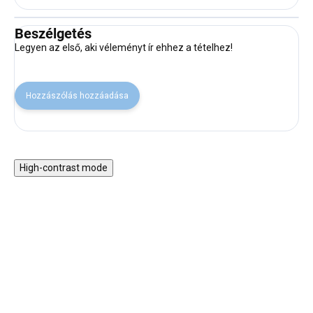
Beszélgetés
Legyen az első, aki véleményt ír ehhez a tételhez!
Hozzászólás hozzáadása
High-contrast mode
KI A SZABADBA!
30% KEDVEZMÉNY A
NYAR30 KÓDDAL
SALECODE:NYAR30:30:%