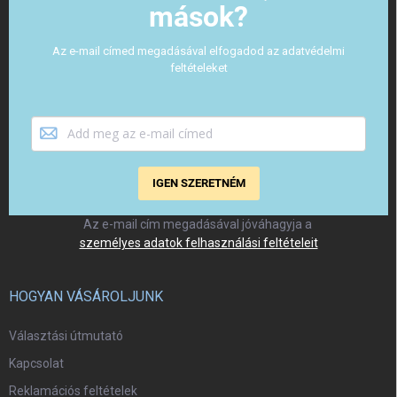
mások?
Az e-mail címed megadásával elfogadod az adatvédelmi
feltételeket
IGEN SZERETNÉM
Az e-mail cím megadásával jóváhagyja a
személyes adatok felhasználási feltételeit
HOGYAN VÁSÁROLJUNK
Választási útmutató
Kapcsolat
Reklamációs feltételek