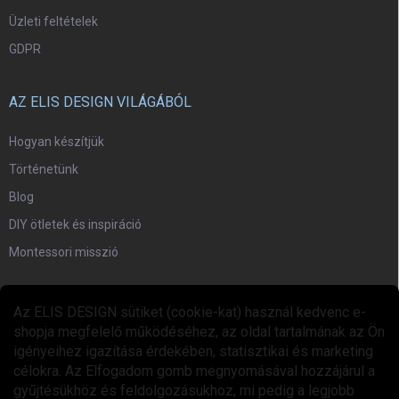
Üzleti feltételek
GDPR
AZ ELIS DESIGN VILÁGÁBÓL
Hogyan készítjük
Történetünk
Blog
DIY ötletek és inspiráció
Montessori misszió
EGYÜTTMŰKÖDÉS
Az ELIS DESIGN sütiket (cookie-kat) használ kedvenc e-
shopja megfelelő működéséhez, az oldal tartalmának az Ön
Együttműködési program
igényeihez igazítása érdekében, statisztikai és marketing
célokra. Az Elfogadom gomb megnyomásával hozzájárul a
gyűjtésükhöz és feldolgozásukhoz, mi pedig a legjobb