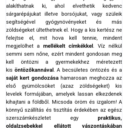
alakíthatnak ki, ahol elvethetik kedvenc
sárgarépájukat illetve borsójukat, vagy szüleik
segítségével gyógynövényeket és más
zöldségeket ültethetnek el. Hogy a kis kertész ne
felejtse el, mit hova kell tennie, mindent
megjelölhet a
mellékelt címkékkel
. Víz nélkül
semmi sem nőne, ezért mindent gondosan meg
kell öntözni a gyermekekhez méretezett
kis
öntözőkannával
. A becsületes öntözés és a
saját kert gondozása
hamarosan meghozza az
első gyümölcsöket (azaz zöldségeket) kis
levelek formájában, amelyek lassan elkezdenek
kihajtani a földből. Micsoda öröm és izgalom! A
könnyű szállítás és tisztítás érdekében az egész
szerszámkészletet egy
praktikus,
oldalzsebekkel ellátott vászontáskában