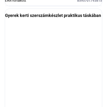
EAN vonalkód
:
8595701793815
Gyerek kerti szerszámkészlet praktikus táskában