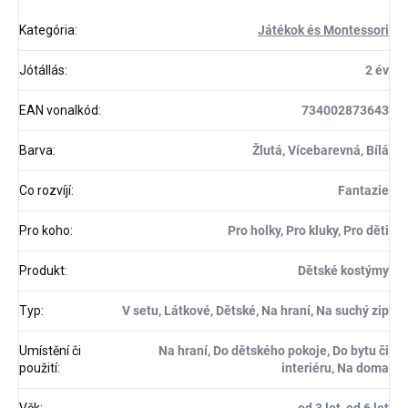
Kategória
:
Játékok és Montessori
Jótállás
:
2 év
EAN vonalkód
:
734002873643
Barva
:
Žlutá, Vícebarevná, Bílá
Co rozvíjí
:
Fantazie
Pro koho
:
Pro holky, Pro kluky, Pro děti
Produkt
:
Dětské kostýmy
Typ
:
V setu, Látkové, Dětské, Na hraní, Na suchý zip
Umístění či
Na hraní, Do dětského pokoje, Do bytu či
použití
:
interiéru, Na doma