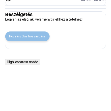
Věk
:
od 3 let, od 6 let
Beszélgetés
Legyen az első, aki véleményt ír ehhez a tételhez!
Hozzászólás hozzáadása
High-contrast mode