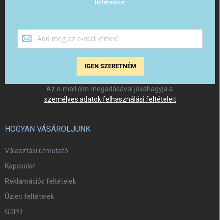
feltételeket
IGEN SZERETNÉM
Az e-mail cím megadásával jóváhagyja a
személyes adatok felhasználási feltételeit
HOGYAN VÁSÁROLJUNK
Választási útmutató
Kapcsolat
Reklamációs feltételek
Üzleti feltételek
GDPR