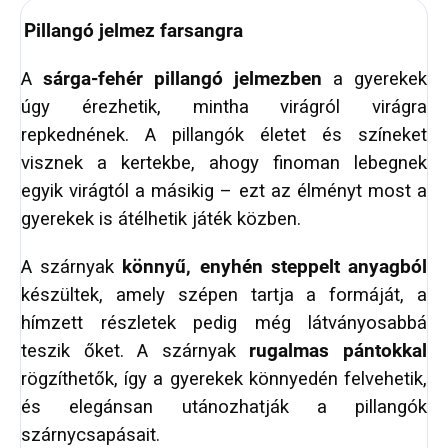
Pillangó jelmez farsangra
A
sárga‑fehér pillangó jelmezben
a gyerekek
úgy érezhetik, mintha virágról virágra
repkednének. A pillangók életet és színeket
visznek a kertekbe, ahogy finoman lebegnek
egyik virágtól a másikig – ezt az élményt most a
gyerekek is átélhetik játék közben.
A szárnyak
könnyű, enyhén steppelt anyagból
készültek, amely szépen tartja a formáját, a
hímzett részletek pedig még látványosabbá
teszik őket. A szárnyak
rugalmas pántokkal
rögzíthetők, így a gyerekek könnyedén felvehetik,
és elegánsan utánozhatják a pillangók
szárnycsapásait.