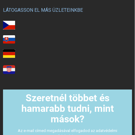
LÁTOGASSON EL MÁS ÜZLETEINKBE
Szeretnél többet és
hamarabb tudni, mint
mások?
Az e-mail címed megadásával elfogadod az adatvédelmi