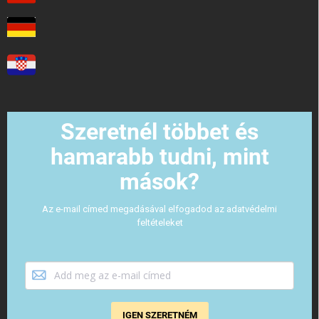
Szeretnél többet és
hamarabb tudni, mint
mások?
Az e-mail címed megadásával elfogadod az adatvédelmi
feltételeket
IGEN SZERETNÉM