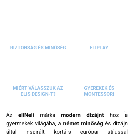
pelenkázó, konyhai vagy hobbikészleteket. A
KÉRDÉS
zsebelkben minden kényelmesen elérhető és
kéznél lesz.
BIZTONSÁG ÉS MINŐSÉG
ELIPLAY
MIÉRT VÁLASSZUK AZ
GYEREKEK ÉS
ELIS DESIGN-T?
MONTESSORI
Az
eliNeli
márka
modern dizájnt
hoz a
gyermekek világába, a
német minőség
és dizájn
által inspirált kortárs európai stílussal