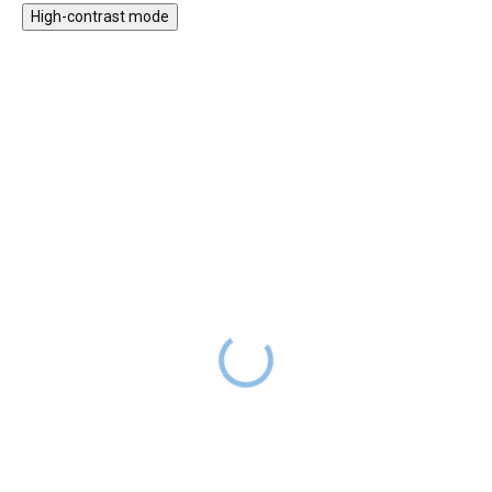
High-contrast mode
30% KEDVEZMÉNY A
NYAR30 KÓDDAL
SALECODE:NYAR30:30:%
Motorikus asztal vonattal
Fa kirakós játék -
és játékokkal
alakzatok
6 990 Ft
34 990 Ft
RAKTÁRON
RAKTÁRON
16 990 Ft
A kedvezményes ár
A lágy pasztellszínekben
4893 Ft
, kód:
NYAR30
pompázó motorika fejlesztő
asztal olyan játékelemeket
Csodálatos motorikus játék, fa
tartalmaz, amelyek
kirakó geometriai formákkal,
szórakoztatóak, edzik a