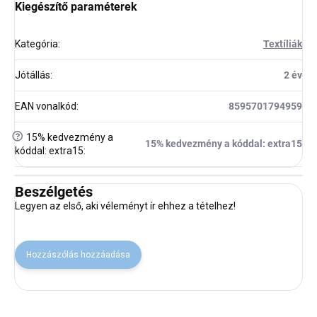
Kiegészítő paraméterek
Kategória
:
Textíliák
Jótállás
:
2 év
EAN vonalkód
:
8595701794959
?
15% kedvezmény a
15% kedvezmény a kóddal: extra15
kóddal: extra15
:
Beszélgetés
Legyen az első, aki véleményt ír ehhez a tételhez!
Hozzászólás hozzáadása