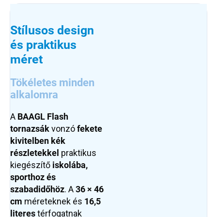
Stílusos design
és praktikus
méret
Tökéletes minden
alkalomra
A
BAAGL Flash
tornazsák
vonzó
fekete
kivitelben kék
részletekkel
praktikus
kiegészítő
iskolába,
sporthoz és
szabadidőhöz
. A
36 × 46
cm
méreteknek és
16,5
literes
térfogatnak