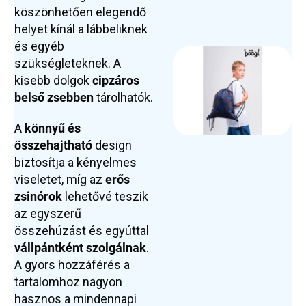
köszönhetően elegendő
helyet kínál a lábbeliknek
és egyéb
szükségleteknek. A
kisebb dolgok
cipzáros
belső zsebben
tárolhatók.
A
könnyű és
összehajtható
design
biztosítja a kényelmes
viseletet, míg az
erős
zsinórok
lehetővé teszik
az egyszerű
összehúzást és egyúttal
vállpántként szolgálnak
.
A gyors hozzáférés a
tartalomhoz nagyon
hasznos a mindennapi