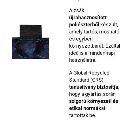
A zsák
újrahasznosított
poliészterből
készült,
amely tartós, mosható
és egyben
környezetbarát. Ezáltal
ideális a mindennapi
használatra.
A Global Recycled
Standard (GRS)
tanúsítvány biztosítja
,
hogy a gyártás során
szigorú környezeti és
etikai normák
at
tartottak be.