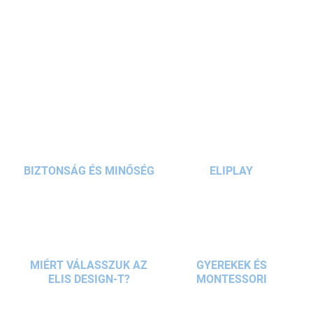
felnőttek számára is. A
fekete-kék
design
logóval minden
iskolásnak
tetszeni fog. A v
áltócipő / tornazsák
könnyed, tágas,
és könnyen hordható a zsinórok miatt. Ideális iskolába,
RÉSZLETES INFORMÁCIÓ
kirándulásokra és sporttevékenységekre.
KÉRDÉS
BIZTONSÁG ÉS MINŐSÉG
ELIPLAY
MIÉRT VÁLASSZUK AZ
GYEREKEK ÉS
ELIS DESIGN-T?
MONTESSORI