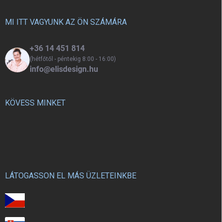
l
kényelmes és praktikus
é
mindennapi használatra.
c
MI ITT VAGYUNK AZ ÖN SZÁMÁRA
+36 14 451 814
(hétfőtől - péntekig 8:00 - 16:00)
info@elisdesign.hu
KÖVESS MINKET
LÁTOGASSON EL MÁS ÜZLETEINKBE