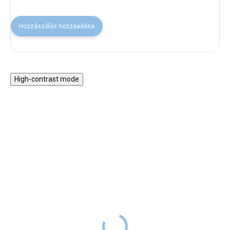
Hozzászólás hozzáadása
High-contrast mode
VISSZA A SULIBA
VISSZA A SULIBA
Tornazsák - Wednesday
Flamingó tornazsák
Nevermore
zsebbel