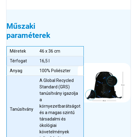
Műszaki
paraméterek
Méretek
46 x 36 cm
Térfogat
16,5 l
Anyag
100% Poliészter
A Global Recycled
Standard (GRS)
tanúsítvány igazolja
a
környezetbarátságot
Tanúsítvány
és a magas szintű
társadalmi és
ökológiai
követelmények