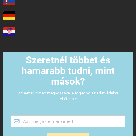
Szeretnél többet és
hamarabb tudni, mint
mások?
Az e-mail címed megadásával elfogadod az adatvédelmi
feltételeket