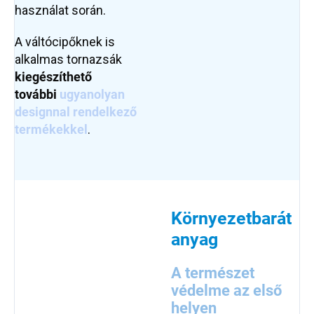
használat során.
A váltócipőknek is
alkalmas tornazsák
kiegészíthető
további
ugyanolyan
designnal rendelkező
termékekkel
.
Környezetbarát
anyag
A természet
védelme az első
helyen