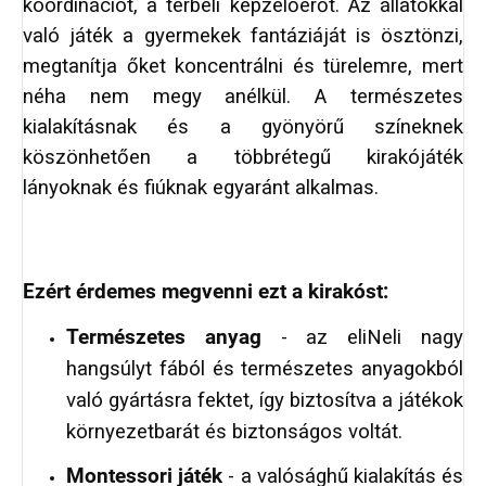
koordinációt, a térbeli képzelőerőt. Az állatokkal
való játék a gyermekek fantáziáját is ösztönzi,
megtanítja őket koncentrálni és türelemre, mert
néha nem megy anélkül. A természetes
kialakításnak és a gyönyörű színeknek
köszönhetően a többrétegű kirakójáték
lányoknak és fiúknak egyaránt alkalmas.
Ezért érdemes megvenni ezt a kirakóst:
Természetes anyag
- az eliNeli nagy
hangsúlyt fából és természetes anyagokból
való gyártásra fektet, így biztosítva a játékok
környezetbarát és biztonságos voltát.
Montessori játék
- a valósághű kialakítás és