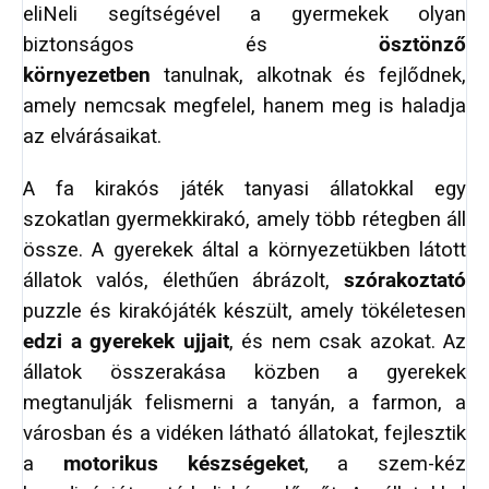
eliNeli segítségével a gyermekek olyan
biztonságos és
ösztönző
környezetben
tanulnak, alkotnak és fejlődnek,
amely nemcsak megfelel, hanem meg is haladja
az elvárásaikat.
A fa kirakós játék tanyasi állatokkal egy
szokatlan gyermekkirakó, amely több rétegben áll
össze. A gyerekek által a környezetükben látott
állatok valós, élethűen ábrázolt,
szórakoztató
puzzle és kirakójáték készült, amely tökéletesen
edzi a gyerekek ujjait
, és nem csak azokat. Az
állatok összerakása közben a gyerekek
megtanulják felismerni a tanyán, a farmon, a
városban és a vidéken látható állatokat, fejlesztik
a
motorikus készségeket
, a szem-kéz