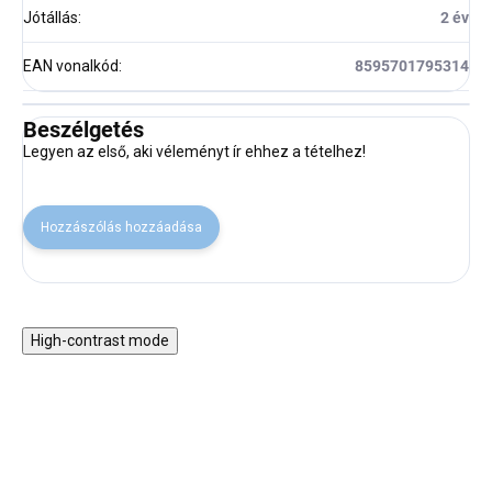
Jótállás
:
2 év
EAN vonalkód
:
8595701795314
Beszélgetés
Legyen az első, aki véleményt ír ehhez a tételhez!
Hozzászólás hozzáadása
High-contrast mode
30% KEDVEZMÉNY A
30% KEDVEZMÉNY A
NYAR30 KÓDDAL
NYAR30 KÓDDAL
SALECODE:NYAR30:30:%
SALECODE:NYAR30:30:%