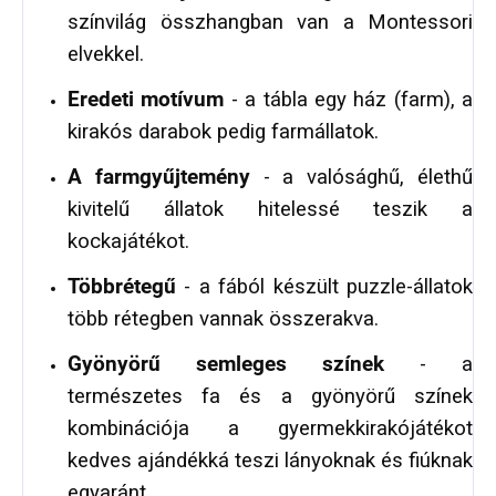
színvilág összhangban van a Montessori
elvekkel.
Eredeti motívum
- a tábla egy ház (farm), a
kirakós darabok pedig farmállatok.
A farmgyűjtemény
- a valósághű, élethű
kivitelű állatok hitelessé teszik a
kockajátékot.
Többrétegű
- a fából készült puzzle-állatok
több rétegben vannak összerakva.
Gyönyörű semleges színek
- a
természetes fa és a gyönyörű színek
kombinációja a gyermekkirakójátékot
kedves ajándékká teszi lányoknak és fiúknak
egyaránt.