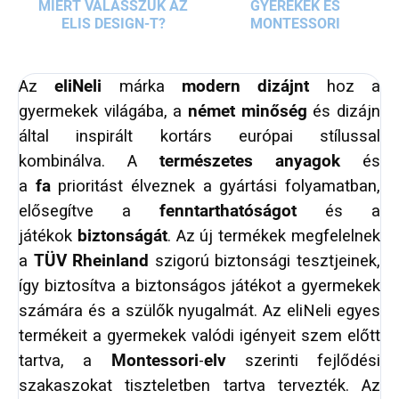
MIÉRT VÁLASSZUK AZ
GYEREKEK ÉS
ELIS DESIGN-T?
MONTESSORI
Az
eliNeli
márka
modern dizájnt
hoz a
gyermekek világába, a
német minőség
és dizájn
által inspirált kortárs európai stílussal
kombinálva. A
természetes anyagok
és
a
fa
prioritást élveznek a gyártási folyamatban,
elősegítve a
fenntarthatóságot
és a
játékok
biztonságát
. Az új termékek megfelelnek
a
TÜV Rheinland
szigorú biztonsági tesztjeinek,
így biztosítva a biztonságos játékot a gyermekek
számára és a szülők nyugalmát. Az eliNeli egyes
termékeit a gyermekek valódi igényeit szem előtt
tartva, a
Montessori
-
elv
szerinti fejlődési
szakaszokat tiszteletben tartva tervezték. Az