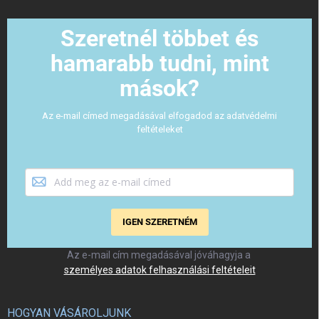
Szeretnél többet és
hamarabb tudni, mint
mások?
Az e-mail címed megadásával elfogadod az adatvédelmi
feltételeket
IGEN SZERETNÉM
Az e-mail cím megadásával jóváhagyja a
személyes adatok felhasználási feltételeit
HOGYAN VÁSÁROLJUNK