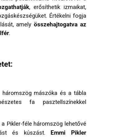
zgathatják
, erősíthetik izmaikat,
ozgáskészségüket. Értékelni fogja
olását, amely
összehajtogatva az
lfér
.
etet:
éle háromszög mászóka és a tábla
zetes fa pasztellszínekkel
 a Pikler-féle háromszög lehetővé
zást és kúszást.
Emmi Pikler