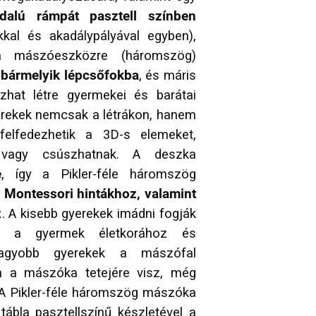
dalú rámpát pasztell színben
kal és akadálypályával egyben),
a mászóeszközre (háromszög)
 bármelyik lépcsőfokba
, és máris
zhat létre gyermekei és barátai
yerekek nemcsak a létrákon, hanem
elfedezhetik a 3D-s elemeket,
agy csúszhatnak. A deszka
e
, így a Pikler-féle háromszög
 Montessori hintákhoz, valamint
z
. A kisebb gyerekek imádni fogják
se a gyermek életkorához és
nagyobb gyerekek a mászófal
en a mászóka tetejére visz, még
 A Pikler-féle háromszög mászóka
tábla pasztellszínű készletével a