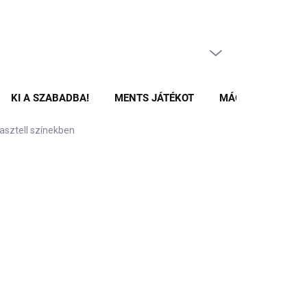
ÜRES KOSÁR
KOSÁR
KI A SZABADBA!
MENTS JÁTÉKOT
MÁGNESES ÉPÍTŐ
asztell színekben
 Ft
Hozzáadás a kosárhoz