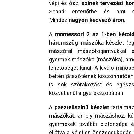
végi és őszi
színek tervezési ko
Scandi enteriőrbe és ami s
Mindez
nagyon kedvező áron
.
A
montessori 2 az 1-ben kétol
háromszög
mászóka
készlet (eg
mászófal mászófogantyúkkal és
gyermek mászóka (mászóka), amel
lehetőséget kínál. A kiváló minős
beltéri játszótérnek köszönhetőe
is sok szórakozást és egészs
közvetlenül a gyerekszobában.
A
pasztellszínű
készlet
tartalma
mászókát
, amely mászáshoz, kú
gyermekek további biztonsága 
ellátva a véletlen összecsukódás