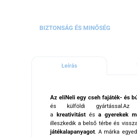
BIZTONSÁG ÉS MINŐSÉG
Leírás
Az eliNeli egy cseh fajáték- és 
és külföldi gyártással.Az 
a
kreativitást
és
a gyerekek mo
illeszkedik a belső térbe és viss
játékalapanyagot
. A márka egyed