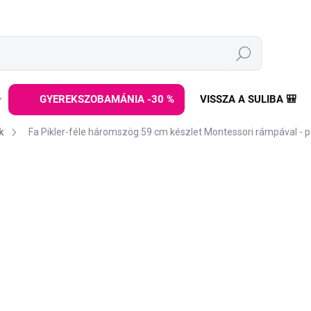
Keresés
GYEREKSZOBAMÁNIA -30 %
VISSZA A SULIBA 🎒
k
Fa Pikler-féle háromszög 59 cm készlet Montessori rámpával - p
ÁRKA:
ELINELI
34 990
69 990 Ft
Egységár:
RAKTÁRON
(>5 DB)
−
+