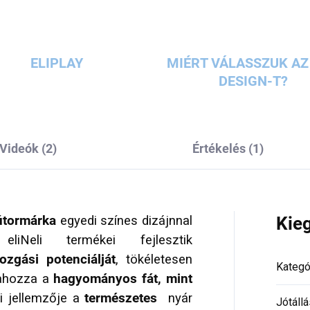
ELIPLAY
MIÉRT VÁLASSZUK AZ 
DESIGN-T?
Videók (2)
Értékelés (1)
bútormárka
egyedi színes dizájnnal
Kie
eliNeli termékei fejlesztik
zgási potenciálját
, tökéletesen
Kategó
zahozza a
hagyományos fát, mint
i jellemzője a
természetes
nyár
Jótállá