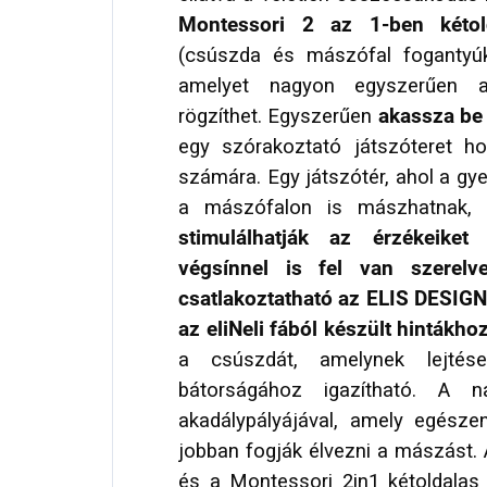
Montessori 2 az 1-ben kétol
(csúszda és mászófal fogantyúk
amelyet nagyon egyszerűen 
rögzíthet. Egyszerűen
akassza be
egy szórakoztató játszóteret ho
számára. Egy játszótér, ahol a g
a mászófalon is mászhatnak, f
stimulálhatják az érzékeiket
v
végsínnel is fel van szerelv
csatlakoztatható az ELIS DESIGN
az eliNeli fából készült hintákho
a csúszdát, amelynek lejté
bátorságához igazítható. A 
akadálypályájával, amely egész
jobban fogják élvezni a mászást.
és a Montessori 2in1 kétoldalas 