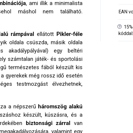
mbinációja
, ami illik a minimalista
ehol máshol nem található.
EAN vo
?
15% 
kóddal
dalú rámpával
ellátott
Pikler-féle
yik oldala csúszda, másik oldala
 akadálypályával) egy beltéri
y számtalan játék- és sportolási
égű természetes fából készült kis
n a gyerekek még rossz idő esetén
éges testmozgást élvezhetnek,
zza a népszerű
háromszög alakú
száshoz készült, kúszásra, és a
érdekében
biztonsági zárral
van
 megakadályozására, valamint egy