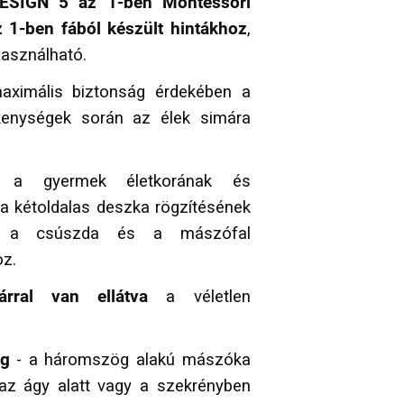
ESIGN 5 az 1-ben Montessori
az 1-ben fából készült hintákhoz
,
használható.
ximális biztonság érdekében a
enységek során az élek simára
 a gyermek életkorának és
a kétoldalas deszka rögzítésének
tja a csúszda és a mászófal
oz.
árral van ellátva
a véletlen
ág
- a háromszög alakú mászóka
z ágy alatt vagy a szekrényben