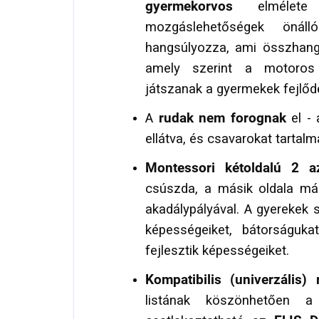
gyermekorvos
elmélete
mozgáslehetőségek önáll
hangsúlyozza, ami összhan
amely szerint a motoros
játszanak a gyermekek fejlőd
A
rudak nem forognak
el - 
ellátva, és csavarokat tartal
Montessori kétoldalú 2 
csúszda, a másik oldala m
akadálypályával. A gyerekek 
képességeiket, bátorságuka
fejlesztik képességeiket.
Kompatibilis (univerzális
listának köszönhetően a