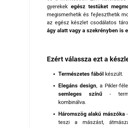
gyerekek
egész testüket megmo
megismerhetik és fejleszthetik m
az egész készlet csodálatos tár
ágy alatt vagy a szekrényben is e
Ezért válassza ezt a készl
Természetes fából
készült.
Elegáns design
, a Pikler-f
semleges színű
- termés
kombinálva.
Háromszög alakú mászóka
-
teszi a mászást, átmás