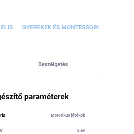
ELIS
GYEREKEK ÉS MONTESSORI
Beszélgetés
gészítő paraméterek
ria
:
Motorikus játékok
s
:
2 év