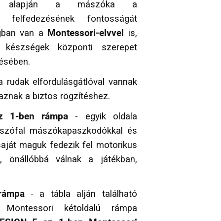
 alapján a mászóka a
ó felfedezésének fontosságát
gban van a
Montessori-elvvel
is,
 készségek központi szerepet
ésében.
a rudak elfordulásgátlóval vannak
maznak a biztos rögzítéshez.
az 1-ben rámpa
- egyik oldala
ászófal mászókapaszkodókkal és
saját maguk fedezik fel motorikus
t, önállóbbá válnak a játékban,
) rámpa
- a tábla alján található
 Montessori kétoldalú rámpa