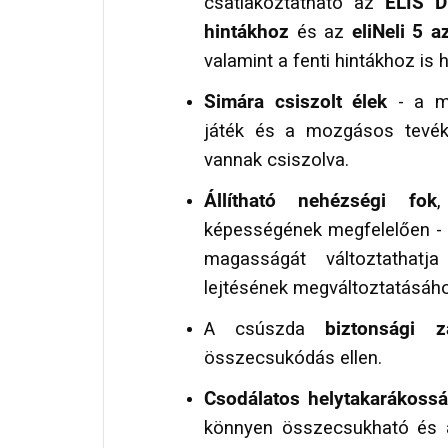
csatlakoztatható az
ELIS D
hintákhoz
és az
eliNeli 5 
valamint a fenti hintákhoz is 
Simára csiszolt élek
- a ma
játék és a mozgásos tevék
vannak csiszolva.
Állítható nehézségi fok
,
képességének megfelelően - 
magasságát változtatha
lejtésének megváltoztatásáh
A csúszda
biztonsági z
összecsukódás ellen.
Csodálatos helytakarákoss
könnyen összecsukható és a