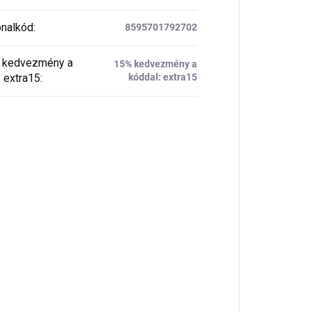
nalkód
:
8595701792702
kedvezmény a
15% kedvezmény a
: extra15
:
kóddal: extra15