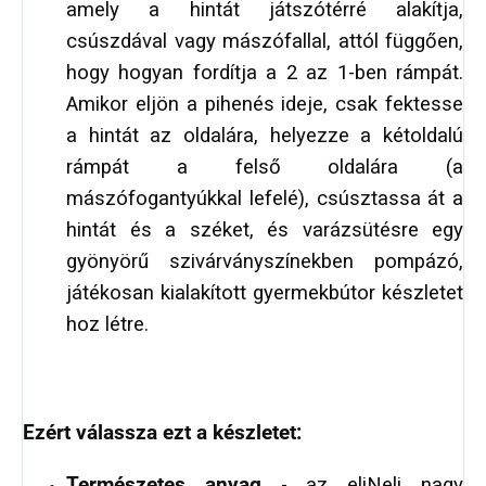
amely a hintát játszótérré alakítja,
csúszdával vagy mászófallal, attól függően,
hogy hogyan fordítja a 2 az 1-ben rámpát.
Amikor eljön a pihenés ideje, csak fektesse
a hintát az oldalára, helyezze a kétoldalú
rámpát a felső oldalára (a
mászófogantyúkkal lefelé), csúsztassa át a
hintát és a széket, és varázsütésre egy
gyönyörű szivárványszínekben pompázó,
játékosan kialakított gyermekbútor készletet
hoz létre.
Ezért válassza ezt a készletet:
Természetes anyag
- az eliNeli nagy