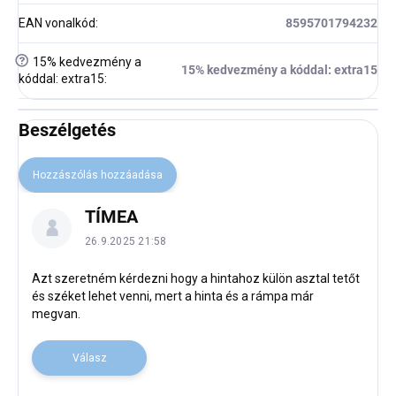
EAN vonalkód
:
8595701794232
?
15% kedvezmény a
15% kedvezmény a kóddal: extra15
kóddal: extra15
:
Beszélgetés
Hozzászólás hozzáadása
B
TÍMEA
e
s
26.9.2025 21:58
z
é
Azt szeretném kérdezni hogy a hintahoz külön asztal tetőt
és széket lehet venni, mert a hinta és a rámpa már
l
megvan.
g
e
t
Válasz
é