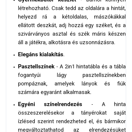
létrehozható. Csak tedd az oldalára a hintát,
helyezd rá a kétoldalas, mászókákkal
ellátott deszkát, adj hozzá egy széket, és a
szivárványos asztal és szék máris készen
áll a játékra, alkotásra és uzsonnázásra.
Elegáns kialakítás
.
Pasztellszínek
- A 2in1 hintatábla és a tábla
fogantyúi lágy pasztellszínekben
pompáznak, amelyek lányok és fiúk
számára egyaránt alkalmasak.
Egyéni színelrendezés
- A hinta
összeszerelésekor a tányérokat saját
ízlésed szerint rendezheted el, és bármikor
megváltoztathatod az elrendezésüket