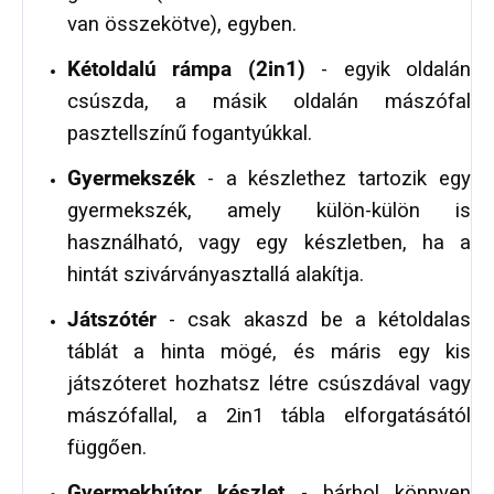
van összekötve), egyben.
Kétoldalú rámpa (2in1)
- egyik oldalán
csúszda, a másik oldalán mászófal
pasztellszínű fogantyúkkal.
Gyermekszék
- a készlethez tartozik egy
gyermekszék, amely külön-külön is
használható, vagy egy készletben, ha a
hintát szivárványasztallá alakítja.
Játszótér
- csak akaszd be a kétoldalas
táblát a hinta mögé, és máris egy kis
játszóteret hozhatsz létre csúszdával vagy
mászófallal, a 2in1 tábla elforgatásától
függően.
Gyermekbútor készlet
- bárhol könnyen