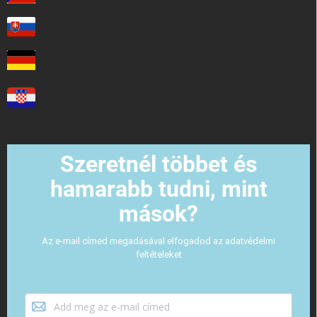
Szeretnél többet és
hamarabb tudni, mint
mások?
Az e-mail címed megadásával elfogadod az adatvédelmi
feltételeket