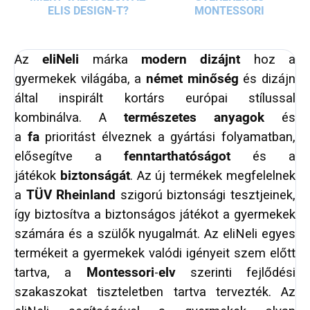
ELIS DESIGN-T?
MONTESSORI
Az
eliNeli
márka
modern dizájnt
hoz a
gyermekek világába, a
német minőség
és dizájn
által inspirált kortárs európai stílussal
kombinálva. A
természetes anyagok
és
a
fa
prioritást élveznek a gyártási folyamatban,
elősegítve a
fenntarthatóságot
és a
játékok
biztonságát
. Az új termékek megfelelnek
a
TÜV Rheinland
szigorú biztonsági tesztjeinek,
így biztosítva a biztonságos játékot a gyermekek
számára és a szülők nyugalmát. Az eliNeli egyes
termékeit a gyermekek valódi igényeit szem előtt
tartva, a
Montessori
-
elv
szerinti fejlődési
szakaszokat tiszteletben tartva tervezték. Az