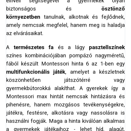
eliNeli segítségével a gyermekek olyan
biztonságos és
ösztönző
környezetben
tanulnak, alkotnak és fejlődnek,
amely nemcsak megfelel, hanem meg is haladja
az elvárásaikat.
A
természetes fa
és a lágy
pasztellszínek
színes kombinációjában pompázó nagyméretű,
fából készült Montessori hinta 6 az 1-ben egy
multifunkcionális játék
, amelyet a készletnek
köszönhetően játszótérré vagy
gyermekbútorokká alakíthat. A gyerekek így a
Montessori max hintát nemcsak hintázásra és
pihenésre, hanem mozgásos tevékenységekre,
játékra, festésre, alkotásra vagy nassolásra is
használni fogják. Maga a hinta kiválóan alkalmas
a gyermekek játékaihoz - lehet híd, alagút,