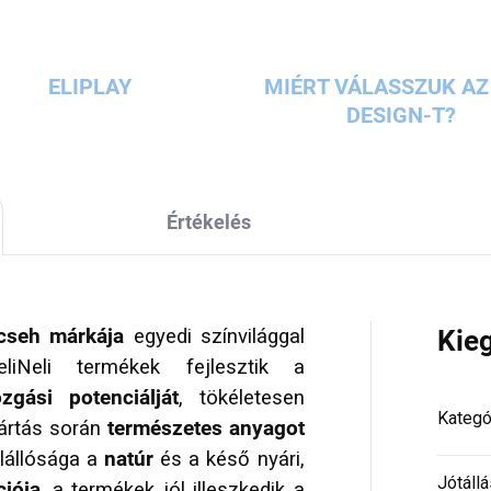
ELIPLAY
MIÉRT VÁLASSZUK AZ 
DESIGN-T?
Értékelés
 cseh márkája
egyedi színvilággal
Kie
liNeli termékek fejlesztik a
zgási potenciálját
, tökéletesen
Kategó
yártás során
természetes anyagot
lállósága a
natúr
és a késő nyári,
Jótállá
iója
, a termékek jól illeszkedik a