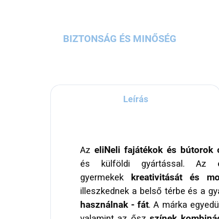
BIZTONSÁG ÉS MINŐSÉG
Leírás
Az
eliNeli fajátékok és bútorok
és külföldi gyártással. Az e
gyermekek
kreativitását és mo
illeszkednek a belső térbe és a g
használnak - fát
. A márka egyedü
valamint az ősz
színek kombinác