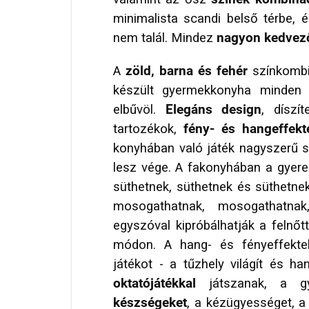
minimalista scandi belső térbe, 
nem talál. Mindez
nagyon kedvez
A
zöld, barna és fehér
színkombin
készült gyermekkonyha minden 
elbűvöl.
Elegáns design
, díszí
tartozékok,
fény- és hangeffekt
konyhában való játék nagyszerű 
lesz vége. A fakonyhában a gyerek
süthetnek, süthetnek és süthetnek
mosogathatnak, mosogathatnak
egyszóval kipróbálhatják a felnő
módon. A hang- és fényeffekte
játékot - a tűzhely világít és h
oktatójátékkal
játszanak, a g
készségeket
, a kézügyességet, a 