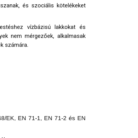
átszanak, és szociális kötelékeket
stéshez vízbázisú lakkokat és
lyek nem mérgezőek, alkalmasak
ek számára.
48/EK, EN 71-1, EN 71-2 és EN