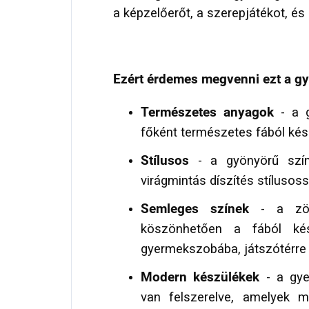
a képzelőerőt, a szerepjátékot, és 
Ezért érdemes megvenni ezt a g
Természetes anyagok
- a g
főként természetes fából kés
Stílusos
- a gyönyörű színe
virágmintás díszítés stílusos
Semleges színek
- a zöld
köszönhetően a fából kés
gyermekszobába, játszótérre v
Modern készülékek
- a gye
van felszerelve, amelyek 