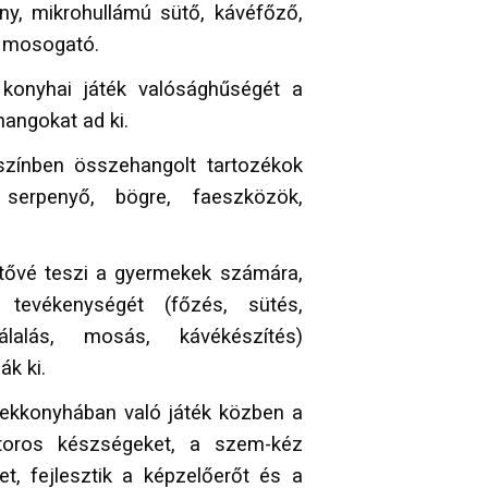
ny, mikrohullámú sütő, kávéfőző,
, mosogató.
konyhai játék valósághűségét a
hangokat ad ki.
zínben összehangolt tartozékok
 serpenyő, bögre, faeszközök,
tővé teszi a gyermekek számára,
tevékenységét (főzés, sütés,
álalás, mosás, kávékészítés)
k ki.
ekkonyhában való játék közben a
toros készségeket, a szem-kéz
t, fejlesztik a képzelőerőt és a