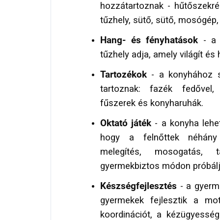
hozzátartoznak - hűtőszekré
tűzhely, sütő, sütő, mosógép
Hang- és fényhatások
- a 
tűzhely adja, amely világít és 
Tartozékok
- a konyhához s
tartoznak: fazék fedővel,
fűszerek és konyharuhák.
Oktató játék
- a konyha lehe
hogy a felnőttek néhány 
melegítés, mosogatás, t
gyermekbiztos módon próbáljá
Készségfejlesztés
- a gyerm
gyermekek fejlesztik a mo
koordinációt, a kézügyessége