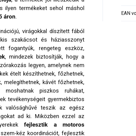
és ilyen termékeket sehol máshol
EAN vo
ő áron
.
ációjú, virágokkal díszített fából
kis szakácsot és háziasszonyt
tett fogantyúk, rengeteg eszköz,
ek
, mindezek biztosítják, hogy a
szórakozás legyen, amelynek nem
ek ételt készíthetnek, főzhetnek,
, melegíthetnek, kávét főzhetnek,
, moshatnak piszkos ruhákat,
ttek tevékenységeit gyermekbiztos
k valósághűvé teszik az egész
angokat ad ki. Miközben ezzel az
yerekek
fejlesztik a motoros
szem-kéz koordinációt, fejlesztik