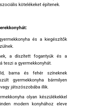
szociális kötelékeket építenek.
yerekkonyhát:
yermekkonyha és a kiegészítők
zülnek.
k, a díszített fogantyúk és a
sá teszi a gyermekkonyhát.
, barna és fehér színeknek
zült gyermekkonyha bármilyen
agy játszószobába illik.
rmekkonyha olyan készülékekkel
minden modern konyhához eleve