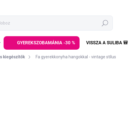
Keresés
GYEREKSZOBAMÁNIA -30 %
VISSZA A SULIBA 🎒
s kiegészítők
Fa gyerekkonyha hangokkal - vintage stílus
z
MÁRKA:
ELINELI
64 990 Ft
Egységár:
RAKTÁRON
(>5 DB)
−
+