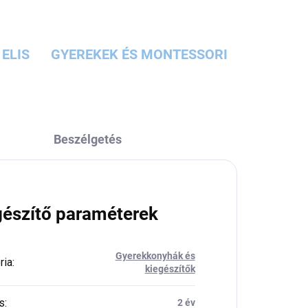
ELIS
GYEREKEK ÉS MONTESSORI
Beszélgetés
gészítő paraméterek
Gyerekkonyhák és
ria
:
kiegészítők
s
:
2 év