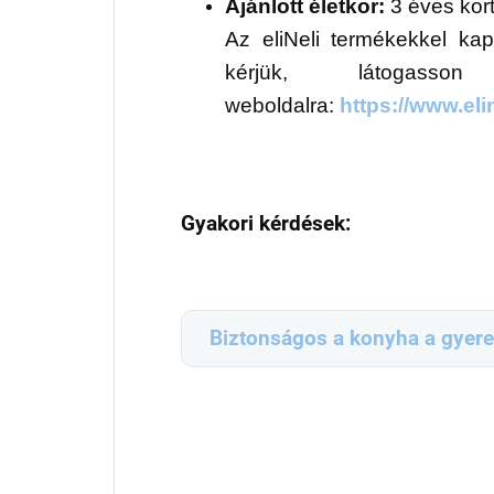
Ajánlott életkor:
3 éves kort
Az eliNeli termékekkel kap
kérjük, látogas
weboldalra:
https://www.elin
Gyakori kérdések:
Biztonságos a konyha a gyer