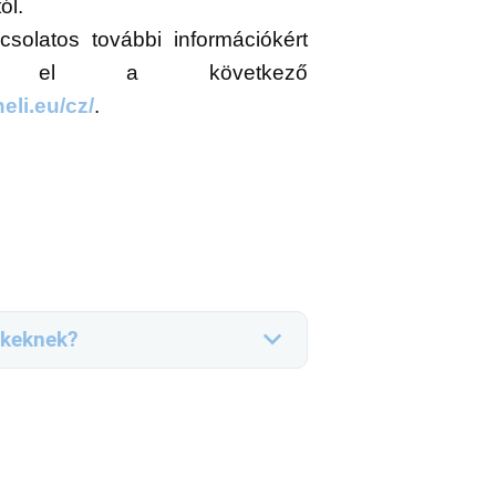
ól.
csolatos további információkért
son el a következő
eli.eu/cz/
.
ekeknek?