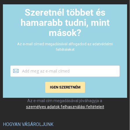
Szeretnél többet és
hamarabb tudni, mint
mások?
Az e-mail címed megadásával elfogadod az adatvédelmi
feltételeket
IGEN SZERETNÉM
Az e-mail cím megadásával jóváhagyja a
személyes adatok felhasználási feltételeit
HOGYAN VÁSÁROLJUNK