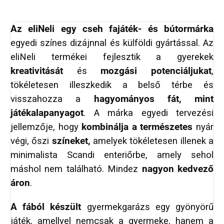
Az eliNeli egy cseh fajáték- és bútormárka
egyedi színes dizájnnal és külföldi gyártással. Az
eliNeli termékei fejlesztik a gyerekek
kreativitását
és
mozgási potenciáljukat
,
tökéletesen illeszkedik a belső térbe és
visszahozza a
hagyományos fát, mint
játékalapanyagot
. A márka egyedi tervezési
jellemzője, hogy
kombinálja a természetes
nyár
végi, őszi
színeket,
amelyek tökéletesen illenek a
minimalista Scandi enteriőrbe, amely sehol
máshol nem található. Mindez
nagyon kedvező
áron
.
A fából készült
gyermekgarázs egy gyönyörű
játék, amellyel nemcsak a gyermeke, hanem a