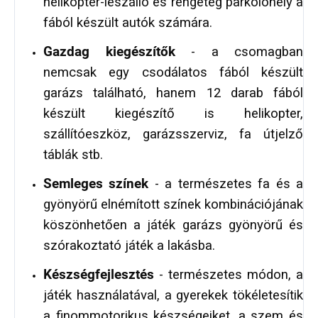
helikopter-leszálló és rengeteg parkolóhely a
fából készült autók számára.
Gazdag kiegészítők
- a csomagban
nemcsak egy csodálatos fából készült
garázs található, hanem 12 darab fából
készült kiegészítő is helikopter,
szállítóeszköz, garázsszerviz, fa útjelző
táblák stb.
Semleges színek
- a természetes fa és a
gyönyörű elnémított színek kombinációjának
köszönhetően a játék garázs gyönyörű és
szórakoztató játék a lakásba.
Készségfejlesztés
- természetes módon, a
játék használatával, a gyerekek tökéletesítik
a finommotorikus készségeiket, a szem és