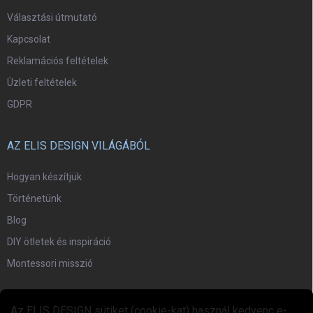
Választási útmutató
Kapcsolat
Reklamációs feltételek
Üzleti feltételek
GDPR
AZ ELIS DESIGN VILÁGÁBÓL
Hogyan készítjük
Történetünk
Blog
DIY ötletek és inspiráció
Montessori misszió
EGYÜTTMŰKÖDÉS
Az ELIS DESIGN sütiket (cookie-kat) használ kedvenc e-