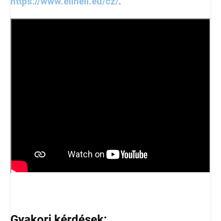
https://www.elineli.eu/cz/
.
Gyakori kérdések: