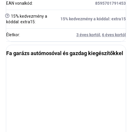
EAN vonalkód
:
8595701791453
?
15% kedvezmény a
15% kedvezmény a kóddal: extra15
kóddal: extra15
:
Életkor
:
3 éves kortól
,
6 éves kortól
Fa garázs autómosóval és gazdag kiegészítőkkel