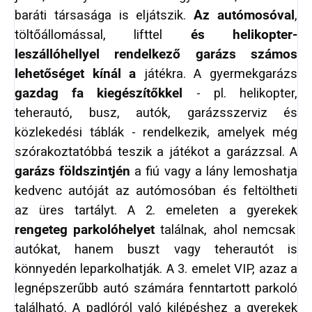
baráti társasága is eljátszik.
Az autómosóval
,
töltőállomással, lifttel
és helikopter-
leszállóhellyel rendelkező garázs számos
lehetőséget kínál a
játékra. A gyermekgarázs
gazdag fa kiegészítőkkel
- pl. helikopter,
teherautó, busz, autók, garázsszerviz és
közlekedési táblák - rendelkezik, amelyek még
szórakoztatóbbá teszik a játékot a garázzsal. A
garázs földszintjén
a fiú vagy a lány lemoshatja
kedvenc autóját az autómosóban és feltöltheti
az üres tartályt. A 2. emeleten a gyerekek
rengeteg parkolóhelyet
találnak, ahol nemcsak
autókat, hanem buszt vagy teherautót is
könnyedén leparkolhatják. A 3. emelet VIP, azaz a
legnépszerűbb autó számára fenntartott parkoló
található. A padlóról való kilépéshez a gyerekek