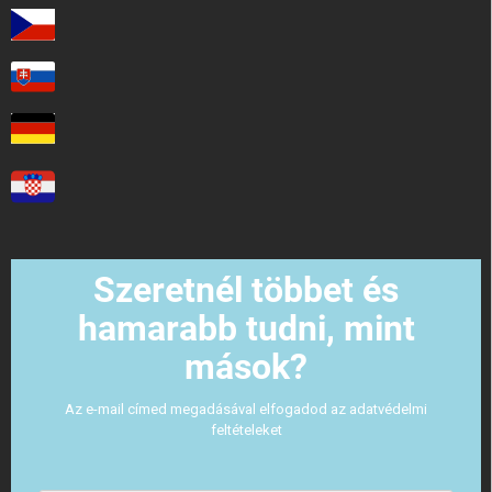
Szeretnél többet és
hamarabb tudni, mint
mások?
Az e-mail címed megadásával elfogadod az adatvédelmi
feltételeket