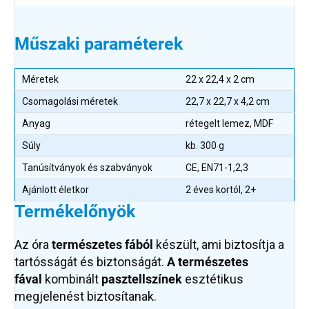
Műszaki paraméterek
Méretek
22 x 22,4 x 2 cm
Csomagolási méretek
22,7 x 22,7 x 4,2 cm
Anyag
rétegelt lemez, MDF
Súly
kb. 300 g
Tanúsítványok és szabványok
CE, EN71-1,2,3
Ajánlott életkor
2 éves kortól, 2+
Termékelőnyök
Az óra
természetes fából
készült, ami biztosítja a
tartósságát és biztonságát.
A természetes
fával
kombinált
pasztellszínek
esztétikus
megjelenést biztosítanak.