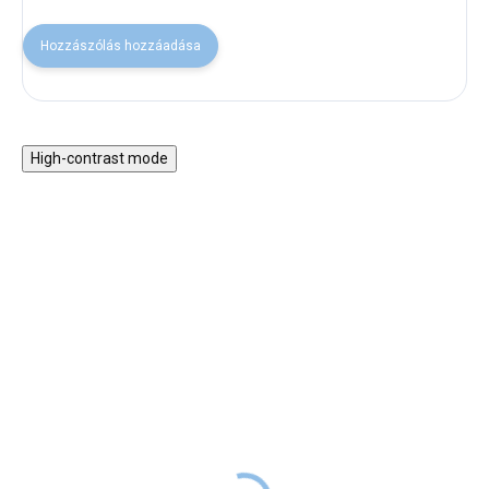
Hozzászólás hozzáadása
High-contrast mode
VISSZA A SULIBA
VISSZA A SULIBA
Fa activity board -
Jungle Panda - köpeny
évszakok
gyerekeknek
2 990 Ft
16 990 Ft
3 990 Ft
RAKTÁRON