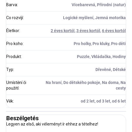
Barva
:
Vícebarevná, Přírodní (natur)
Co rozvíjí
:
Logické myšlení, Jemná motorika
Életkor
:
2 éves kortól
,
3 éves kortól
,
6 éves kortól
Pro koho
:
Pro holky, Pro kluky, Pro děti
Produkt
:
Puzzle, Vkládačka, Hodiny
Typ
:
Dřevěné, Dětské
Umístění či
Na hraní, Do dětského pokoje, Na doma, Na
použití
:
cesty
Věk
:
od 2 let, od 3 let, od 6 let
Beszélgetés
Legyen az első, aki véleményt ír ehhez a tételhez!