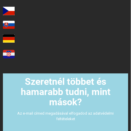
Szeretnél többet és
hamarabb tudni, mint
mások?
Az e-mail címed megadásával elfogadod az adatvédelmi
feltételeket