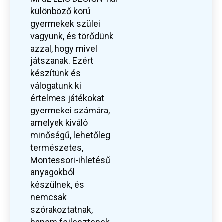
különböző korú
gyermekek szülei
vagyunk, és törődünk
azzal, hogy mivel
játszanak. Ezért
készítünk és
válogatunk ki
értelmes játékokat
gyermekei számára,
amelyek kiváló
minőségű, lehetőleg
természetes,
Montessori-ihletésű
anyagokból
készülnek, és
nemcsak
szórakoztatnak,
hanem fejlesztenek