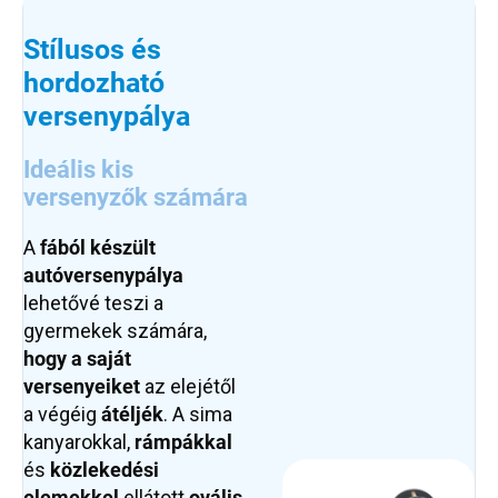
Stílusos és
hordozható
versenypálya
Ideális kis
versenyzők számára
A
fából készült
autóversenypálya
lehetővé teszi a
gyermekek számára,
hogy a saját
versenyeiket
az elejétől
a végéig
átéljék
. A sima
kanyarokkal,
rámpákkal
és
közlekedési
elemekkel
ellátott
ovális