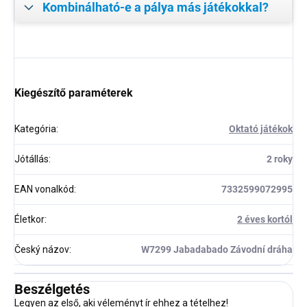
Kombinálható-e a pálya más játékokkal?
Kiegészítő paraméterek
Kategória
:
Oktató játékok
Jótállás
:
2 roky
EAN vonalkód
:
7332599072995
Életkor
:
2 éves kortól
Český názov
:
W7299 Jabadabado Závodní dráha
Beszélgetés
Legyen az első, aki véleményt ír ehhez a tételhez!