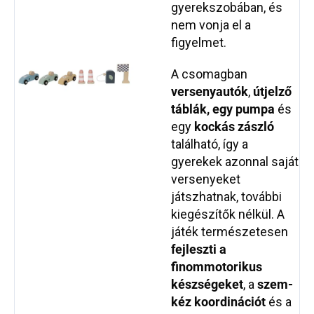
gyerekszobában, és
nem vonja el a
figyelmet.
A csomagban
versenyautók
,
útjelző
táblák, egy pumpa
és
egy
kockás zászló
található, így a
gyerekek azonnal saját
versenyeket
játszhatnak, további
kiegészítők nélkül. A
játék természetesen
fejleszti a
finommotorikus
készségeket
, a
szem-
kéz koordinációt
és a