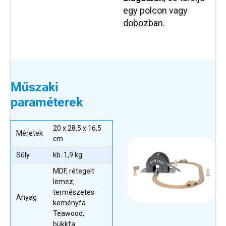
egy polcon vagy
dobozban.
Műszaki
paraméterek
20 x 28,5 x 16,5
Méretek
cm
Súly
kb. 1,9 kg
MDF, rétegelt
lemez,
természetes
Anyag
keményfa
Teawood,
bükkfa