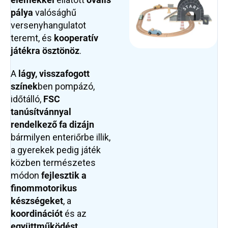
pálya
valósághű
versenyhangulatot
teremt, és
kooperatív
játékra ösztönöz
.
A
lágy, visszafogott
színek
ben pompázó,
időtálló,
FSC
tanúsítvánnyal
rendelkező fa dizájn
bármilyen enteriőrbe illik,
a gyerekek pedig játék
közben természetes
módon
fejlesztik a
finommotorikus
készségeket
, a
koordinációt
és az
együttműködést
.