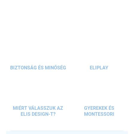
sebességgel és képzelőerővel teli játékot kínál. Ösztönzi a
finommotoros készségeket
, az
együttműködést
és a
kreatív játékot
RÉSZLETES INFORMÁCIÓ
3 éves kortól
.
KÉRDÉS
BIZTONSÁG ÉS MINŐSÉG
ELIPLAY
MIÉRT VÁLASSZUK AZ
GYEREKEK ÉS
ELIS DESIGN-T?
MONTESSORI