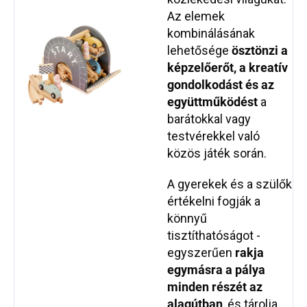
Az elemek
kombinálásának
lehetősége
ösztönzi a
képzelőerőt
, a kreatív
gondolkodást és az
együttműködést
a
barátokkal vagy
testvérekkel való
közös játék során.
A gyerekek és a szülők
értékelni fogják a
könnyű
tisztíthatóságot -
egyszerűen
rakja
egymásra a pálya
minden részét az
alagútban
, és tárolja