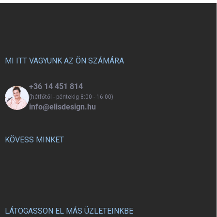
L
á
b
l
é
c
MI ITT VAGYUNK AZ ÖN SZÁMÁRA
+36 14 451 814
(hétfőtől - péntekig 8:00 - 16:00)
info@elisdesign.hu
KÖVESS MINKET
LÁTOGASSON EL MÁS ÜZLETEINKBE