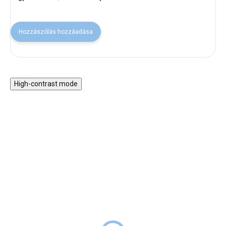
Hozzászólás hozzáadása
High-contrast mode
Montessori játék készlet
Fa gyerek gitár - sötét
7-12 hónapos babáknak
szürke